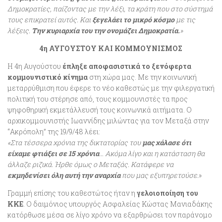
Δημοκρατίες, παίζοντας με την λέξι, τα κράτη που στο σύστημά
τους επικρατεί αυτός. Και
ξεγελάει το μικρό κόσμο
με τις
λέξεις.
Την κυριαρχία του την ονομάζει Δημοκρατία.
»
4η ΑΥΓΟΥΣΤΟΥ ΚΑΙ ΚΟΜΜΟΥΝΙΣΜΟΣ
Η 4η Αυγούστου
έπληξε αποφασιστικά το ξενόφερτα
κομμουνιστικό κίνημα
στη χώρα μας. Με την κοινωνική
μεταρρύθμιση που έφερε το νέο καθεστώς με την φιλεργατική
πολιτική του στέρησε από, τους κομμουνιστές τα προς
ψηφοθηρική εκμετάλλευσή τους κοινωνικά αιτήματα. Ο
αρχικομμουνιστής Ιωαννίδης μιλώντας για τον Μεταξά στην
“Ακρόπολη” της 19/9/48 λέει:
«Στα τέσσερα χρόνια της δικτατορίας του
μας χάλασε ότι
είχαμε φτιάξει σε 15 χρόνια
… Ακόμα λίγο και η κατάσταση θα
άλλαζε ριζικά. Ήρθε όμως ο Μεταξάς. Κατάφερε να
εκμηδενίσει όλη αυτή την αναρχία
που μας εξυπηρετούσε.
»
Γραμμή επίσης του καθεστώτος ήταν η
γελοιοποίηση του
ΚΚΕ
. Ο δαιμόνιος υπουργός Ασφαλείας Κώστας Μανιαδάκης
κατόρθωσε μέσα σε λίγο χρόνο να εξαρθρώσει τον παράνομο