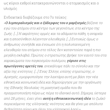
ως κύριοι εχθροί κατακεραυνώνονται ο ατομικισμός και ο
υλισμός.
Ενδεικτικά διαβάζουμε στο 7ο τεύχος:
«
Ο λιμπεραλισμός και ο ξάδερφος του ο μαρξισμός
βάζανε το
εγώ του ατόμου στο κέντρο των γεγονότων, στο κέντρο της
ζωής. […] Η ακράτητες ορμές και τα αδάμαστα πάθη, η αναρχία
και η αποσύνθεσι λέγονταν ελευθερία. […] Ευτυχώς όμως ο
άνθρωπος συνήλθε και ένοιωσε ότι η πολυπαινεμένη
ελευθερία του ατόμου στο τέλος δεν καταντούσε παρά η πιο
μεγάλη σκλαβιά. Πρώτος ο στρατιώτης βρήκε τον εαυτό του στα
χαρακώματα του παγκοσμίου πολέμου,
γύρισε στις
πρωτόγονες αρετές του
, ανεκάλυψε πάλι το σύνολο και την
αξία της ενότητος. […] Ένας Έλλην, επίσης στρατιώτης, ο
Αρχηγός, εμορφοποίησε την λαχτάρα αυτή με βάσι την νέα
εθνική και κοινωνική ιδέα και δημιούργησε με την οργάνωση
της Εθνικής Νεολαίας τη μαχητική ομάδα που θα
πραγματοποιήση πέρα ως πέρα το ιδανικό αυτό. Σήμερα, ύστερα
από 28 μήνες, έχει γίνει
αυτή η εθνικοκοινωνική ιδέα
το ζωϊκό
περιεχόμενο της ελληνικής νεότητος και θα γίνει με απόλυτο
βεβαιότητα αύριο και όλου του ελληνικού λαού.»