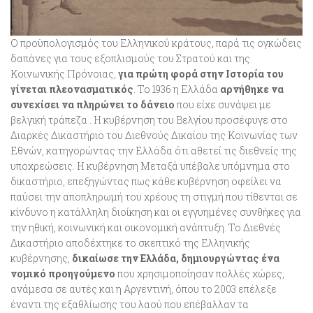
Ο προϋπολογισμός του Ελληνικού κράτους, παρά τις ογκώδεις
δαπάνες για τους εξοπλισμούς του Στρατού και της
Κοινωνικής Πρόνοιας,
για πρώτη φορά στην Ιστορία του
γίνεται πλεονασματικός
. Το 1936 η Ελλάδα
αρνήθηκε να
συνεχίσει να πληρώνει το δάνειο
που είχε συνάψει με
βελγική τράπεζα . Η κυβέρνηση του Βελγίου προσέφυγε στο
Διαρκές Δικαστήριο του Διεθνούς Δικαίου της Κοινωνίας των
Εθνών, κατηγορώντας την Ελλάδα ότι αθετεί τις διεθνείς της
υποχρεώσεις. Η κυβέρνηση Μεταξά υπέβαλε υπόμνημα στο
δικαστήριο, επεξηγώντας πως κάθε κυβέρνηση οφείλει να
παύσει την αποπληρωμή του χρέους τη στιγμή που τίθενται σε
κίνδυνο η κατάλληλη διοίκηση και οι εγγυημένες συνθήκες για
την ηθική, κοινωνική και οικονομική ανάπτυξη. Το Διεθνές
Δικαστήριο αποδέχτηκε το σκεπτικό της Ελληνικής
κυβέρνησης,
δικαίωσε την Ελλάδα, δημιουργώντας ένα
νομικό προηγούμενο
που χρησιμοποίησαν πολλές χώρες,
ανάμεσα σε αυτές και η Αργεντινή, όπου το 2003 επέλεξε
έναντι της εξαθλίωσης του λαού που επέβαλλαν τα