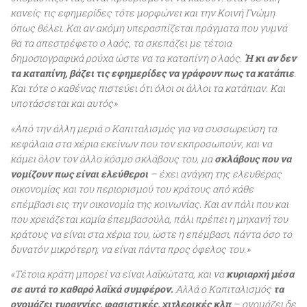
κανείς τις εφημερίδες τότε μορφώνει και την Κοινή Γνώμη
όπως θέλει. Και αν ακόμη υπερασπίζεται πράγματα που γυμνά
θα τα απεστρέφετο ο λαός, τα σκεπάζει με τέτοια
δημοσιογραφικά ρούχα ώστε να τα καταπίνη ο λαός.
Ή κι αν δεν
τα καταπίνη, βάζει τις εφημερίδες να γράφουν πως τα κατάπιε
.
Και τότε ο καθένας πιστεύει ότι όλοι οι άλλοι τα κατάπιαν. Και
υποτάσσεται και αυτός»
«Από την άλλη μεριά ο Καπιταλισμός για να συσσωρεύση τα
κεφάλαια στα χέρια εκείνων που τον εκπροσωπούν, και να
κάμει όλον τον άλλο κόσμο σκλάβους του, μα
σκλάβους που να
νομίζουν πως είναι ελεύθεροι
– έχει ανάγκη της ελευθέρας
οικονομίας και του περιορισμού του κράτους από κάθε
επέμβασι εις την οικονομία της κοινωνίας. Και αν πάλι που και
που χρειάζεται καμία έπεμβασούλα, πάλι πρέπει η μηχανή του
κράτους να είναι στα χέρια του, ώστε η επέμβασι, πάντα όσο το
δυνατόν μικρότερη, να είναι πάντα προς όφελος του.»
«Τέτοια κράτη μπορεί να είναι λαϊκώτατα, και να
κυριαρχή μέσα
σε αυτά το καθαρό λαϊκά συμφέρον.
Αλλά ο Καπιταλισμός
τα
ονομάζει τυραννίες, φασιστικές, χιτλερικές κλπ
– ονομάζει δε