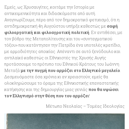
Εμείς, ως Χρυσαυγίτες, κοιτάμε την Ιστορία με
αντικειμενικότητα και διδασκόμαστε από αυτή.
Αναγνωρίζουμε, πέρα από τον δημοκρατικό φετιχισμό, ότι η
αντιδημοκρατική 4η Αυγούστου υπήρξε καθεστώς με
σαφή
φιλοεργατική και φιλοαγροτική πολιτική
. Εν αντιθέσει, με
τον βόθρο της Μεταπολίτευσης και του «συνταγματικού
τόξου» που κατάντησαν την Πατρίδα ένα υποτελές κρατίδιο,
με αρμοδιότητες αποικίας. Απέναντι σε αυτό ξενόδουλο και
αντιλαϊκό καθεστώς οι Εθνικιστές της Χρυσής Αυγής
προτάσσουμε το πρότυπο του Εθνικού Κράτους του Ιωάννη
Μεταξά
με την πυγμή που αρμόζει στο Ελληνικό μεγαλείο
.
Δεσμευόμαστε όσα χρόνια κι αν χρειαστούν, εμείς θα
ολοκληρώσουμε το όραμα της Εθνικιστικής επαναστατικής
κατήχησης και της δημιουργίας μιας γενιάς
που θα υψώσει
τον Ελληνισμό στην θέση που του αρμόζει
!
Μέτωπο Νεολαίας – Τομέας Ιδεολογίας