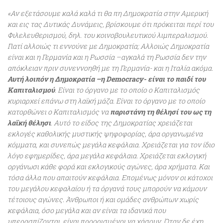
«Αν εξετάσουμε καλά καλά τι θα πη Δημοκρατία στην Αμερική
και εις τας Δυτικάς Δυνάμεις, βρίσκουμε ότι πρόκειται περί του
Φιλελευθερισμού, δηλ. του κοινοβουλευτικού λιμπεραλισμού.
Γιατί αλλοιώς τι εννούνε με Δημοκρατία; Αλλοιώς Δημοκρατία
είναι και η Γερμανία και η Ρωσσία –αγκαλά τη Ρωσσία δεν την
απόκλειαν πριν συνεννοηθή με τη Γερμανία- και η Ιταλία ακόμα.
Αυτή λοιπόν η Δημοκρατία –η Democracy- είναι το παιδί του
Καπιταλισμού
. Είναι το όργανο με το οποίο ο Καπιταλισμός
κυριαρχεί επάνω στη λαϊκή μάζα. Είναι το όργανο με το οποίο
κατορθώνει ο Καπιταλισμός να
παριστάνη τη θέλησί του ως τη
λαϊκή θέλησι
. Αυτό το είδος της Δημοκρατίας χρειάζεται
εκλογές καθολικής μυστικής ψηφοφορίας, άρα οργανωμένα
κόμματα, και συνεπώς μεγάλα κεφάλαια. Χρειάζεται για τον ίδιο
λόγο εφημερίδες, άρα μεγάλα κεφάλαια. Χρειάζεται εκλογική
οργάνωσι κάθε φορά και εκλογικούς αγώνες, άρα χρήματα. Και
τόσα άλλα που απαιτούν κεφάλαια. Επομένως μόνον οι κάτοχοι
του μεγάλου κεφαλαίου ή τα όργανά τους μπορούν να κάμουν
τέτοιους αγώνες. Άνθρωποι ή και ομάδες ανθρώπων χωρίς
κεφάλαια, όσο μεγάλα και αν είναι τα ιδανικά που
υπερασπίζονται, είναι προορισμένοι να χάσουν. Όταν δε έχη