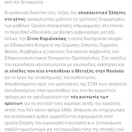
από την ξενοκρατία.
Η οργάνωση δεχόταν στις τάξεις της
αποκλειστικά Έλληνες
στο γένος
, προκαλώντας μάλιστα τις (μάταιες) διαμαρτυρίες
των ραβίνων. Όργανο πνευματικής επιμόρφωσης αποτέλεσε
το περιοδικό «Νεολαία», με βασική αρθρογράφο, μεταξύ
άλλων, την
Σίτσα Καραϊσκάκη
, η οποία διατηρούσε επαφές
με Εθνικιστικά Κινήματα της Ευρώπης (Ισπανία, Γερμανία,
Βέλγιο, Νορβηγία κ.α.) έχοντας διατελέσει σύμβουλος του
Εθνικοσοσιαλιστικού Υπουργείου Προπαγάνδας. Στις σελίδες
του περιοδικού αποτυπώνονται με αγωνιώδεις εκκλήσεις και
οι ελπίδες που είχε εναποθέσει ο Μεταξάς στην Νεολαία
για το έργο της ολοκλήρωσης του καθεστώτος.
Απευθυνόμενος προς του φαλαγγίτες της ΕΟΝ τους αποκαλεί
συνοδοιπόρους στην προσπάθεια του, που θα εργαστούν
σκληρά για να οικοδομήσουν την
νέα κοινωνία των
αρίστων
, για να γευτούν τους καρπούς αυτής της εργασίας
γενιές που δεν έχουν ακόμα έλθει. Ανάμεσα σε ενημερωτικά
και ψυχαγωγικά άρθρα εμφανίζονται αφιερώματα στην
αρχαία Σπάρτη, την ευρωπαϊκή λογοτεχνία κ.α. (αντικείμενα
σχεδόν πρωτόγνωρα για τον περιοδικό τύπο της εποχής) ενώ