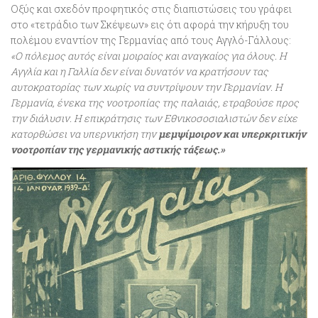
Οξύς και σχεδόν προφητικός στις διαπιστώσεις του γράφει
στο «τετράδιο των Σκέψεων» εις ότι αφορά την κήρυξη του
πολέμου εναντίον της Γερμανίας από τους Αγγλό-Γάλλους:
«Ο πόλεμος αυτός είναι μοιραίος και αναγκαίος για όλους. Η
Αγγλία και η Γαλλία δεν είναι δυνατόν να κρατήσουν τας
αυτοκρατορίας των χωρίς να συντρίψουν την Γερμανίαν. Η
Γερμανία, ένεκα της νοοτροπίας της παλαιάς, ετραβούσε προς
την διάλυσιν. Η επικράτησις των Εθνικοσοσιαλιστών δεν είχε
κατορθώσει να υπερνικήση την
μεμψίμοιρον και υπερκριτικήν
νοοτροπίαν της γερμανικής αστικής τάξεως.»