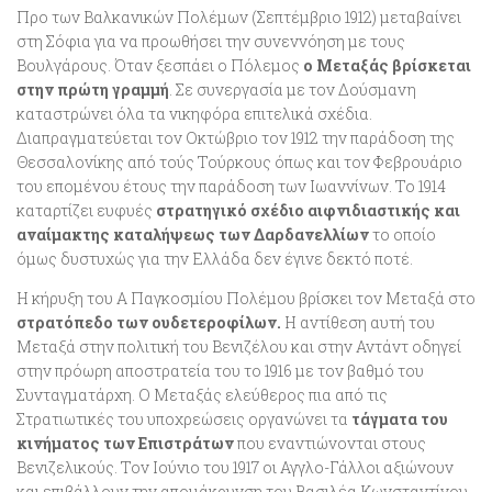
Προ των Βαλκανικών Πολέμων (Σεπτέμβριο 1912) μεταβαίνει
στη Σόφια για να προωθήσει την συνεννόηση με τους
Βουλγάρους. Όταν ξεσπάει ο Πόλεμος
ο Μεταξάς βρίσκεται
στην πρώτη γραμμή
. Σε συνεργασία με τον Δούσμανη
καταστρώνει όλα τα νικηφόρα επιτελικά σχέδια.
Διαπραγματεύεται τον Οκτώβριο τον 1912 την παράδοση της
Θεσσαλονίκης από τούς Τούρκους όπως και τον Φεβρουάριο
του επομένου έτους την παράδοση των Ιωαννίνων. Το 1914
καταρτίζει ευφυές
στρατηγικό σχέδιο αιφνιδιαστικής και
αναίμακτης καταλήψεως των Δαρδανελλίων
το οποίο
όμως δυστυχώς για την Ελλάδα δεν έγινε δεκτό ποτέ.
Η κήρυξη του Α Παγκοσμίου Πολέμου βρίσκει τον Μεταξά στο
στρατόπεδο των ουδετεροφίλων.
Η αντίθεση αυτή του
Μεταξά στην πολιτική του Βενιζέλου και στην Αντάντ οδηγεί
στην πρόωρη αποστρατεία του το 1916 με τον βαθμό του
Συνταγματάρχη. Ο Μεταξάς ελεύθερος πια από τις
Στρατιωτικές του υποχρεώσεις
οργανώνει τα
τάγματα του
κινήματος των Επιστράτων
που εναντιώνονται στους
Βενιζελικούς. Τον Ιούνιο του 1917 οι Αγγλο-Γάλλοι αξιώνουν
και επιβάλλουν την απομάκρυνση του Βασιλέα Κωνσταντίνου