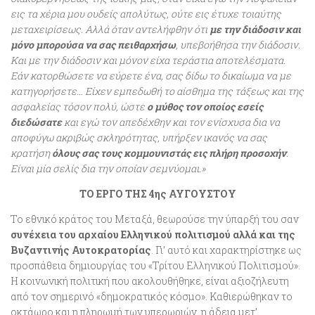
εις τα χέρια μου ουδείς απολύτως, ούτε εις έτυχε τοιαύτης
μεταχειρίσεως. Αλλά όταν αντελήφθην ότι
με την διάδοσιν και
μόνο μπορούσα να σας πειθαρχήσω
, υπεβοήθησα την διάδοσιν.
Και με την διάδοσιν και μόνον είχα τεράστια αποτελέσματα.
Εάν κατορθώσετε να εύρετε ένα, σας δίδω το δικαίωμα να με
κατηγορήσετε…
Είχεν εμπεδωθή το αίσθημα της τάξεως και της
ασφαλείας τόσον πολύ, ώστε
ο μύθος τον οποίος εσείς
διεδώσατε
και εγώ τον απεδέχθην και τον ενίσχυσα δια να
αποφύγω ακριβώς σκληρότητας, υπήρξεν ικανός να σας
κρατήση
όλους σας τους κομμουνιστάς εις πλήρη προσοχήν
.
Είναι μία σελίς δια την οποίαν σεμνύομαι.»
ΤΟ ΕΡΓΟ ΤΗΣ 4ης ΑΥΓΟΥΣΤΟΥ
Το εθνικό κράτος του Μεταξά, θεωρούσε την ύπαρξή του σαν
συνέχεια του αρχαίου Ελληνικού πολιτισμού αλλά και της
Βυζαντινής Αυτοκρατορίας
. Γι’ αυτό και χαρακτηρίστηκε ως
προσπάθεια δημιουργίας του «Τρίτου Ελληνικού Πολιτισμού».
Η κοινωνική πολιτική που ακολουθήθηκε, είναι αξιοζήλευτη
από τον σημερινό «δημοκρατικός κόσμο». Καθιερώθηκαν το
οκτάωρο και η πληρωμή των υπερωριών, η άδεια μετ’