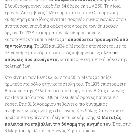
Ελευθεροφρόνων, κερδίζει 54 έδρες εκ των 250. Την ίδια
χρονιά (Δεκέμβριος 1926) συμμετέχει στην Οικουμενική
κυβέρνηση και ο ίδιος γίνεται υπουργός συγκοινωνιών όπου
αναπτύσσει σπουδαία δράση στον τομέα των δημοσίων
έργων. Το 1928 το κόμμα τον ελευθεροφρόνων
καταποντίζεται και ο Μεταξάς
αποσύρεται προσωρινά από
την πολιτική
. Το 1933 και 1934 ο Μεταξάς επανέρχεται με το
ολιγάριθμο μεν κόμμα του εκτός κυβερνήσεως αλλά
με
απόψεις που ακούγονται
και παίζουν σημαντικό ρόλο στην
πολιτική ζωή.
Στο κίνημα των Βενιζελικών του ’35 ο Μεταξάς παίζει
πρωτεύοντα ρόλο στην καταστολή του. Το 1935 επιστρέφει η
Βασιλεία στην Ελλάδα υπό τον Γεώργιο τον Β. Στις εκλογές
του Ιανουαρίου του 1936 οι Ελευθερόφρονες παίρνουν 7
έδρες. Στις 31 Ιανουαρίου πεθαίνει ο πιο δυναμικός
αντιβενιζελικός ηγέτης ο Γεώργιος Κονδύλης. Στον στρατό
αρχίζουν να φαίνονται δείγματα χαλάρωσης.
Ο Μεταξάς
καλείται να επιβάλλει την δύναμη της πυγμής του
. Έτσι στις
5 Μαρτίου ορκίζεται υπουργός Στρατιωτικών.