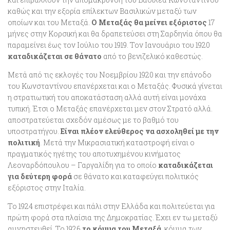
καθώς και την εξορία επίλεκτων Βασιλικών μεταξύ των
οποίων και του Μεταξά.
Ο Μεταξάς θα μείνει εξόριστος
17
μήνες στην Κορσική και θα δραπετεύσει στη Σαρδηνία όπου θα
παραμείνει έως τον Ιούλιο του 1919. Τον Ιανουάριο του 1920
καταδικάζεται σε θάνατο
από το βενιζελικό καθεστώς.
Μετά από τις εκλογές του Νοεμβρίου 1920 και την επάνοδο
του Κωνσταντίνου επανέρχεται και ο Μεταξάς. Φυσικά γίνεται
η στρατιωτική του αποκατάσταση αλλά αυτή είναι μονάχα
τυπική. Έτσι ο Μεταξάς επανέρχεται μεν στον Στρατό αλλά.
αποστρατεύεται σχεδόν αμέσως με το βαθμό του
υποστρατήγου.
Είναι πλέον ελεύθερος να ασχοληθεί με την
πολιτική
. Μετά την Μικρασιατική καταστροφή είναι ο
πραγματικός ηγέτης του αποτυχημένου κινήματος
Λεοναρδόπουλου – Γαργαλίδη για το οποίο
καταδικάζεται
για δεύτερη φορά
σε θάνατο και καταφεύγει πολιτικός
εξόριστος στην Ιταλία.
Το 1924 επιστρέφει και πάλι στην Ελλάδα και πολιτεύεται για
πρώτη φορά στα πλαίσια της Δημοκρατίας. Έχει εν τω μεταξύ
αμνηστευθεί. Το 1926
το κόμμα του Μεταξά
, κόμμα των