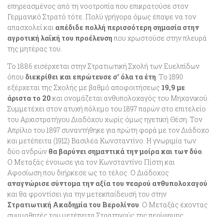
επηρεασμένος από τη νοοτροπία που επικρατούσε στον
Γερμανικό Στρατό τότε. Πολύ γρήγορα όμως έπαψε να τον
απασχολεί και
απέδιδε πολλή περισσότερη σημασία στην
αγροτική λαϊκή του προέλευση
που χρωστούσε στην πλευρά
της μητέρας του.
Το 1886 εισέρχεται στην Στρατιωτική Σχολή των Ευελπίδων
όπου
διεκρίθει και επρώτευσε σ’ όλα τα έτη
. Το 1890
εξέρχεται της Σχολής με βαθμό αποφοιτήσεως
19,9 με
άριστα το 20
και ονομάζεται ανθυπολοχαγός του Μηχανικού.
Συμμετέχει στον ατυχή πόλεμο του 1897 παρών στο επιτελείο
του Αρχιστρατήγου Διαδόχου χωρίς όμως ηγετική Θέση. Τον
Απρίλιο του 1897 συναντήθηκε για πρώτη φορά με τον Διάδοχο
και μετέπειτα (1912) Βασιλέα Κωνσταντίνο. Η γνωριμία των
δύο ανδρών
θα βαρύνει σημαντικά την μοίρα και των δύο
.
Ο Μεταξάς ένοιωσε για τον Κωνσταντίνο Πίστη και
Αφοσίωση που διήρκεσε ως το τέλος. Ο Διάδοχος
αναγνώρισε σύντομα την αξία του νεαρού ανθυπολοχαγού
και θα φροντίσει για την μετεκπαίδευσή του στην
Στρατιωτική Ακαδημία του Βερολίνου
. Ο Μεταξάς έχοντας
συμμαθητές του μετέπειτα Στρατηγούς της περίφημης