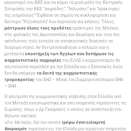
μηχανισμό του ΚΚΕ και να κάμει τα μισά μέλη της Κεντρικής
Επιτροπής του ΚΚΕ “χαφιέδες”, “δηλωσίες” και “πράκτορες
της ασφάλειας”! Έφθασε σε σημείο να κυκλοφορήσει και
δεύτερο “Ριζοσπάστη” που περνούσε για γνήσιος. Τέλος,
μάντρωσε όλους τους προδότες
πράκτορες της Μόσχας
στις φυλακές της Ακροναυπλίας και Κερκύρας και τους πιο
ακίνδυνους τούς έστειλε σε αναγκαστικές διακοπές σε
διάφορα νησιά. Αν δεν μεσολαβούσε ο πόλεμος και η
μετέπειτα
υποστήριξη των Άγγλων που δυνάμωσε τις
κομμουνιστικές συμμορίες
του ΕΛΑΣ ο κομμουνισμός θα
αποτελούσε παρελθόν για την Ελλάδα και ο Ελληνικός Λαός
δεν θα υπέφερε
τα δεινά της κομμουνιστικής
τρομοκρατίας
του 1943 – 44 και του Συμμοριτοπόλεμου 1946
– 1949.
Η αποτροπή της κομμουνιστικής επιβολής στην Ελλάδα από
τον Μεταξά αναγνωρίστηκε και από επιφανείς παράγοντες τις
Ευρώπης, όπως ο Δρ Γκαίμπελς ο οποίος σε συνέντευξη του
δήλωνε σχετικά:
«Ο κ. Μεταξάς, διά τον οποίον
τρέφω έναν ειλικρινή
θαυμασμόν
, παρέσχεν εις την Ελλάδα μια τεράστιαν υπηρεσίαν,