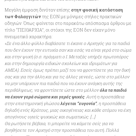
Μεγάλη έμφαση δινόταν επίσης
στην φυσική κατάσταση
των Φαλαγγιτών
της ΕΟΝ με μόνιμες στήλες πρακτικών
οδηγιών. Όπως φαίνεται στο παρακάτω απόσπασμα άρθρου με
τίτλο “ΠΕΙΘΑΡΧΙΑ”, οι στόχοι της ΕΟΝ δεν είχαν μόνο
πνευματικό χαρακτήρα:
«Σε ένα άλλο φύλλο διαβάσατε τι έκανε ο Αρχηγός για τα παιδιά
που δεν έχουν την ευτυχία σαν και εσάς να είναι γερά στο σώμα
και στην ψυχή (σ.σ. πράγματι ο Ι. Μεταξάς υπήρξε πρωτοπόρος
και στην δημιουργία ειδικών σχολείων και ιδρυμάτων για
ΑΜΕΑ). Εσείς όμως πρέπει μαζί του να φροντίσετε για την δική
σας και για την άλλη και για τις άλλες γενεές, ώστε στο μέλλον
να μην υπάρχουν πια παιδιά που να έχουν ανάγκη αυτής της
περιθάλψεως, να φροντίσετε ώστε στο μέλλον
όλα τα παιδιά
να έχουν γερά σώματα και γερές ψυχές
. Αυτή η προσπάθεια
στην επιστημονική γλώσσα
λέγεται “ευγονία”
, η προσπάθεια
δηλαδή ενός Κράτους, μιας οικογένειας και κάθε ατόμου να έχη
απογόνους υγιείς ψυχικώς και σωματικώς. […]
Θα ρωτήσετε βέβαια, τι μπορείτε να κάμετε σείς για να
βοηθήσετε τον Αρχηγό στην προσπάθεια του αυτή. Πολλά