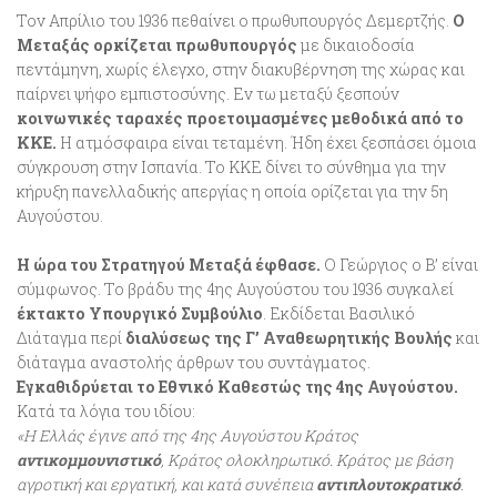
Τον Απρίλιο του 1936 πεθαίνει ο πρωθυπουργός Δεμερτζής.
Ο
Μεταξάς ορκίζεται πρωθυπουργός
με δικαιοδοσία
πεντάμηνη, χωρίς έλεγχο, στην διακυβέρνηση της χώρας και
παίρνει ψήφο εμπιστοσύνης. Εν τω μεταξύ ξεσπούν
κοινωνικές ταραχές προετοιμασμένες μεθοδικά από το
ΚΚΕ.
Η ατμόσφαιρα είναι τεταμένη. Ήδη έχει ξεσπάσει όμοια
σύγκρουση στην Ισπανία. Το ΚΚΕ δίνει το σύνθημα για την
κήρυξη πανελλαδικής απεργίας η οποία ορίζεται για την 5η
Αυγούστου.
Η ώρα του Στρατηγού Μεταξά έφθασε.
Ο Γεώργιος ο Β’ είναι
σύμφωνος. Το βράδυ της 4ης Αυγούστου του 1936 συγκαλεί
έκτακτο Υπουργικό Συμβούλιο
. Εκδίδεται Βασιλικό
Διάταγμα περί
διαλύσεως της Γ’ Αναθεωρητικής Βουλής
και
διάταγμα αναστολής άρθρων του συντάγματος.
Εγκαθιδρύεται το Εθνικό Καθεστώς της 4ης Αυγούστου.
Κατά τα λόγια του ιδίου:
«Η Ελλάς έγινε από της 4ης Αυγούστου Κράτος
αντικομμουνιστικό
, Κράτος ολοκληρωτικό. Κράτος με βάση
αγροτική και εργατική, και κατά συνέπεια
αντιπλουτοκρατικό
.