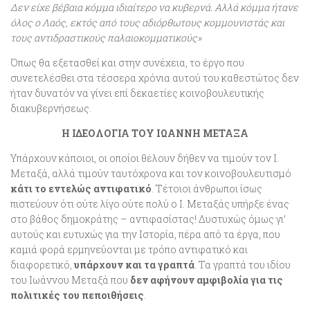
Δεν είχε βέβαια κόμμα ιδιαίτερο να κυβερνά. Αλλά κόμμα ήτανε
όλος ο Λαός, εκτός από τους αδιόρθωτους κομμουνιστάς και
τους αντιδραστικούς παλαιοκομματικούς»
Όπως θα εξετασθεί και στην συνέχεια, το έργο που
συνετελέσθει στα τέσσερα χρόνια αυτού του καθεστώτος δεν
ήταν δυνατόν να γίνει επί δεκαετίες κοινοβουλευτικής
διακυβερνήσεως.
Η ΙΔΕΟΛΟΓΙΑ ΤΟΥ ΙΩΑΝΝΗ ΜΕΤΑΞΑ
Υπάρχουν κάποιοι, οι οποίοι θέλουν δήθεν να τιμούν τον Ι.
Μεταξά, αλλά τιμούν ταυτόχρονα και τον κοινοβουλευτισμό
κάτι το εντελώς αντιφατικό
. Τέτοιοι άνθρωποι ίσως
πιστεύουν ότι ούτε λίγο ούτε πολύ ο Ι. Μεταξάς υπήρξε ένας
στο βάθος δημοκράτης – αντιφασίστας! Δυστυχώς όμως γι’
αυτούς και ευτυχώς για την Ιστορία, πέρα από τα έργα, που
καμιά φορά ερμηνεύονται με τρόπο αντιφατικό και
διαφορετικό,
υπάρχουν και τα γραπτά
. Τα γραπτά του ιδίου
του Ιωάννου Μεταξά που
δεν αφήνουν αμφιβολία για τις
πολιτικές του πεποιθήσεις
.