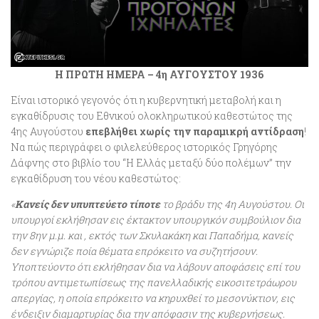
Η ΠΡΩΤΗ ΗΜΕΡΑ – 4η ΑΥΓΟΥΣΤΟΥ 1936
Είναι ιστορικό γεγονός ότι η κυβερνητική μεταβολή και η
εγκαθίδρυσις του Εθνικού ολοκληρωτικού καθεστώτος της
4ης Αυγούστου
επεβλήθει χωρίς την παραμικρή αντίδραση
!
Να πώς περιγράφει ο φιλελεύθερος ιστορικός Γρηγόρης
Δάφνης στο βιβλίο του “Η Ελλάς μεταξύ δύο πολέμων” την
εγκαθίδρυση του νέου καθεστώτος:
«
Κανείς δεν υπυπτεύετο τίποτε
το βράδυ της 4η Αυγούστου. Οι
υπουργοί εκλήθησαν εις έκτακτον υπουργικόν συμβούλιον δια
την 8ην μ.μ. και , εκτός των Σκυλακάκη και Παπαδήμα, κανείς
δεν εγνώριζε ποία θέματα επρόκειτο να συζητήσουν.
Υποπτεύοντο ότι εκλήθησαν δια να λάβουν αποφάσεις επί του
τρόπου αντιμετωπίσεως της πανελλαδικής εικοσιτετράωρου
απεργίας, η οποία επρόκειτο να κηρυχθεί το μεσονύκτιον, εις
ένδειξιν διαμαρτυρίας δια την απόφασιν της κυβερνήσεως.