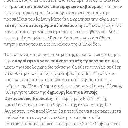
καθεστώτος, υποκινούμενη από τους Βρετανούς. Επρόκειτο
για
μια εκ των πολλών επιχειρήσεων εκβιασμού
εκ μέρους
των «συμμάχων» μας. Δεν μπορούσαν να ανεχτούν την
προσπάθεια του Ιωάννη Μεταξά να κρατήσει την χώρα μας
εκτός του καταστροφικού πολέμου
, αρνούμενος μέχρι τον
θάνατο του στην Βρετανική αεροπορία (που ήθελε να πλήξει
τις πετρελαιοπηγές της Ρουμανίας) την αναγκαία άδεια
πτήσης εντός του εναερίου χώρου της Β. Ελλάδος.
Ταυτόχρονα, ο τρόπος ανάληψης της εξουσίας έχει στερήσει
τον
απαραίτητο χρόνο επαναστατικής προεργασίας
που,
μέσω της ιδεολογικής διαφώτισης, θα έθετε τον Λαό σε θέση
να υιοθετήσει σε βάθος την μεταβολή της 4ης Αυγούστου,
αποτελώντας στήριγμα απέναντι στους εκβιασμούς των
εχθρών της. Το πρόβλημα αυτό επιχείρησε να λύσει ο Εθνικός
Κυβερνήτης μέσω της
δημιουργίας της Εθνικής
Οργανώσεως Νεολαίας
, της περίφημης Ε.Ο.Ν.. Αυτή,
απετέλεσε την αιχμή του δόρατος της εξουσίας της 4ης
Αυγούστου, ενώ παράλληλα θα μπορούσε να προσφέρει μετά
από χρόνια τα αναγκαία στελέχη που αξιόπιστα θα
αντικαθιστούσαν πρόσωπα και κρατικές δομές διαβρωμένες