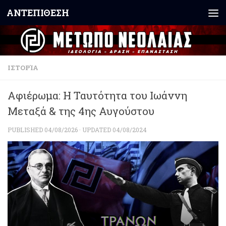
ΑΝΤΕΠΙΘΕΣΗ
Skip to content
ΙΣΤΟΡΊΑ
Αφιέρωμα: Η Ταυτότητα του Ιωάννη
Μεταξά & της 4ης Αυγούστου
PUBLISHED
04/08/2026
· UPDATED
04/08/2024