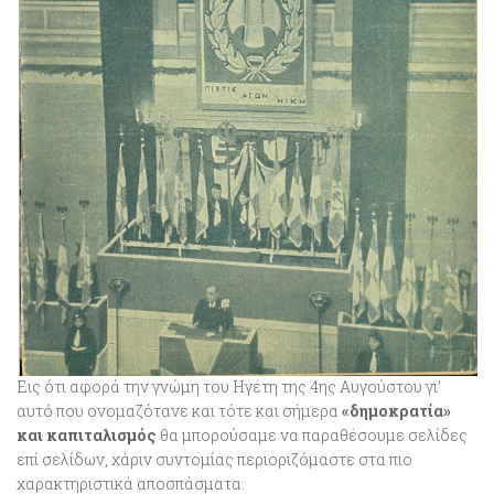
Εις ότι αφορά την γνώμη του Ηγέτη της 4ης Αυγούστου γι’
αυτό που ονομαζότανε και τότε και σήμερα
«δημοκρατία»
και καπιταλισμός
θα μπορούσαμε να παραθέσουμε σελίδες
επί σελίδων, χάριν συντομίας περιοριζόμαστε στα πιο
χαρακτηριστικά αποσπάσματα: