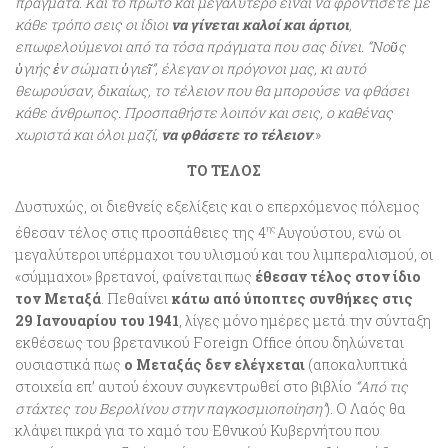
πράγματα. Και το πρώτο και μεγαλύτερο είναι να φροντίσετε με
κάθε τρόπο σεις οι ίδιοι
να γίνεται καλοί και άρτιοι
,
επωφελούμενοι από τα τόσα πράγματα που σας δίνει. “Νοῦς
ὑγιής ἐν σώματι ὑγιεῖ”, έλεγαν οι πρόγονοι μας, κι αυτό
θεωρούσαν, δικαίως, το τέλειον που θα μπορούσε να φθάσει
κάθε άνθρωπος. Προσπαθήστε λοιπόν και σεις, ο καθένας
χωριστά και όλοι μαζί,
να φθάσετε το τέλειον
.»
ΤΟ ΤΕΛΟΣ
Δυστυχώς, οι διεθνείς εξελίξεις και ο επερχόμενος πόλεμος
έθεσαν τέλος στις προσπάθειες της 4
Αυγούστου, ενώ οι
ης
μεγαλύτεροι υπέρμαχοι του υλισμού και του λιμπεραλισμού, οι
«σύμμαχοι» βρετανοί, φαίνεται πως
έθεσαν τέλος στον ίδιο
τον Μεταξά
. Πεθαίνει
κάτω από ύποπτες συνθήκες στις
29 Ιανουαρίου του 1941
, λίγες μόνο ημέρες μετά την σύνταξη
εκθέσεως του βρετανικού Foreign Office όπου δηλώνεται
ουσιαστικά πως
ο Μεταξάς δεν ελέγχεται
(αποκαλυπτικά
στοιχεία επ’ αυτού έχουν συγκεντρωθεί στο βιβλίο
“Από τις
στάχτες του Βερολίνου στην παγκοσμιοποίηση”
). Ο Λαός θα
κλάψει πικρά για το χαμό του Εθνικού Κυβερνήτου που