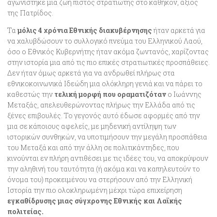
αγωνίστηκε μια ζωή πιστός στρατιώτης στο καθήκον, άξιος
της Πατρίδος.
Τα
μόλις 4 χρόνια Εθνικής διακυβέρνησης
ήταν αρκετά για
να χαλυβδώσουν το συλλογικό πνεύμα του Ελληνικού Λαού,
όσο ο Εθνικός Κυβερνήτης ήταν ακόμα ζωντανός, χαρίζοντας
στην ιστορία μια από τις πιο επικές στρατιωτικές προσπάθειες.
Δεν ήταν όμως αρκετά για να ανδρωθεί πλήρως στα
εθνικοκοινωνικά Ιδεώδη μια ολόκληρη γενιά και να πάρει το
καθεστώς την
τελική μορφή που οραματιζόταν
ο Ιωάννης
Μεταξάς, απελευθερώνοντας πλήρως την Ελλάδα από τις
ξένες επιβουλές. Το γεγονός αυτό έδωσε αφορμές από την
μια σε κάποιους αφελείς, με μηδενική αντίληψη των
ιστορικών συνθηκών, να υποτιμήσουν την μεγάλη προσπάθεια
του Μεταξά και από την άλλη σε πολιτικάντηδες, που
κινούνται εν πλήρη αντιθέσει με τις ιδέες του, να αποκρύψουν
την αληθινή του ταυτότητα (ή ακόμα και να καπηλευτούν το
όνομα του) προκειμένου να στερήσουν από την Ελληνική
Ιστορία την πιο ολοκληρωμένη μέχρι τώρα επιχείρηση
εγκαθίδρυσης μιας σύγχρονης Εθνικής και Λαϊκής
πολιτείας.