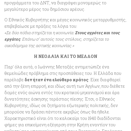
προγράμματα του ΔΝΤ, να διαγράψει μονομερώς το
μεγαλύτερο μέρος του δημόσιου χρέους.
Ο Εθνικός Κυβερνήτης και μέγας κοινωνικός μεταρρυθμιστής,
επιβεβαίωσε με πράξεις τα λόγια του:
«Σε δύο πόδια στηρίζεται η κοινωνία:
Στους αγρότες και τους
εργάτες
. Επάνω σ’ αυτούς τους στύλους, στηρίζεται το
οικοδόμημα της αστικής κοινωνίας.»
Η ΝΕΟΛΑΙΑ
ΚΑΙ ΤΟ ΜΕΛΛΟΝ
Παρ’ όλα αυτά, ο Ιωάννης Μεταξάς αντιμετώπιζε ένα
θεμελιώδες πρόβλημα στις προσπάθειες του. Η Ελλάδα που
παρέλαβε
δεν ήταν ένα ελεύθερο κράτος
. Είχε διαφθαρεί
από την ξένη επιρροή, και ιδίως αυτή των Άγγλων, που διέθετε
δομές ενός αιώνα εντός του κρατικού μηχανισμού και άρα
δυνατότητες άσκησης τεράστιας πίεσης. Έτσι, ο Εθνικός
Κυβερνήτης, ιδίως σε ζητήματα εξωτερικής πολιτικής, δεν
μπορούσε να δράσει πάντοτε ακριβώς όπως θα ήθελε.
Χαρακτηριστικό είναι ότι το καλοκαίρι του 1940 διαδίδονται
φήμες για επικείμενη εξέγερση στην Κρήτη εναντίον του