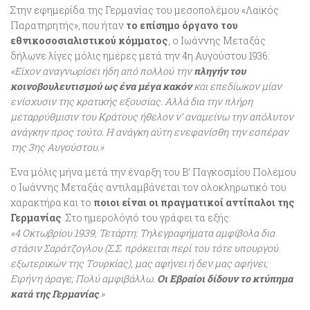
Στην εφημερίδα της Γερμανίας του μεσοπολέμου «Λαϊκός
Παρατηρητής», που ήταν
το επίσημο όργανο του
εθνικοσοσιαλιστικού κόμματος
, ο Ιωάννης Μεταξάς
δήλωνε λίγες μόλις ημέρες μετά την 4η Αυγούστου 1936:
«Είχον αναγνωρίσει ήδη από πολλού την
πληγήν του
κοινοβουλευτισμού ως ένα μέγα κακόν
και επεδίωκον μίαν
ενίσχυσιν της κρατικής εξουσίας. Αλλά δια την πλήρη
μεταρρύθμισιν του Κράτους ήθελον ν’ αναμείνω την απόλυτον
ανάγκην προς τούτο. Η ανάγκη αύτη ενεφανίσθη την εσπέραν
της 3ης Αυγούστου.»
Ένα μόλις μήνα μετά την έναρξη του Β’ Παγκοσμίου Πολέμου
ο Ιωάννης Μεταξάς αντιλαμβάνεται τον ολοκληρωτικό του
χαρακτήρα και το
ποιοι είναι οι πραγματικοί αντίπαλοι της
Γερμανίας
. Στο ημερολόγιό του γράφει τα εξής:
«4 Οκτωβρίου 1939, Τετάρτη: Τηλεγραφήματα αμφίβολα δια
στάσιν Σαράτζογλου (Σ.Σ. πρόκειται περί του τότε υπουργού
εξωτερικών της Tουρκίας), μας αφήνει ή δεν μας αφήνει;
Ειρήνη άραγε; Πολύ αμφιβάλλω.
Οι Εβραίοι δίδουν το κτύπημα
κατά της Γερμανίας
.»