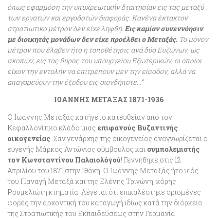
όπως εφαρμόση την υπυχρεωτικήν δταιτησίαν εις τας μεταξύ
των εργατών και εργοδοτών διαφοράς. Κανένα έκτακτον
στρατιωτικό μέτρον δεν είχε ληφθή.
Εις καμίαν συνεννόησιν
με διοικητάς μονάδων δεν είχε προέλθει ο Μεταξάς.
Το μόνον
μέτρον που έλαβεν ήτο η τοποθέτησις ανά δύο Ευζώνων, ως
σκοπών, εις τας θύρας του υπουργείου Εξωτερικών, οι οποίοι
είχον την εντολήν να επιτρέπουν μεν την είσοδον, αλλά να
απαγορεύουν την έξοδου εις οιονδήποτε…”
ΙΩΑΝΝΗΣ ΜΕΤΑΞΑΣ 1871-1936
Ο Ιωάννης Μεταξάς κατήγετο κατευθείαν από τον
Κεφαλλονίτικο κλάδο μιας
επιφανούς Βυζαντινής
οικογενείας
. Σαν γενάρχης της οικογενείας αναγνωρίζεται ο
ευγενής Μάρκος Αντώνιος σύμβουλος και
συμπολεμιστής
τον Κωνσταντίνου Παλαιολόγού
! Γεννήθηκε στις 12
Απριλίου του 1871 στην Ιθάκη. Ο Ιωάννης Μεταξάς ήτο υιός
του Παναγή Μεταξά και της Ελένης Τριγώνη, κόρης
Ρουμελιώτη κτηματία. Λέγεται ότι επικαλέστηκε ορισμένες
φορές την αρχοντική του καταγωγή ιδίως κατά την διάρκεια
της Στρατιωτικής του Εκπαιδεύσεως στην Γερμανία