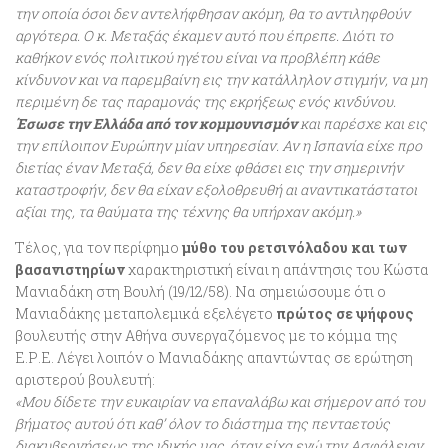
την οποία όσοι δεν αντελήφθησαν ακόμη, θα το αντιληφθούν
αργότερα. Ο κ. Μεταξάς έκαμεν αυτό που έπρεπε. Διότι το
καθήκον ενός πολιτικού ηγέτου είναι να προβλέπη κάθε
κίνδυνον και να παρεμβαίνη εις την κατάλληλον στιγμήν, να μη
περιμένη δε τας παραμονάς της εκρήξεως ενός κινδύνου.
Έσωσε την Ελλάδα από τον κομμουνισμόν
και παρέσχε και εις
την επίλοιπον Ευρώπην μίαν υπηρεσίαν. Αν η Ισπανία είχε προ
διετίας έναν Μεταξά, δεν θα είχε φθάσει εις την σημερινήν
καταστροφήν, δεν θα είχαν εξολοθρευθή αι αναντικατάστατοι
αξίαι της, τα θαύματα της τέχνης θα υπήρχαν ακόμη.»
Τέλος, για τον περίφημο
μύθο του ρετσινόλαδου και των
βασανιστηρίων
χαρακτηριστική είναι η απάντησις του Κώστα
Μανιαδάκη στη Βουλή (19/12/58). Να σημειώσουμε ότι ο
Μανιαδάκης μεταπολεμικά εξελέγετο
πρώτος σε ψήφους
βουλευτής στην Αθήνα συνεργαζόμενος με το κόμμα της
Ε.Ρ.Ε. Λέγει λοιπόν ο Μανιαδάκης απαντώντας σε ερώτηση
αριστερού βουλευτή:
«
Μου δίδετε την ευκαιρίαν να επαναλάβω και σήμερον από του
βήματος αυτού ότι καθ’ όλον το διάστημα της πενταετούς
διακυβερνήσεως της ιδικής μας, όταν είχα εγώ την Ασφάλειαν