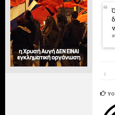
Ό
δ
ν
Ν
YO