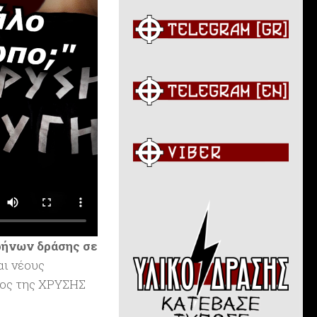
ρήνων δράσης
σε
αι νέους
τος της ΧΡΥΣΗΣ