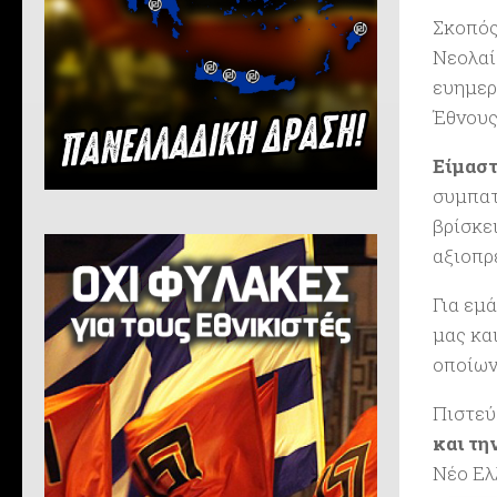
Σκοπός
Νεολαί
ευημερ
Έθνους
Είμαστ
συμπατ
βρίσκε
αξιοπρ
Για εμ
μας κα
οποίων
Πιστεύ
και τη
Νέο Ελ