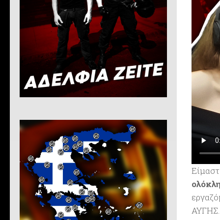
Είμαστ
ολόκλη
εργαζό
ΑΥΓΗΣ.