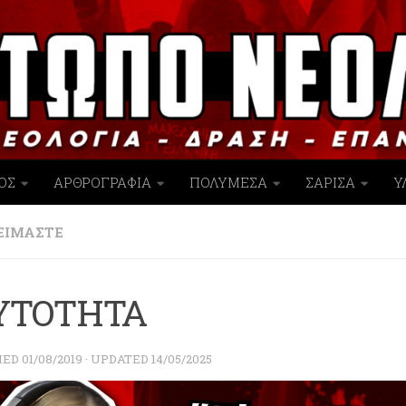
ΟΣ
ΑΡΘΡΟΓΡΑΦΙΑ
ΠΟΛΥΜΕΣΑ
ΣΑΡΙΣΑ
Υ
 ΕΙΜΑΣΤΕ
ΥΤΟΤΗΤΑ
HED
01/08/2019
· UPDATED
14/05/2025