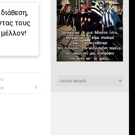
 διάθεση,
ντας τους
 μέλλον!
Archives
ORY
ία