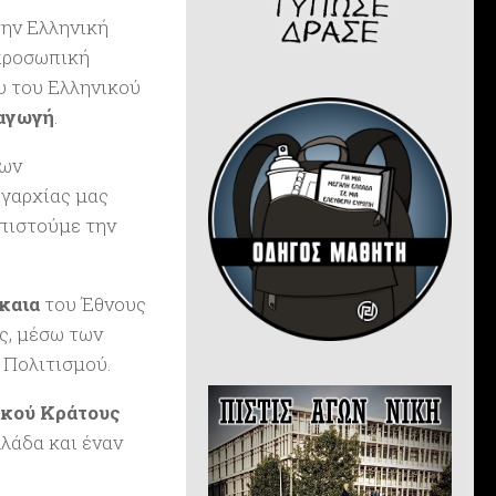
ην Ελληνική
 προσωπική
υ του Ελληνικού
ταγωγή
.
των
ιγαρχίας μας
σπιστούμε την
ίκαια
του Έθνους
ς, μέσω των
 Πολιτισμού.
ικού Κράτους
λάδα και έναν