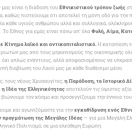
 μας είναι η διάδοση του
Εθνικιστικού τρόπου ζωής
στ
α, καθώς πιστεύουμε ότι αποτελεί τη μόνη οδό για την
ία κάθε υγιούς ανθρώπου αλλά και συλλογικά, ολόκληρο
. Το Έθνος για εμάς είναι πάνω απ’ όλα
Φυλή, Αίμα, Κα
ε Κίνημα λαϊκό και αντικαπιταλιστικό.
Η καταπίεση 
ριωτών μας από τους μηχανισμούς της οικονομικής ολ
ι όχι απλώς ενάντιους, αλλά αποφασισμένους να υπερα
επή διαβίωση του Λαού μας με κάθε διαθέσιμο μέσο.
άς, τους νέους Χρυσαυγίτες,
η Παράδοση, τα Ιστορικά Δ
ι
η Ιδέα της Ελληνικότητας
αποτελούν τις ύψιστες αξίε
 βιώνουμε τον κόσμο και προσεγγίζουμε την έννοια του
ουμε και αγωνιζόμαστε για την
εγκαθίδρυση ενός Εθν
ν πραγμάτωση της Μεγάλης Ιδέας
— για μια Μεγάλη Ελ
ληνικό Πολιτισμό, σε μια ελεύθερη Ευρώπη.