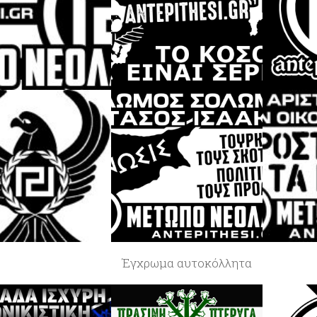
Έγχρωμα αυτοκόλλητα