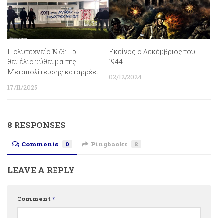
Πολυτεχνείο 1973: Το
Εκείνος ο Δεκέμβριος του
θεμέλιο μύθευμα της
1944
Μεταπολίτευσης καταρρέει
02/12/2024
17/11/2025
8 RESPONSES
Comments
0
Pingbacks
8
LEAVE A REPLY
Comment
*