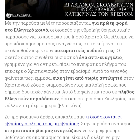
Με την παρούσα μελέτη παρουσιάζονται,
για πρώτη φορά
στο Ελληνικό κοινό
, οι διδαχές της εβραϊκής θρησκευτικής
παράδοσης για το πρόσωπο του Ιησού Χριστού. Οφείλουμε να
προειδοποιήσουμε τους αναγνώστες ότι τα κείμενα που
ακολουθούν περιέχουν
σοκαριστικές χυδαιότητες
. Ο
οχετός αυτός συνθέτει ουσιαστικά
ένα αντι-ευαγγέλιο
,
γραμμένο για να αντιμετωπίσει το πνευματικό πλήγμα που
επέφερε ο Χριστιανισμός στον εβραϊσμό. Αυτό το γεγονός
φαίνεται πως, έμμεσα,
είχε γίνει από νωρίς αντιληπτό
στον
Χριστιανικό κόσμο, διαμορφώνοντας μια λαϊκή σοφία που
σήμερα δυστυχώς χάνεται. Αυτό διαφαίνεται τόσο σε
πλήθος
Ελληνικών παραδόσεων
, όσο και σε τροπάρια Εκκλησίας που
ψάλλονται μέχρι σήμερα (βλ. εικόνα).
Σε προηγούμενο άρθρο, αποκαλύψαμε
τι διδάσκονται οι
εβραίοι για όλους τους μη εβραίους
. Στην παρούσα ανάρτηση,
οι χριστοκάπηλοι μας αναγκάζουν
να εντρυφήσουμε
βαθύτερα σε αποσπάσματα που είχαμε διαλέξει να μην