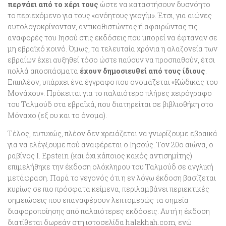
περνάει από το χέρι τους
ώστε να καταστήσουν δυσνόητο
το περιεχόμενο για τους «ανόητους γκογίμ». Έτσι, για αιώνες
αυτολογοκρίνονταν, αντικαθιστώντας ή αφαιρώντας τις
αναφορές του Ιησού στις εκδόσεις που μπορεί να έφταναν σε
μη εβραϊκό κοινό. Όμως, τα τελευταία χρόνια η αλαζονεία των
εβραίων έχει αυξηθεί τόσο ώστε παύουν να προσπαθούν, έτσι
πολλά αποσπάσματα
έχουν δημοσιευθεί από τους ίδιους
.
Επιπλέον, υπάρχει ένα έγγραφο που ονομάζεται «Κώδικας του
Μονάχου». Πρόκειται για το παλαιότερο πλήρες χειρόγραφο
του Ταλμούδ στα εβραϊκά, που διατηρείται σε βιβλιοθήκη στο
Μόναχο (εξ ου και το όνομα).
Τέλος, ευτυχώς, πλέον δεν χρειάζεται να γνωρίζουμε εβραϊκά
για να ελέγξουμε πού αναφέρεται ο Ιησούς. Τον 20ο αιώνα, ο
ραβίνος I. Epstein (και όχι κάποιος κακός αντισημίτης)
επιμελήθηκε την έκδοση ολόκληρου του Ταλμούδ σε αγγλική
μετάφραση. Παρά το γεγονός ότι η εν λόγω έκδοση βασίζεται
κυρίως σε πιο πρόσφατα κείμενα, περιλαμβάνει περιεκτικές
σημειώσεις που επαναφέρουν λεπτομερώς τα σημεία
διαφοροποίησης από παλαιότερες εκδόσεις. Αυτή η έκδοση
διατίθεται δωρεάν στη ιστοσελίδα halakhah.com, ενώ