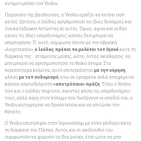
αντιμετωπίσει τον Yeshu.
Παρουσία της βασίλισσας, ο Yeshu αρχίζει να πετάει σαν
αετός. Ωστόσο, ο Ιούδας χρησιμοποιεί τις ίδιες δυνάμεις και
τον καταδιώκει πετώντας κι αυτός. Όμως, αφού και οι δύο
έχουν τις ίδιες υπερδυνάμεις, κανείς δεν μπορεί να
υπερτερήσει. Γι’ αυτό, σύμφωνα πάντα με την εβραϊκή
«λογοτεχνία»,
ο Ιούδας πρέπει να μολύνει τον Ιησού
κατά τη
διάρκεια της… ιπτάμενης μάχης, ώστε, όντας ακάθαρτος, να
μην μπορεί να χρησιμοποιήσει το θεϊκό όνομα. Στα
περισσότερα κείμενα, αυτό επιτυγχάνεται
με την ούρηση
,
αλλού
με τον σοδομισμό
, ενώ σε ορισμένα απλά αναφέρεται
κάποια απροσδιόριστη
«αποτρόπαια» πράξη
. Τόσο ο Yeshu
όσο και ο Ιούδας πέφτουν, έχοντας χάσει τις υπερδυνάμεις
τους, αλλά χάρη στον πόλεμο που διεξάγουν οι οπαδοί του, ο
Yeshu καταφέρνει να δραπετεύσει και να γλιτώσει τον
θάνατο.
Ο Yeshu επιστρέφει στην Ιερουσαλήμ με έναν γάιδαρο κατά
τη διάρκεια του Πάσχα. Αυτός και οι ακόλουθοί του
συμφωνούν να φορούν τα ίδια ρούχα, έτσι ώστε να μην