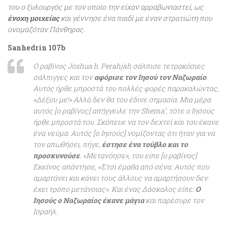
του ο ξυλουργός με τον οποίο την είχαν αρραβωνιαστεί, ως
ένοχη μοιχείας
και γέννησε ένα παιδί με έναν στρατιώτη που
ονομαζόταν Πάνθηρας.
Sanhedrin 107b
Ο ραβίνος Joshua b. Perahjah σάλπισε τετρακόσιες
σάλπιγγες και τον
αφόρισε τον Ιησού τον Ναζωραίο
.
Αυτός ήρθε μπροστά του πολλές φορές παρακαλώντας,
«Δέξου με!» Αλλά δεν θα του έδινε σημασία. Μια μέρα
αυτός [ο ραβίνος] απήγγειλε την Shema’, τότε ο Ιησούς
ήρθε μπροστά του. Σκόπευε να τον δεχτεί και του έκανε
ένα νεύμα. Αυτός [ο Ιησούς] νομίζοντας ότι ήταν για να
τον απωθήσει, πήγε,
έστησε ένα τούβλο και το
προσκυνούσε
. «Μετανόησε», του είπε [ο ραβίνος].
Εκείνος απάντησε, «Έτσι έμαθα από σένα: Αυτός που
αμαρτάνει και κάνει τους άλλους να αμαρτήσουν δεν
έχει τρόπο μετάνοιας». Και ένας Δάσκαλος είπε:
Ο
Ιησούς ο Ναζωραίος έκανε μάγια
και παρέσυρε τον
Ισραήλ.