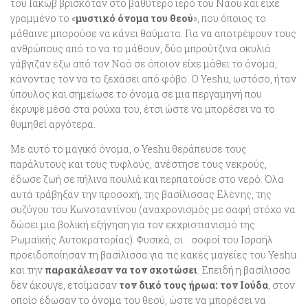
του Ιακώβ βρισκόταν στο βαθύτερο ιερό του Ναού και είχε
γραμμένο το «
μυστικό όνομα του θεού
», που όποιος το
μάθαινε μπορούσε να κάνει θαύματα. Για να αποτρέψουν τους
ανθρώπους από το να το μάθουν, δύο μπρούτζινα σκυλιά
γάβγιζαν έξω από τον Ναό σε όποιον είχε μάθει το όνομα,
κάνοντας τον να το ξεχάσει από φόβο. Ο Yeshu, ωστόσο, ήταν
ύπουλος και σημείωσε το όνομα σε μια περγαμηνή που
έκρυψε μέσα στα ρούχα του, έτσι ώστε να μπορέσει να το
θυμηθεί αργότερα.
Με αυτό το μαγικό όνομα, ο Yeshu θεράπευσε τους
παράλυτους και τους τυφλούς, ανέστησε τους νεκρούς,
έδωσε ζωή σε πήλινα πουλιά και περπατούσε στο νερό. Όλα
αυτά τράβηξαν την προσοχή, της βασίλισσας Ελένης, της
συζύγου του Κωνσταντίνου (αναχρονισμός με σαφή στόχο να
δώσει μια βολική εξήγηση για τον εκχριστιανισμό της
Ρωμαϊκής Αυτοκρατορίας). Φυσικά, οι… σοφοί του Ισραήλ
προειδοποίησαν τη βασίλισσα για τις κακές μαγείες του Yeshu
και την
παρακάλεσαν να τον σκοτώσει
. Επειδή η βασίλισσα
δεν άκουγε, ετοίμασαν
τον δικό τους ήρωα: τον Ιούδα
, στον
οποίο έδωσαν το όνομα του θεού, ώστε να μπορέσει να