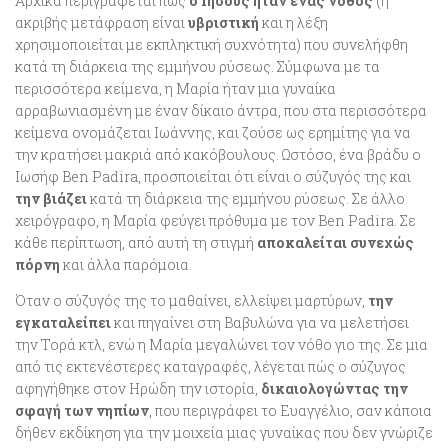
Αρχικά περιγράφεται πώς
ο Ιησούς ήταν ένας νόθος
(η
ακριβής μετάφραση είναι
υβριστική
και η λέξη
χρησιμοποιείται με εκπληκτική συχνότητα) που συνελήφθη
κατά τη διάρκεια της εμμήνου ρύσεως. Σύμφωνα με τα
περισσότερα κείμενα, η Μαρία ήταν μια γυναίκα
αρραβωνιασμένη με έναν δίκαιο άντρα, που στα περισσότερα
κείμενα ονομάζεται Ιωάννης, και ζούσε ως ερημίτης για να
την κρατήσει μακριά από κακόβουλους. Ωστόσο, ένα βράδυ ο
Ιωσήφ Ben Padira, προσποιείται ότι είναι ο σύζυγός της και
την βιάζει
κατά τη διάρκεια της εμμήνου ρύσεως. Σε άλλο
χειρόγραφο, η Μαρία φεύγει πρόθυμα
με τον Ben Padira. Σε
κάθε περίπτωση, από αυτή τη στιγμή
αποκαλείται συνεχώς
πόρνη
και άλλα παρόμοια.
Όταν ο σύζυγός της το μαθαίνει, ελλείψει μαρτύρων,
την
εγκαταλείπει
και πηγαίνει στη Βαβυλώνα για να μελετήσει
την Τορά κτλ, ενώ η Μαρία μεγαλώνει τον νόθο γιο της. Σε μια
από τις εκτενέστερες καταγραφές, λέγεται πώς ο σύζυγος
αφηγήθηκε στον Ηρώδη την ιστορία,
δικαιολογώντας την
σφαγή των νηπίων
, που περιγράφει το Ευαγγέλιο, σαν κάποια
δήθεν εκδίκηση για την μοιχεία μιας γυναίκας που δεν γνώριζε