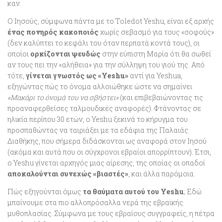
καν.
Ο Ιησούς, σύμφωνα πάντα με το Toledot Yeshu, είναι εξ αρχής
ένας πονηρός κακοποιός
χωρίς σεβασμό για τους «σοφούς»
(δεν καλύπτει το κεφάλι του όταν περπατά κοντά τους), οι
οποίοι
ορκίζονται ψευδώς
στην εύπιστη Μαρία ότι θα σωθεί
αν τους πει την «αλήθεια» για την σύλληψη του γιού της. Από
τότε,
γίνεται γνωστός ως «Yeshu»
αντί για Yeshua,
εξηγώντας πώς το όνομα αλλοιώθηκε ώστε να σημαίνει
«Μακάρι το όνομά του να σβήστει»
(και επιβεβαιώνοντας τις
προαναφερθείσες ταλμουδικές αναφορές). Φτάνοντας σε
ηλικία περίπου 30 ετών, ο Yeshu ξεκινά το κήρυγμα του
προσπαθώντας να ταιριάξει με τα εδάφια της Παλαιάς
Διαθήκης, που σήμερα διδάσκονται ως αναφορά στον Ιησού
(ακόμα και αυτά που οι σύγχρονοι εβραίοι απορρίπτουν). Έτσι,
ο Yeshu γίνεται αρχηγός μιας αίρεσης, της οποίας οι οπαδοί
αποκαλούνται συνεχώς «βιαστές»
, και άλλα παρόμοια.
Πώς εξηγούνται όμως
τα θαύματα αυτού του Yeshu
; Εδώ
μπαίνουμε στα πιο αλλοπρόσαλλα νερά της εβραϊκής
μυθοπλασίας. Σύμφωνα με τους εβραίους συγγραφείς, η πέτρα