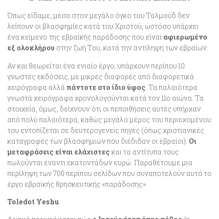
Όπως είδαμε, μέσα στον μεγάλο όγκο του Ταλμούδ δεν
λείπουν οι βλασφημίες κατά του Χριστού, ωστόσο υπάρχει
ένα κείμενο της εβραϊκής παράδοσης που είναι
αφιερωμένο
εξ ολοκλήρου
στην ζωή Του, κατά την αντίληψη των εβραίων.
Αν και θεωρείται ένα ενιαίο έργο, υπάρχουν περίπου 10
γνωστές εκδόσεις, με μικρές διαφορές από διαφορετικά
χειρόγραφα αλλά
πάντοτε στο ίδιο ύφος
. Τα παλαιότερα
γνωστά χειρόγραφα χρονολογούνται κατά τον 11ο αιώνα. Τα
στοιχεία, όμως, δείχνουν ότι οι πεποιθήσεις αυτές υπήρχαν
από πολύ παλαιότερα, καθώς μεγάλο μέρος του περιεχομένου
του εντοπίζεται σε δευτερογενείς πηγές (όπως χριστιανικές
καταγραφές των βλασφημιών που διέδιδαν οι εβραίοι).
Οι
μεταφράσεις είναι ελάχιστες
και τα αντίτυπα τους
πωλούνται έναντι εκατοντάδων ευρώ. Παραθέτουμε μια
περίληψη των 700 περίπου σελίδων που συναποτελούν αυτό το
έργο εβραϊκής θρησκευτικής «παράδοσης».
Toledot Yeshu