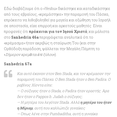
Εδώ διαβάζουμε ότι ο «Yeshu» δικάστηκε και καταδικάστηκε
από τους εβραίους, «κρεμάστηκε» την παραμονή του Πάσχα,
επρόκειτο να λιθοβοληθεί για μαγεία και εξώθηση του Ισραήλ
σε αποστασία, είχε επιρροή και αρκετούς μαθητές. Είναι
προφανές ότι
πρόκειται για τον Ιησού Χριστό
, και μάλιστα
στο
Sanhedrin 46a
περιγράφεται αναλυτικά ότι το
«κρέμασμα» ήταν ακριβώς η σταύρωση Του (και στην
Ορθόδοξη παράδοση, ψάλλεται την Μεγάλη Πέμπτη το
«
Σήμερον κρεμᾶται ἐπὶ ξύλου
»).
Sanhedrin 67a
Και αυτό έκαναν στον Ben Stada, και τον κρέμασαν την
παραμονή του Πάσχα. Ο Ben Stada ήταν ο Ben Padira. Ο
ραβίνος Χίσντα είπε:
— Ο σύζυγος ήταν ο Stada, ο Padira ήταν εραστής. Άρα
δεν ήταν ο Pappos b. Judah ο σύζυγος;
— Η μητέρα του λεγόταν Stada. Αλλά
η μητέρα του ήταν
η Μίριαμ
, αυτή που καλλώπιζε γυναίκες
— Όπως λένε στην Pumbaditha, αυτή η γυναίκα