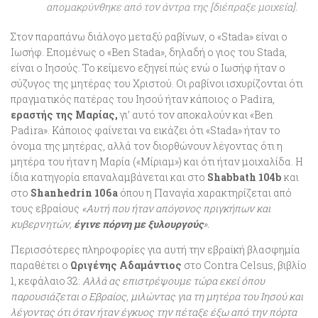
απομακρύνθηκε από τον άντρα της [διέπραξε μοιχεία].
Στον παραπάνω διάλογο μεταξύ ραβίνων, ο «Stada» είναι ο
Ιωσήφ. Επομένως ο «Ben Stada», δηλαδή ο γιος του Stada,
είναι ο Ιησούς. Το κείμενο εξηγεί πώς ενώ ο Ιωσήφ ήταν ο
σύζυγος της μητέρας του Χριστού. Οι ραβίνοι ισχυρίζονται ότι
πραγματικός πατέρας του Ιησού ήταν κάποιος ο Padira,
εραστής της Μαρίας,
γι’ αυτό τον αποκαλούν και «Ben
Padira». Κάποιος φαίνεται να εικάζει ότι «Stada» ήταν το
όνομα της μητέρας, αλλά τον διορθώνουν λέγοντας ότι η
μητέρα του ήταν η Μαρία («Μίριαμ») και ότι ήταν μοιχαλίδα. Η
ίδια κατηγορία επαναλαμβάνεται και στο
Shabbath 104b
και
στο
Shanhedrin 106a
όπου η Παναγία χαρακτηρίζεται από
τους εβραίους
«Αυτή που ήταν απόγονος πριγκήπων και
κυβερνητών,
έγινε πόρνη με ξυλουργούς
».
Περισσότερες πληροφορίες για αυτή την εβραϊκή βλασφημία
παραθέτει ο
Ωριγένης Αδαμάντιος
στο Contra Celsus, βιβλίο
1, κεφάλαιο 32:
Αλλά ας επιστρέψουμε τώρα εκεί όπου
παρουσιάζεται ο Εβραίος, μιλώντας για τη μητέρα του Ιησού και
λέγοντας ότι όταν ήταν έγκυος την πέταξε έξω από την πόρτα