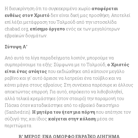
Η διευκρίνηση ότι το συγκεκριμένο χωρίο
αναφέρεται
ευθέως στον Χριστό
δεν είναι δική μας προσθήκη. Αποτελεί
επί λέξει μετάφραση του Ταλμούδ από την ιστοσελίδα
chabad.org,
επίσημο όργανο
ενός εκ των μεγαλύτερων
εβραϊκών δογμάτων.
Σύνοψη Α’
Από αυτά τα λίγα παραδείγματα λοιπόν, μπορούμε να
συμπεράνουμε τα εξής: Σύμφωνα με το Ταλμούδ,
ο Χριστός
είναι ένας ανόητος
που εκδιώχθηκε από κάποιον μεγάλο
ραβίνο και γι’ αυτό άρχισε να λατρεύει ένα τούβλο και να
κάνει μάγια στους εβραίους. Στη συνέχεια παρέσυρε κι άλλους
αποκτώντας επιρροή. Για αυτό, επρόκειτο να λιθοβοληθεί,
αλλά τελικά κρεμάστηκε (στον σταυρό) την παραμονή του
Πάσχα όταν καταδικάστηκε από το εβραϊκό δικαστήριο
(Sanhedrin).
Η μητέρα του ήταν μια πόρνη
που απάτησε τον
σύζυγό της, και ίδιος
καίγεται
στην κόλαση
μέσα σε
περιττώματα.
Β’ ΜΕΡΟΣ: ΕΝΑ ΟΜΟΡΦΟ ΕΒΡΑΪΚΟ ΔΙΗΓΗΜΑ