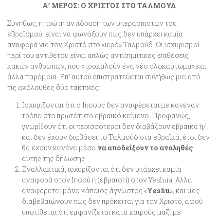
Α’ ΜΕΡΟΣ: Ο ΧΡΙΣΤΟΣ ΣΤΟ ΤΑΛΜΟΥΔ
Συνήθως, η πρώτη αντίδραση των υπερασπιστών του
εβραϊσμού, είναι να φωνάξουν πως δεν υπάρχει καμία
αναφορά για τον Χριστό στο «ιερό» Ταλμούδ. Οι ισχυρισμοί
περί του αντιθέτου είναι απλώς αντισημιτικές επιθέσεις
κακών ανθρώπων, που «προκαλούν ένα νέο ολοκαύτωμα» και
άλλα παρόμοια. Επ’ αυτού επιστρατεύεται συνήθως μια από
τις ακόλουθες δύο τακτικές:
Ισχυρίζονται ότι ο Ιησούς δεν αναφέρεται με κανέναν
τρόπο στο πρωτότυπο εβραϊκό κείμενο. Προφανώς,
γνωρίζουν ότι οι περισσότεροι δεν διαβάζουν εβραϊκά ή/
και δεν έχουν διαβάσει το Ταλμούδ στα εβραϊκά, έτσι δεν
θα έχουν κανένα μέσο
να αποδείξουν το αναληθές
αυτής της δήλωσης.
Εναλλακτικά, ισχυρίζονται ότι δεν υπάρχει καμία
αναφορά στον Ιησού ή (εβραϊστί) στον Yeshua. Αλλά
αναφέρεται μόνο κάποιος άγνωστος «
Yeshu
», και μας
διαβεβαιώνουν πως δεν πρόκειται για τον Χριστό, αφού
υποτίθεται ότι εμφανίζεται κατά καιρούς μαζί με