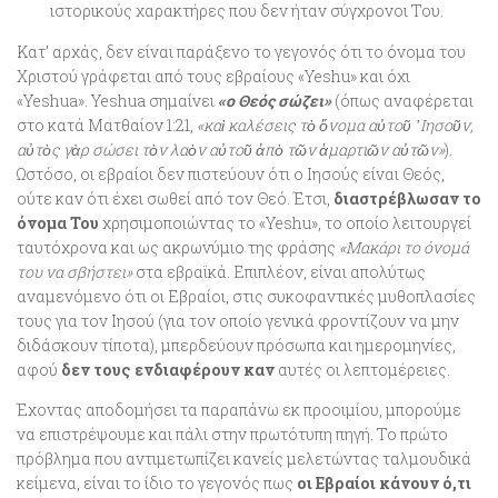
ιστορικούς χαρακτήρες που δεν ήταν σύγχρονοι Του.
Κατ’ αρχάς, δεν είναι παράξενο το γεγονός ότι το όνομα του
Χριστού γράφεται από τους εβραίους «Yeshu» και όχι
«Yeshua». Yeshua σημαίνει
«ο Θεός σώζει»
(όπως αναφέρεται
στο κατά Ματθαίον 1:21,
«καὶ καλέσεις τὸ ὄνομα αὐτοῦ ᾽Ιησοῦν,
αὐτὸς γὰρ σώσει τὸν λαὸν αὐτοῦ ἀπὸ τῶν ἁμαρτιῶν αὐτῶν»
).
Ωστόσο, οι εβραίοι δεν πιστεύουν ότι ο Ιησούς είναι Θεός,
ούτε καν ότι έχει σωθεί από τον Θεό. Έτσι,
διαστρέβλωσαν το
όνομα Του
χρησιμοποιώντας το «Yeshu», το οποίο λειτουργεί
ταυτόχρονα και ως ακρωνύμιο της φράσης
«Μακάρι το όνομά
του να σβήστει»
στα εβραϊκά. Επιπλέον, είναι απολύτως
αναμενόμενο ότι οι Εβραίοι, στις συκοφαντικές μυθοπλασίες
τους για τον Ιησού (για τον οποίο γενικά φροντίζουν να μην
διδάσκουν τίποτα), μπερδεύουν πρόσωπα και ημερομηνίες,
αφού
δεν τους ενδιαφέρουν καν
αυτές οι λεπτομέρειες.
Έχοντας αποδομήσει τα παραπάνω εκ προοιμίου, μπορούμε
να επιστρέψουμε και πάλι στην πρωτότυπη πηγή. Το πρώτο
πρόβλημα που αντιμετωπίζει κανείς μελετώντας ταλμουδικά
κείμενα, είναι το ίδιο το γεγονός πως
οι Εβραίοι κάνουν ό,τι