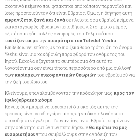
σκοτεινό κείμενο που φτιάχτηκε από κάποιον παρανοϊκό και
ίσως προσποιούνταν ότι είναι Εβραίος. Όμως, η διήγηση αυτή
εμφανίζεται ξανά και ξανά
σε πλείστα όσα εβραϊκά κείμενα
και καταγραφές εβραϊκών πεποιθήσεων. Στο πρώτο μέρος,
εξετάσαμε ήδη πολλές αναφορές του Ταλμούδ που
ταυτίζονται με την αισχρότητα του Toledot Yeshu
.
Επιβεβαιώνει επίσης, με το πιο ξεκάθαρο τρόπο, ότι το όνομα
Yeshu είναι μια κακόβουλη παραφθορά του ονόματος του
Ιησού. Εύκολα εξάγεται το συμπέρασμα ότι αυτό το…
λογοτέχνημα δεν είναι τίποτα περισσότερο από μια συλλογή
των κυρίαρχων συκοφαντικών θεωριών
του εβραϊσμού για
την ζωή του Χριστού.
Κλείνουμε, επαναλαμβάνοντας την πρόσκληση μας
προς τον
(φιλο)εβραϊκό κόσμο
:
Κανείς δεν μπορεί να ισχυριστεί ότι σκοπός αυτής της
έρευνας είναι να «διεγείρει μίσος» ή να δικαιολογήσει το
οποιοδήποτε έγκλημα. Τουναντίον, αν οι Εβραίοι επιμένουν
στην ορθότητα αυτών των πεποιθήσεων
θα πρέπει να μας
ευχαριστήσουν
που συμβάλλουμε στην ανάδειξη του