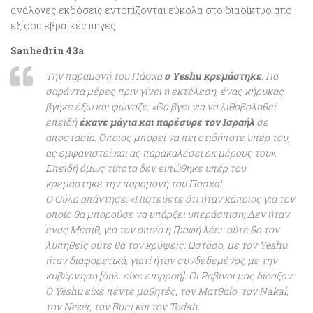
ανάλογες εκδόσεις εντοπίζονται εύκολα στο διαδίκτυο από
εξίσου εβραϊκές πηγές.
Sanhedrin 43a
Την παραμονή του Πάσχα
ο Yeshu κρεμάστηκε
. Για
σαράντα μέρες πριν γίνει η εκτέλεση, ένας κήρυκας
βγήκε έξω και φώναζε: «Θα βγει για να λιθοβοληθεί
επειδή
έκανε μάγια και παρέσυρε τον Ισραήλ
σε
αποστασία. Όποιος μπορεί να πει οτιδήποτε υπέρ του,
ας εμφανιστεί και ας παρακαλέσει εκ μέρους του».
Επειδή όμως τίποτα δεν ειπώθηκε υπέρ του
κρεμάστηκε την παραμονή του Πάσχα!
Ο Ούλα απάντησε: «Πιστεύετε ότι ήταν κάποιος για τον
οποίο θα μπορούσε να υπάρξει υπεράσπιση; Δεν ήταν
ένας Μεσίθ, για τον οποίο η Γραφή λέει: ούτε θα τον
λυπηθείς ούτε θα τον κρύψεις; Ωστόσο, με τον Yeshu
ήταν διαφορετικά, γιατί ήταν συνδεδεμένος με την
κυβέρνηση [δηλ. είχε επιρροή]. Οι Ραβίνοι μας δίδαξαν:
Ο Yeshu είχε πέντε μαθητές, τον Ματθαίο, τον Nakai,
τον Nezer, τον Buni και τον Todah.