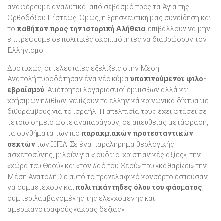
αναφέρουμε αναλυτικά, από σεβασμό προς τα Άγια της
Ορθοδόξου Πίστεως. Όμως, η θρησκευτική μας συνείδηση και
το
καθήκον προς την ιστορική Αλήθεια
, επιβάλλουν να μην
επιτρέψουμε σε πολιτικές σκοπιμότητες να διαβρώσουν τον
Ελληνισμό.
Δυστυχώς, οι τελευταίες εξελίξεις στην Μέση
Ανατολή πυροδότησαν ένα νέο κύμα
υποκινούμενου φιλο-
εβραϊσμού
. Αμέτρητοι λογαριασμοί έμμισθων αλλά και
χρήσιμων ηλιθίων, γεμίζουν τα ελληνικά κοινωνικά δίκτυα με
διθυράμβους για το Ισραήλ. Η απελπισία τους έχει φτάσει σε
τέτοιο σημείο ώστε αναπαράγουν, σε απευθείας μετάφραση,
τα συνθήματα των πιο
παρακμιακών προτεσταντικών
σεκτών
των ΗΠΑ. Σε ένα παραλήρημα θεολογικής
ασχετοσύνης, μιλούν για «ιουδαιο-χριστιανικές αξίες», την
«χώρα του Θεού» και «τον λαό του Θεού» που «καθαρίζει» την
Μέση Ανατολή. Σε αυτό το τραγελαφικό κονσέρτο έσπευσαν
να συμμετέχουν και
πολιτικάντηδες όλου του φάσματος
,
συμπεριλαμβανομένης της ελεγχόμενης και
αμερικανοτραφούς «άκρας δεξιάς».