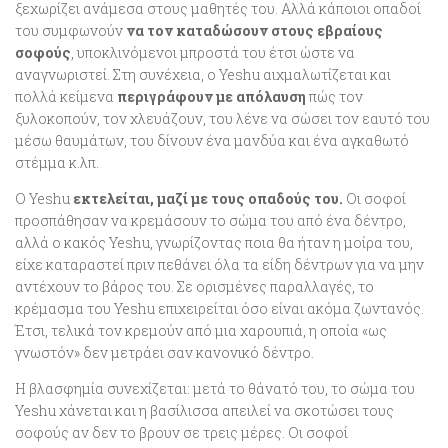
ξεχωρίζει ανάμεσα στους μαθητές του. Αλλά κάποιοι οπαδοί
του συμφωνούν
να τον καταδώσουν στους εβραίους
σοφούς
, υποκλινόμενοι μπροστά του έτσι ώστε να
αναγνωριστεί. Στη συνέχεια, ο Yeshu αιχμαλωτίζεται και
πολλά κείμενα
περιγράφουν με απόλαυση
πώς τον
ξυλοκοπούν, τον χλευάζουν, του λένε να σώσει τον εαυτό του
μέσω θαυμάτων, του δίνουν ένα μανδύα και ένα αγκαθωτό
στέμμα κ.λπ.
Ο Yeshu
εκτελείται, μαζί με τους οπαδούς του.
Οι σοφοί
προσπάθησαν να κρεμάσουν το σώμα του από ένα δέντρο,
αλλά ο κακός Yeshu, γνωρίζοντας ποια θα ήταν η μοίρα του,
είχε καταραστεί πριν πεθάνει όλα τα είδη δέντρων για να μην
αντέχουν το βάρος του. Σε ορισμένες παραλλαγές, το
κρέμασμα του Yeshu επιχειρείται όσο είναι ακόμα ζωντανός.
Έτσι, τελικά τον κρεμούν από μια χαρουπιά, η οποία «ως
γνωστόν» δεν μετράει σαν κανονικό δέντρο.
Η βλασφημία συνεχίζεται: μετά το θάνατό του, το σώμα του
Yeshu χάνεται και η βασίλισσα απειλεί να σκοτώσει τους
σοφούς αν δεν το βρουν σε τρεις μέρες. Οι σοφοί