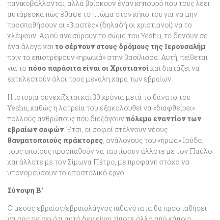
πανικοβάλλονται, αλλά βρίσκουν έναν κηπουρό που τους λέει
αυτάρεσκα πώς έθαψε το πτώμα στον κήπο του για να μην
προσπαθήσουν οι «βιαστές» (δηλαδή οι χριστιανοί) να το
κλέψουν. Αφού ανασύρουν το σώμα του Yeshu, το δένουν σε
ένα άλογο και
το σέρνουν στους δρόμους της Ιερουσαλήμ
,
πριν το επιστρέψουν «ηρωικά» στην βασίλισσα. Αυτή, πείθεται
για το
πόσο παράσιτα είναι οι Χριστιανοί
και διατάζει να
εκτελεστούν όλοι προς μεγάλη χαρά των εβραίων.
Η ιστορία συνεχίζεται και 30 χρόνια μετά το θάνατο του
Yeshu, καθώς η λατρεία του εξακολουθεί να «διαφθείρει»
πολλούς ανθρώπους που διεξάγουν
πόλεμο εναντίον των
εβραίων σοφών
. Έτσι, οι σοφοί στέλνουν νέους
θαυματοποιούς πράκτορες
, ανάλογους του «ήρωα» Ιούδα,
τους οποίους προσπαθούν να ταυτίσουν άλλοτε με τον Παύλο
και άλλοτε με τον Σίμωνα Πέτρο, με προφανή στόχο να
υπονομεύσουν το αποστολικό έργο.
Σύνοψη Β’
Ο μέσος εβραίος/εβραιολάγνος πιθανότατα θα προσπαθήσει
να σας πείσει ότι αυτό δεν είναι τίποτε άλλο από κάποιο