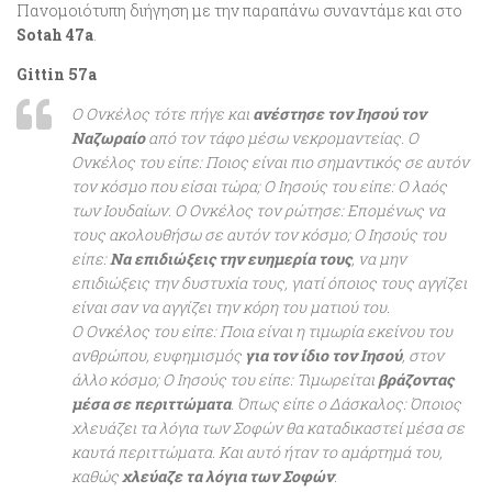
Πανομοιότυπη διήγηση με την παραπάνω συναντάμε και στο
Sotah 47a
.
Gittin 57a
Ο Ονκέλος τότε πήγε και
ανέστησε τον Ιησού τον
Ναζωραίο
από τον τάφο μέσω νεκρομαντείας. Ο
Ονκέλος του είπε: Ποιος είναι πιο σημαντικός σε αυτόν
τον κόσμο που είσαι τώρα; Ο Ιησούς του είπε: Ο λαός
των Ιουδαίων. Ο Ονκέλος τον ρώτησε: Επομένως να
τους ακολουθήσω σε αυτόν τον κόσμο; Ο Ιησούς του
είπε:
Να επιδιώξεις την ευημερία τους
, να μην
επιδιώξεις την δυστυχία τους, γιατί όποιος τους αγγίζει
είναι σαν να αγγίζει την κόρη του ματιού του.
Ο Ονκέλος του είπε: Ποια είναι η τιμωρία εκείνου του
ανθρώπου, ευφημισμός
για τον ίδιο τον Ιησού
, στον
άλλο κόσμο; Ο Ιησούς του είπε: Τιμωρείται
βράζοντας
μέσα σε περιττώματα
. Όπως είπε ο Δάσκαλος: Όποιος
χλευάζει τα λόγια των Σοφών θα καταδικαστεί μέσα σε
καυτά περιττώματα. Και αυτό ήταν το αμάρτημά του,
καθώς
χλεύαζε τα λόγια των Σοφών
.