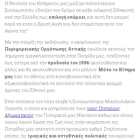
Η Νεολαία του Κινήματος μας μαζί με παλαιότερους
Συναγωνιστές έδειξαν τον δρόμο σε κάθε ειλικρινή Εθνικιστή
ανά την Ελλάδα πως
επιλογή υπάρχει
, και αυτή δεν μπορεί
παρά να είναι η Χρυσή Αυγή που δεν σταμάτησε ποτέ τον
Αγώνα της!
Με την έναρξη της εκδήλωσης, ο εκπρόσωπος της
Περιφερειακής Οργάνωσης Αττικής
σχολίασε εκτενώς την
σημερινή τραγική κατάσταση στην Πατρίδα μας, τονίζοντας
πως ύστερα από την
προδοσία του 1996
ακολούθησαν και
άλλες και θα ακολουθήσουν και στο μέλλον.
Μόνο το Κίνημα
μας
έχει το σθένος είτε κοινοβουλευτικά είτε
εξωκοινοβουλευτικά να αποτελεί την τελευταία γραμμή
άμυνας του Έθνους μας.
Στην συνέχεια τον λόγο έλαβε η Συναγωνίστρια Μιχαλολιάκου
Ουρανία, η οποία και μνημόνευσε τους
τρεις Γενναίους
Αξιωματικούς
του Πολεμικού μας Ναυτικού καθώς και όλους
όσους έχουν δώσει την ζωή τους στην υπεράσπιση της
Πατρίδας μας απέναντι στον προαιώνιο εχθρό. Στηλίτευσε
επίσης, τις
τραγικές και αντεθνικές πολιτικές
του κράτους