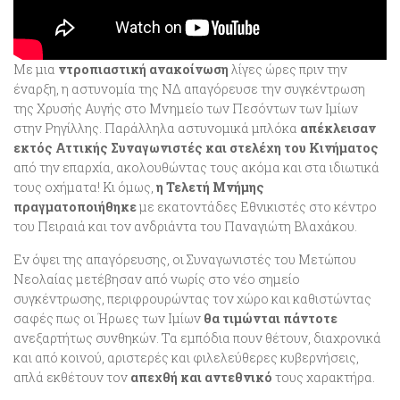
Με μια
ντροπιαστική ανακοίνωση
λίγες ώρες πριν την
έναρξη, η αστυνομία της ΝΔ απαγόρευσε την συγκέντρωση
της Χρυσής Αυγής στο Μνημείο των Πεσόντων των Ιμίων
στην Ρηγίλλης. Παράλληλα αστυνομικά μπλόκα
απέκλεισαν
εκτός Αττικής Συναγωνιστές και στελέχη του Κινήματος
από την επαρχία, ακολουθώντας τους ακόμα και στα ιδιωτικά
τους οχήματα! Κι όμως,
η Τελετή Μνήμης
πραγματοποιήθηκε
με εκατοντάδες Εθνικιστές στο κέντρο
του Πειραιά και τον ανδριάντα του Παναγιώτη Βλαχάκου.
Εν όψει της απαγόρευσης, οι Συναγωνιστές του Μετώπου
Νεολαίας μετέβησαν από νωρίς στο νέο σημείο
συγκέντρωσης, περιφρουρώντας τον χώρο και καθιστώντας
σαφές πως οι Ήρωες των Ιμίων
θα τιμώνται πάντοτε
ανεξαρτήτως συνθηκών. Τα εμπόδια πουν θέτουν, διαχρονικά
και από κοινού, αριστερές και φιλελεύθερες κυβερνήσεις,
απλά εκθέτουν τον
απεχθή και αντεθνικό
τους χαρακτήρα.