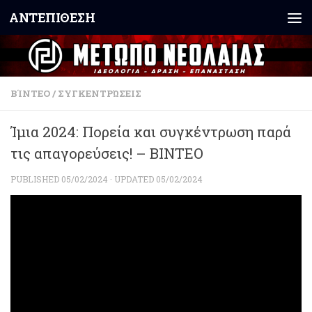
ΑΝΤΕΠΙΘΕΣΗ
Skip to content
ΒΊΝΤΕΟ
/
ΣΥΓΚΕΝΤΡΏΣΕΙΣ
Ίμια 2024: Πορεία και συγκέντρωση παρά
τις απαγορεύσεις! – ΒΙΝΤΕΟ
PUBLISHED
05/02/2024
· UPDATED
05/02/2024