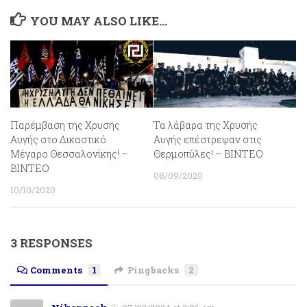
YOU MAY ALSO LIKE...
Παρέμβαση της Χρυσής
Τα λάβαρα της Χρυσής
Αυγής στο Δικαστικό
Αυγής επέστρεψαν στις
Μέγαρο Θεσσαλονίκης! –
Θερμοπύλες! – ΒΙΝΤΕΟ
BINTEO
08/09/2020
10/10/2020
3 RESPONSES
Comments
1
Pingbacks
2