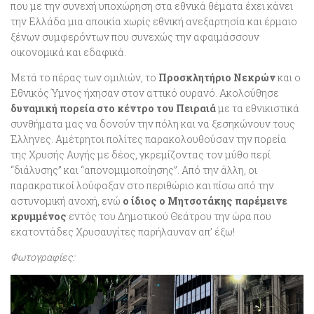
που με την συνεχή υποχώρηση στα εθνικά θέματα έχει κάνει
την Ελλάδα μια αποικία χωρίς εθνική ανεξαρτησία και έρμαιο
ξένων συμφερόντων που συνεχώς την αφαιμάσσουν
οικονομικά και εδαφικά.
Μετά το πέρας των ομιλιών, το
Προσκλητήριο Νεκρών
και ο
Εθνικός Ύμνος ήχησαν στον αττικό ουρανό. Ακολούθησε
δυναμική πορεία στο κέντρο του Πειραιά
με τα εθνικιστικά
συνθήματα μας να δονούν την πόλη και να ξεσηκώνουν τους
Έλληνες. Αμέτρητοι πολίτες παρακολουθούσαν την πορεία
της Χρυσής Αυγής με δέος, γκρεμίζοντας τον μύθο περί
“διάλυσης” και “απονομιμοποίησης”. Από την άλλη, οι
παρακρατικοί λούφαξαν στο περιθώριο και πίσω από την
αστυνομική ανοχή, ενώ
ο ίδιος ο Μητσοτάκης παρέμεινε
κρυμμένος
εντός του Δημοτικού Θεάτρου την ώρα που
εκατοντάδες Χρυσαυγίτες παρήλαυναν απ’ έξω!
Φωτογραφίες: