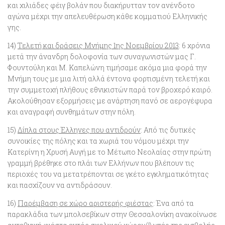
και χιλιάδες φέιγ βολάν που διακήρυτταν τον ανένδοτο
αγώνα μέχρι την απελευθέρωση κάθε κομματιού Ελληνικής
γης.
14)
Τελετή και δράσεις Μνήμης 1ης Νοεμβρίου 2013
: 6 χρόνια
μετά την άνανδρη δολοφονία των συναγωνιστών μας Γ.
Φουντούλη και Μ. Καπελώνη τιμήσαμε ακόμα μια φορά την
Μνήμη τους με μια λιτή αλλά έντονα φορτισμένη τελετή και
την συμμετοχή πλήθους εθνικιστών παρά τον βροχερό καιρό.
Ακολούθησαν εξορμήσεις με ανάρτηση πανό σε αερογέφυρα
και αναγραφή συνθημάτων στην πόλη.
15)
Δίπλα στους Έλληνες που αντιδρούν
: Από τις δυτικές
συνοικίες της πόλης και τα χωριά του νόμου μέχρι την
Κατερίνη η Χρυσή Αυγή με το Μέτωπο Νεολαίας στην πρώτη
γραμμή βρέθηκε στο πλάι των Ελλήνων που βλέπουν τις
περιοχές του να μετατρέπονται σε γκέτο εγκληματικότητας
και πασχίζουν να αντιδράσουν.
16)
Παρέμβαση σε χώρο αριστερής φιέστας
: Ένα από τα
παρακλάδια των μπολσεβίκων στην Θεσσαλονίκη ανακοίνωσε