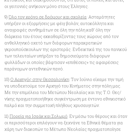
οι γειτονιές ανήκουν μόνο στους Έλληνες.
9)
Όλο τον χρόνο σε δρόμους και σχολεία
: Ασταμάτητες
υπήρξαν οι εξορμήσεις με φέιγ βολάν, αυτοκόλλητα και
αναγραφές συνθημάτων σε όλη την πόλη καθ’ όλη την
διάρκεια του έτους εκκαθαρίζοντας τους χώρους από τον
ανθελληνικό οχετό των διάφορων παρακρατικών
γκρουπούσκουλων της αριστεράς. Ενδεικτικά της του πανικού
των τελευταίων υπήρξαν τα δημοσιεύματα διάφορων
φυλλάδων οι οποίες βάφτισαν «επιθέσεις» τις αφαιρέσεις
παράνομων αντεθνικών πανό.
10)
Ο Αρχηγός στην Θεσσαλονίκη
: Τον Ιούνιο είχαμε την τιμή
να υποδεχτούμε τον Αρχηγό του Κινήματος στην πόλη μας.
Με την επιμέλεια του Μετώπου Νεολαίας και της Τ.Ο. Θες/
νίκης πραγματοποιήθηκε συγκέντρωση με έντονο εθνικιστικό
παλμό και την συμμετοχή πλήθους χρυσαυγιτών.
11)
Πορεία για Ισαάκ και Σολωμό
: Εν μέσω του θέρους και όταν
οι περισσότεροι επιλέγουν να ξεχνάνε τα Εθνικά θέματα για
χάρη των διακοπών το Μέτωπο Νεολαίας πραγματοποίησε