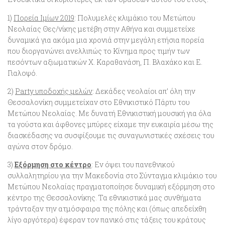
1)
Πορεία Ιμίων 2019
: Πολυμελές κλιμάκιο του Μετώπου
Νεολαίας Θες/νίκης μετέβη στην Αθήνα και συμμετείχε
δυναμικά για ακόμα μια χρονιά στην μεγάλη ετήσια πορεία
που διοργανώνει ανελλιπώς το Κίνημα προς τιμήν των
πεσόντων αξιωματικών Χ. Καραθανάση, Π. Βλαχάκο και Ε.
Γιαλοψό.
2)
Party υποδοχής μελών
: Δεκάδες νεολαίοι απ’ όλη την
Θεσσαλονίκη συμμετείχαν στο Εθνικιστικό Πάρτυ του
Μετώπου Νεολαίας. Με δυνατή Εθνικιστική μουσική για όλα
τα γούστα και άφθονες μπύρες είχαμε την ευκαιρία μέσω της
διασκέδασης να συσφίξουμε τις συναγωνιστικές σχέσεις του
αγώνα στον δρόμο.
3)
Εξόρμηση στο κέντρο
: Εν όψει του πανεθνικού
συλλαλητηρίου για την Μακεδονία στο Σύνταγμα κλιμάκιο του
Μετώπου Νεολαίας πραγματοποίησε δυναμική εξόρμηση στο
κέντρο της Θεσσαλονίκης. Τα εθνικιστικά μας συνθήματα
τράνταξαν την ατμόσφαιρα της πόλης και (όπως απεδείχθη
λίγο αργότερα) έφεραν τον πανικό στις τάξεις του κράτους