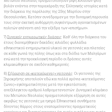
Μετώπου Νεολαίας πραγματοποίησαν ρίψη χιλιάδων φέιγ
βολάν ενάντια στην παραχάραξη της Ελληνικής ιστορίας κατά
την διάρκεια της παρέλασης της 25ης Μαρτίου στην
Θεσσαλονίκη. Κατόπιν συνέδραμαν με την δυναμική παρουσία
τους στην σχετική αυθόρμητη συγκέντρωση αγανακτισμένων
πολιτών απέναντι από την εξέδρα των «επισήμων».
7)
Συνεχείς ενημερωτικές δράσεις
: Καθ’ όλη την διάρκεια του
έτους διανεμήθηκαν δεκάδες χιλιάδες φυλλάδια
εθνικιστικού ενημερωτικού υλικού σε γειτονιές και πλατείες
σε κάθε γωνιά της πόλης όπως και στα διόδια των Μαλγάρων
ενώ κατά την προεκλογική περίοδο οι δράσεις αυτές
κλιμακώθηκαν σε σχεδόν καθημερινές.
8)
Εξόρμηση σε «κατεχόμενες» γειτονιές
: Οι γειτονιές της
Ξηροκρήνης αποτελούν εδώ και πολλά χρόνια «κατεχόμενες
ζώνες» εγκληματικότητας μετά την εγκατάσταση
ανεξέλεγκτου αριθμού λαθρομεταναστών. Δυναμικό κλιμάκιο
του Μετώπου Νεολαίας πραγματοποίησε εξόρμηση σε αυτές
ακριβώς τις γειτονιές με ηχηρά Εθνικιστικά συνθήματα
δίνοντας θάρρος στους εναπομείναντες πραγματικούς
κατοίκους και διακηρύσσοντας ότι αυτές οι πόλεις και αυτές