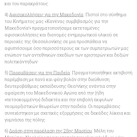
και του παρακράτους.
4)
Αφισοκολλήσεις για την Μακεδονία
: Πιστοί στο σύνθημα
του Κινήματος μας «Κανένας συμβιβασμός για την
Μακεδονία!» πραγματοποιήσαμε εκτεταμένες
αφισοκολλήσεις και διανομές ενημερωτικού υλικού σε
περιοχές της Θεσσαλονίκης σε μια προσπάθεια να
αφυπνίσουμε όσο περισσότερους εκ των συμπατριωτών μας
ενώπιον των αντεθνικών σχεδίων των αριστερών και δεξιών
πολιτικάντηδων.
5)
Παρεμβάσεις για την Παιδεία
: Πραγματοποιήθηκε ακτιβιστή
παρέμβαση με πανό και φέιγ βολάν στην διεύθυνση
δευτεροβάθμιας εκπαίδευσης Θεσ/νίκης ενάντια στην
αφαίρεση του Μακεδονικού Αγώνα από την (ήδη
«πετσοκομμένη») διδακτέα και την επιβολή έκφυλων
νεομαρξιστικών θεωρείων στην παιδεία. Οι παρεμβάσεις
συνεχίστηκαν με σχετικές εξορμήσεις σε δεκάδες λύκεια και
γυμνάσια της πόλης.
6)
Δράση στην παρέλαση της 25ης Μαρτίου
: Μέλη του