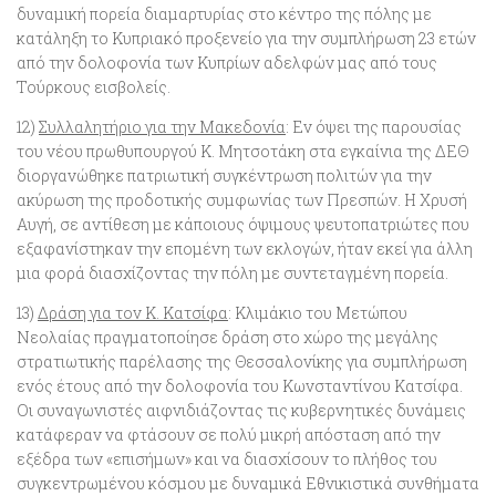
δυναμική πορεία διαμαρτυρίας στο κέντρο της πόλης με
κατάληξη το Κυπριακό προξενείο για την συμπλήρωση 23 ετών
από την δολοφονία των Κυπρίων αδελφών μας από τους
Τούρκους εισβολείς.
12)
Συλλαλητήριο για την Μακεδονία
: Εν όψει της παρουσίας
του νέου πρωθυπουργού Κ. Μητσοτάκη στα εγκαίνια της ΔΕΘ
διοργανώθηκε πατριωτική συγκέντρωση πολιτών για την
ακύρωση της προδοτικής συμφωνίας των Πρεσπών. Η Χρυσή
Αυγή, σε αντίθεση με κάποιους όψιμους ψευτοπατριώτες που
εξαφανίστηκαν την επομένη των εκλογών, ήταν εκεί για άλλη
μια φορά διασχίζοντας την πόλη με συντεταγμένη πορεία.
13)
Δράση για τον Κ. Κατσίφα
: Κλιμάκιο του Μετώπου
Νεολαίας πραγματοποίησε δράση στο χώρο της μεγάλης
στρατιωτικής παρέλασης της Θεσσαλονίκης για συμπλήρωση
ενός έτους από την δολοφονία του Κωνσταντίνου Κατσίφα.
Οι συναγωνιστές αιφνιδιάζοντας τις κυβερνητικές δυνάμεις
κατάφεραν να φτάσουν σε πολύ μικρή απόσταση από την
εξέδρα των «επισήμων» και να διασχίσουν το πλήθος του
συγκεντρωμένου κόσμου με δυναμικά Εθνικιστικά συνθήματα