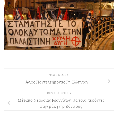
NEXT STORY
Άγιος Παντελεήμονας Γη Ελληνική!
PREVIOUS STORY
Μέτωπο Νεολαίας Ιωαννίνων: Για τους πεσόντες
στην μάχη της Κόνιτσας