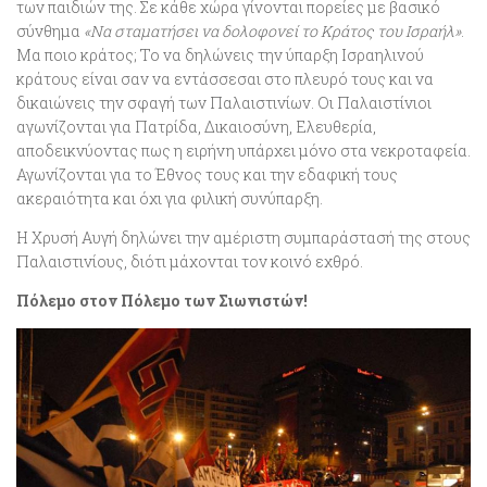
των παιδιών της. Σε κάθε χώρα γίνονται πορείες με βασικό
σύνθημα
«Να σταματήσει να δολοφονεί το Κράτος του Ισραήλ»
.
Μα ποιο κράτος; Το να δηλώνεις την ύπαρξη Ισραηλινού
κράτους είναι σαν να εντάσσεσαι στο πλευρό τους και να
δικαιώνεις την σφαγή των Παλαιστινίων. Οι Παλαιστίνιοι
αγωνίζονται για Πατρίδα, Δικαιοσύνη, Ελευθερία,
αποδεικνύοντας πως η ειρήνη υπάρχει μόνο στα νεκροταφεία.
Αγωνίζονται για το Έθνος τους και την εδαφική τους
ακεραιότητα και όχι για φιλική συνύπαρξη.
Η Χρυσή Αυγή δηλώνει την αμέριστη συμπαράστασή της στους
Παλαιστινίους, διότι μάχονται τον κοινό εχθρό.
Πόλεμο στον Πόλεμο των Σιωνιστών!