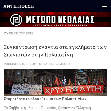
ΑΝΤΕΠΙΘΕΣΗ
Skip to content
ΣΥΓΚΕΝΤΡΏΣΕΙΣ
Συγκέντρωση ενάντια στα εγκλήματα των
Σιωνιστών στην Παλαιστίνη
PUBLISHED
11/01/2009
· UPDATED
09/03/2025
Σταματήστε το ολοκαύτωμα των Παλαιστινίων
To Σάββατο η πλατεία Ομονοίας ξαναέγινε Ελληνική,