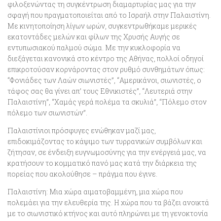
φιλοξενώντας τη συγκέντρωση διαμαρτυρίας μας για την
σφαγή που πραγματοποιείται από το Ισραήλ στην Παλαιστίνη.
Με κινητοποίηση λίγων ωρών, συγκεντρωθήκαμε μερικές
εκατοντάδες μελών και φίλων της Χρυσής Αυγής σε
εντυπωσιακού παλμού σώμα. Με την κυκλοφορία να
διεξάγεται κανονικά στο κέντρο της Αθήνας, πολλοί οδηγοί
επικροτούσαν κορνάροντας στον ρυθμό συνθημάτων όπως:
“Φονιάδες των Λαών σιωνιστές”, “Αμερικάνοι, σιωνιστές, ο
τάφος σας θα γίνει απ’ τους Εθνικιστές”, “Λευτεριά στην
Παλαιστίνη”, “Χαμάς γερά πολέμα τα σκυλιά”, “Πόλεμο στον
πόλεμο των σιωνιστών”.
Παλαιστίνιοι πρόσφυγες ενώθηκαν μαζί μας,
επιδοκιμάζοντας το κάψιμο των τυρρανικών συμβόλων και
ζήτησαν, σε ένδειξη ευγνωμοσύνης για την ενέργειά μας, να
κρατήσουν το κομματικό πανό μας κατά την διάρκεια της
πορείας που ακολούθησε – πράγμα που έγινε.
Παλαιστίνη: Μια χώρα αιματοβαμμένη, μια χώρα που
πολεμάει για την ελευθερία της. Η χώρα που τα βάζει ανοικτά
με το σιωνιστικό κτήνος και αυτό πληρώνει με τη γενοκτονία