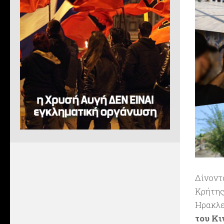
Δίνοντ
Κρήτης
Ηρακλε
του Κι