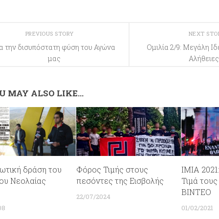
PREVIOUS STORY
NEXT ST
ια την δισυπόστατη φύση του Αγώνα
Ομιλία 2/9: Μεγάλη Ι
μας
Αλήθειες
U MAY ALSO LIKE...
ωτική δράση του
Φόρος Τιμής στους
ΙΜΙΑ 2021
υ Νεολαίας
πεσόντες της Εισβολής
Τιμά του
ΒΙΝΤΕΟ
22/07/2024
08
01/02/2021