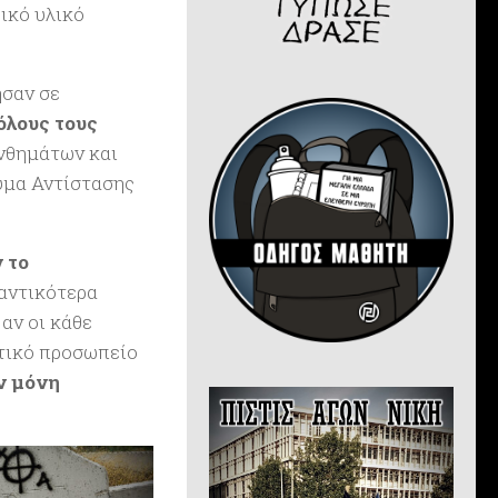
ικό υλικό
σαν σε
όλους τους
νθημάτων και
υμα Αντίστασης
 το
αντικότερα
αν οι κάθε
τικό προσωπείο
ν μόνη