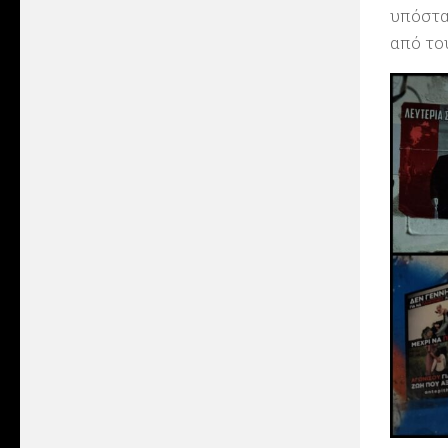
υπόστα
από το