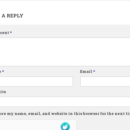
 A REPLY
ment
*
e
*
Email
*
ite
ave my name, email, and website in this browser for the next 