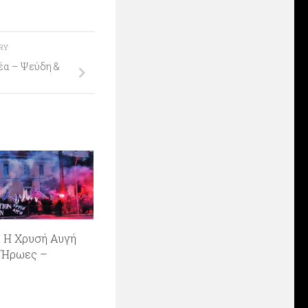
ORY
δέα – Ψεύδη &
: Η Χρυσή Αυγή
ς Ήρωες –