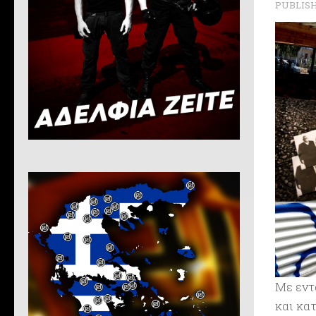
PUBLIS
Με εντ
και κα