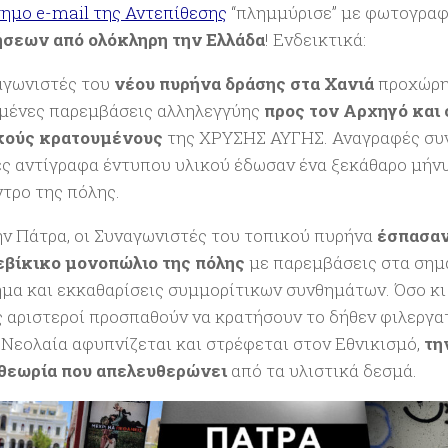
ημο e-mail της Αντεπίθεσης
“πλημμύρισε” με φωτογραφ
σεων από ολόκληρη την Ελλάδα
! Ενδεικτικά:
αγωνιστές του
νέου πυρήνα δράσης στα Χανιά
προχώρη
μένες παρεμβάσεις αλληλεγγύης
προς τον Αρχηγό και 
ικούς κρατουμένους
της ΧΡΥΣΗΣ ΑΥΓΗΣ. Αναγραφές συ
ες αντίγραφα έντυπου υλικού έδωσαν ένα ξεκάθαρο μήν
ντρο της πόλης.
ην Πάτρα, οι Συναγωνιστές του τοπικού πυρήνα
έσπασαν
βίκικο μονοπώλιο της πόλης
με παρεμβάσεις στα σημ
μα και εκκαθαρίσεις συμμορίτικων συνθημάτων. Όσο κι 
 αριστεροί προσπαθούν να κρατήσουν το δήθεν φιλεργα
η Νεολαία αφυπνίζεται και στρέφεται στον Εθνικισμό,
τη
θεωρία που απελευθερώνει
από τα υλιστικά δεσμά.