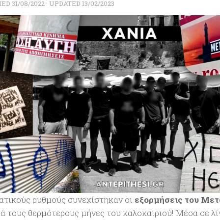
HED
31/08/2022
· UPDATED
13/02/2023
ατικούς ρυθμούς συνεχίστηκαν οι
εξορμήσεις του Με
τά τους θερμότερους μήνες του καλοκαιριού! Μέσα σε λ