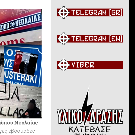
τώπου Νεολαίας
ίγες εβδομάδες