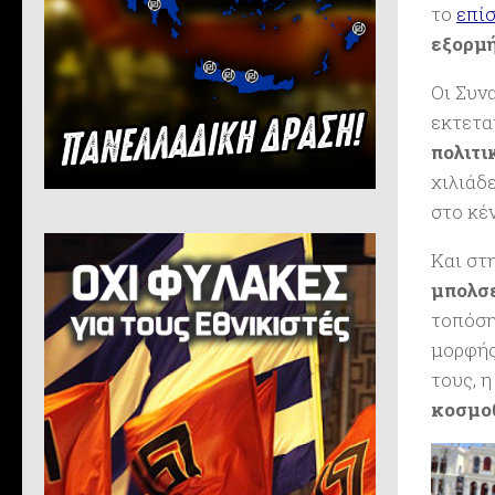
το
επίσ
εξορμή
Οι Συν
εκτετα
πολιτ
χιλιάδ
στο κέ
Και στ
μπολσε
τοπόση
μορφής
τους, 
κοσμο