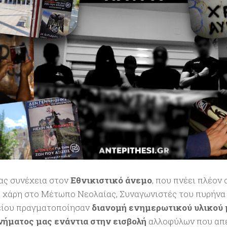
ας συνέχεια στον
Εθνικιστικό άνεμο
, που πνέει πλέον 
 χάρη στο Μέτωπο Νεολαίας, Συναγωνιστές του πυρήνα
ίου πραγματοποίησαν
διανομή ενημερωτικού υλικού μ
νήματος μας ενάντια στην εισβολή
αλλοφύλων που απε