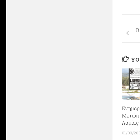
Γ
YO
Ενημερ
Μετώπο
Λαμίας
01/03/20