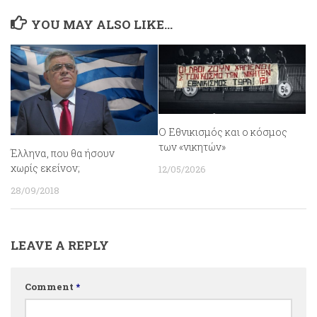
YOU MAY ALSO LIKE...
Ο Εθνικισμός και ο κόσμος
των «νικητών»
Έλληνα, που θα ήσουν
χωρίς εκείνον;
12/05/2026
28/09/2018
LEAVE A REPLY
Comment
*