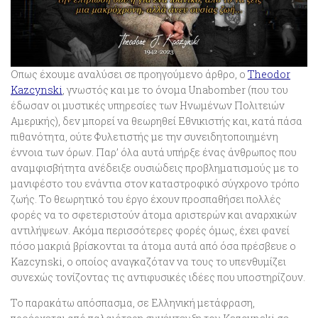
Οπως έχουμε αναλύσει σε προηγούμενο άρθρο, ο
Theodor
Kazcynski
, γνωστός και με το όνομα Unabomber (που του
έδωσαν οι μυστικές υπηρεσίες των Ηνωμένων Πολιτειών
Αμερικής), δεν μπορεί να θεωρηθεί Εθνικιστής και, κατά πάσα
πιθανότητα, ούτε Φυλετιστής με την συνειδητοποιημένη
έννοια των όρων. Παρ’ όλα αυτά υπήρξε ένας άνθρωπος που
αναμφισβήτητα ανέδειξε ουσιώδεις προβληματισμούς με το
μανιφέστο του ενάντια στον καταστροφικό σύγχρονο τρόπο
ζωής. Το θεωρητικό του έργο έχουν προσπαθήσει πολλές
φορές να το σφετεριστούν άτομα αριστερών και αναρχικών
αντιλήψεων. Ακόμα περισσότερες φορές όμως, έχει φανεί
πόσο μακριά βρίσκονται τα άτομα αυτά από όσα πρέσβευε ο
Kazcynski, ο οποίος αναγκαζόταν να τους το υπενθυμίζει
συνεχώς τονίζοντας τις αντιφυσικές ιδέες που υποστηρίζουν.
Το παρακάτω απόσπασμα, σε Ελληνική μετάφραση,