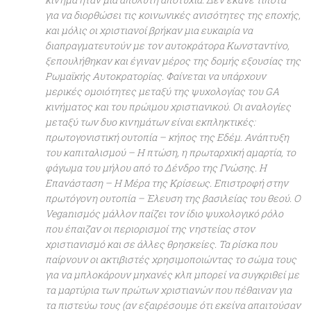
για να διορθώσει τις κοινωνικές ανισότητες της εποχής,
και μόλις οι χριστιανοί βρήκαν μια ευκαιρία να
διαπραγματευτούν με τον αυτοκράτορα Κωνσταντίνο,
ξεπουλήθηκαν και έγιναν μέρος της δομής εξουσίας της
Ρωμαϊκής Αυτοκρατορίας. Φαίνεται να υπάρχουν
μερικές ομοιότητες μεταξύ της ψυχολογίας του GA
κινήματος και του πρώιμου χριστιανικού. Οι αναλογίες
μεταξύ των δυο κινημάτων είναι εκπληκτικές:
πρωτογονιστική ουτοπία – κήπος της Εδέμ. Ανάπτυξη
του καπιταλισμού – Η πτώση, η πρωταρχική αμαρτία, το
φάγωμα του μήλου από το Δένδρο της Γνώσης. Η
Επανάσταση – Η Μέρα της Κρίσεως. Επιστροφή στην
πρωτόγονη ουτοπία – Έλευση της βασιλείας του θεού. Ο
Veganισμός μάλλον παίζει τον ίδιο ψυχολογικό ρόλο
που έπαιζαν οι περιορισμοί της νηστείας στον
χριστιανισμό και σε άλλες θρησκείες. Τα ρίσκα που
παίρνουν οι ακτιβιστές χρησιμοποιώντας το σώμα τους
για να μπλοκάρουν μηχανές κλπ μπορεί να συγκριθεί με
τα μαρτύρια των πρώτων χριστιανών που πέθαιναν για
τα πιστεύω τους (αν εξαιρέσουμε ότι εκείνα απαιτούσαν