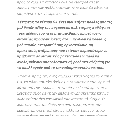
προς τα ζώα. Αν κάποιος θέλει να διασφαλίσει τα
δικαιώματα των ομάδων αυτών, τότε καλά θα κάνει να
επιμείνει στον σύγχρονο πολιτισμό.
Τέταρτον, το κίνημα GA έχει υιοθετήσει πολλές από τις
μαλθακές αξίες του σύγχρονου πολιτισμού, καθώς και
τους μύθους του περί μιας μαλθακής πρωτόγονης
ουτοπίας, προσελκύοντας έτσι υπερβολικά πολλούς
μαλθακούς, ονειροπώλους, αργόσχολους, μη-
πρακτικούς ανθρώπους που τείνουν περισσότερο να
κρύβονται σε ουτοπικές φαντασιώσεις παρά να
αναλαμβάνουν αποτελεσματική, ρεαλιστική δράση για
να απαλλαγούν από το τεχνοβιομηχανικό σύστημα.
Υπάρχει πράγματι, ένας σοβαρός κίνδυνος για το κίνημα
GA, να πάρει τον ίδιο δρόμο με το χριστιανισμό. Αρχικά,
κάτω από την προσωπική ηγεσία του Ιησού Χριστού, ο
χριστιανισμός δεν ήταν απλά ένα θρησκευτικό κίνημα
αλλά επίσης ένα κοινωνικό επαναστατικό κίνημα. Ο
χριστιανισμός αποδείχτηκε αποτελεσματικός σαν
καθαρά θρησκευτικό κίνημα, αλλά ως επαναστατικό
κίνημα ήταν μια απόλυτη αποτυχία. Δεν έκανε τίποτα