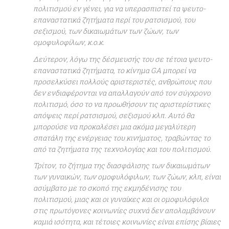
πολιτισμού εν γένει, για να υπερασπιστεί τα ψευτο-
επαναστατικά ζητήματα περί του ρατσισμού, του
σεξισμού, των δικαιωμάτων των ζώων, των
ομοφυλοφίλων, κ.ο.κ.
Δεύτερον, λόγω της δέσμευσής του σε τέτοια ψευτο-
επαναστατικά ζητήματα, το κίνημα GA μπορεί να
προσελκύσει πολλούς αριστεριστές, ανθρώπους που
δεν ενδιαφέρονται να απαλλαγούν από τον σύγχρονο
πολιτισμό, όσο το να προωθήσουν τις αριστερίστικες
απόψεις περί ρατσισμού, σεξισμού κλπ. Αυτό θα
μπορούσε να προκαλέσει μια ακόμα μεγαλύτερη
σπατάλη της ενέργειας του κινήματος, τραβώντας το
από τα ζητήματα της τεχνολογίας και του πολιτισμού.
Τρίτον, το ζήτημα της διασφάλισης των δικαιωμάτων
των γυναικών, των ομοφυλόφιλων, των ζώων, κλπ, είναι
ασύμβατο με το σκοπό της εκμηδένισης του
πολιτισμού, μιας και οι γυναίκες και οι ομοφυλόφιλοι
στις πρωτόγονες κοινωνίες συχνά δεν απολαμβάνουν
καμιά ισότητα, και τέτοιες κοινωνίες είναι επίσης βίαιες