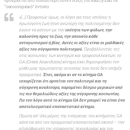
προέρχεται από παλαιότερη συνέντευξη του Kazcynski σε
“οικοαναρχικό” έντυπο:
«
[…] Προφανώς όμως, οι λόγοι για τους οποίους η
πρωτόγονη ζωή ήταν ανώτερη της πολιτισμένης δεν
έχουν να κάνουν με την
ισότητα των φύλων, την
καλοσύνη προς τα ζώα, την απουσία κάθε
ανταγωνισμού ή βίας. Αυτές οι αξίες είναι οι μαλθακές
αξίες του σύγχρονου πολιτισμού.
Προβάλλοντάς τες
στις κοινωνίες των κυνηγών και τροφοσυλλεκτών, το
GA (Green Anarchism) κίνημα έχει δημιουργήσει τον
μύθο μιας πρωτόγονης ουτοπίας που ποτέ δεν υπήρξε
πραγματικά.
Έτσι, ακόμα κι αν το κίνημα GA
ισχυρίζεται ότι αρνείται τον πολιτισμό και τη
σύγχρονη κουλτούρα, παραμένει δέσμιο μερικών από
τις πιο θεμελιώδεις αξίες της σύγχρονης κοινωνίας.
Για τον λόγο αυτό το κίνημα GA δεν μπορεί να είναι ένα
αποτελεσματικό επαναστατικό κίνημα.
Πρώτα απ’ όλα μέρος της ενέργειας του κινήματος GA
χάνεται από τον πραγματικό επαναστατικό σκοπό – την
εξολόθρευση της σύγχρονης τεχνολογίας και του