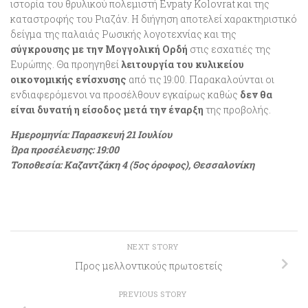
ιστορία του θρυλικού πολεμιστή Evpaty Kolovrat και της
καταστροφής του Ριαζάν. Η διήγηση αποτελεί χαρακτηριστικό
δείγμα της παλαιάς Ρωσικής λογοτεχνίας και της
σύγκρουσης με την Μογγολική Ορδή
στις εσχατιές της
Ευρώπης. Θα προηγηθεί
λειτουργία του κυλικείου
οικονομικής ενίσχυσης
από τις 19:00. Παρακαλούνται οι
ενδιαφερόμενοι να προσέλθουν εγκαίρως καθώς
δεν θα
είναι δυνατή η είσοδος μετά την έναρξη
της προβολής.
Ημερομηνία: Παρασκευή 21 Ιουλίου
Ώρα προσέλευσης: 19:00
Τοποθεσία: Καζαντζάκη 4 (5ος όροφος), Θεσσαλονίκη
NEXT STORY
Προς μελλοντικούς πρωτοετείς
PREVIOUS STORY