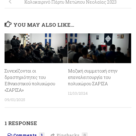
Καλοκαιρινό Πάρτυ Μετώπου Νεολαίας 2023
YOU MAY ALSO LIKE...
Συνεχίζονται οι
Μαζική συμμετοχή στην
δραστηριότητες του
επαναλειτουργία του
Εθνικιστικού πολυχώρου
πολυχώρου ΣΑΡΙΣΑ
«ΣΑΡΙΣΑ»
12/10/2024
09/01/2025
1 RESPONSE
Comments
1
Pingbacks
0