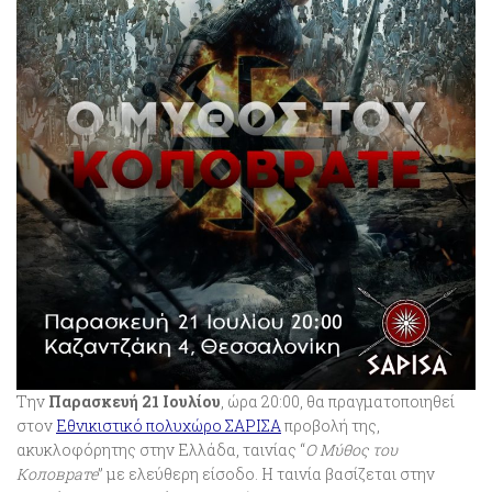
Την
Παρασκευή 21 Ιουλίου
, ώρα 20:00, θα πραγματοποιηθεί
στον
Εθνικιστικό πολυχώρο ΣΑΡΙΣΑ
προβολή της,
ακυκλοφόρητης στην Ελλάδα, ταινίας “
Ο Μύθος του
Коловрате
” με ελεύθερη είσοδο. Η ταινία βασίζεται στην