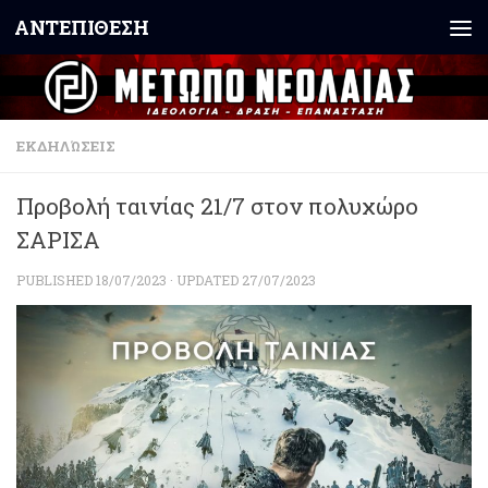
ΑΝΤΕΠΙΘΕΣΗ
Skip to content
ΕΚΔΗΛΏΣΕΙΣ
Προβολή ταινίας 21/7 στον πολυχώρο
ΣΑΡΙΣΑ
PUBLISHED
18/07/2023
· UPDATED
27/07/2023