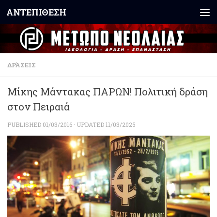
ΑΝΤΕΠΙΘΕΣΗ
Skip to content
ΔΡΆΣΕΙΣ
Μίκης Μάντακας ΠΑΡΩΝ! Πολιτική δράση
στον Πειραιά
PUBLISHED
01/03/2016
· UPDATED
11/03/2025