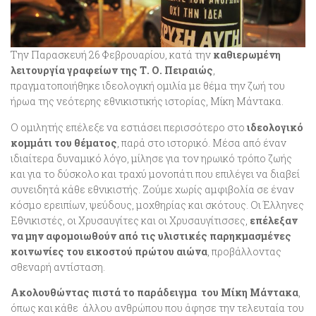
Την Παρασκευή 26 Φεβρουαρίου, κατά την
καθιερωμένη
λειτουργία γραφείων της Τ. Ο. Πειραιώς
,
πραγματοποιήθηκε ιδεολογική ομιλία με θέμα την ζωή του
ήρωα της νεότερης εθνικιστικής ιστορίας, Μίκη Μάντακα.
Ο ομιλητής επέλεξε να εστιάσει περισσότερο στο
ιδεολογικό
κομμάτι του θέματος
, παρά στο ιστορικό. Μέσα από έναν
ιδιαίτερα δυναμικό λόγο, μίλησε για τον ηρωικό τρόπο ζωής
και για το δύσκολο και τραχύ μονοπάτι που επιλέγει να διαβεί
συνειδητά κάθε εθνικιστής. Ζούμε χωρίς αμφιβολία σε έναν
κόσμο ερειπίων, ψεύδους, μοχθηρίας και σκότους. Οι Έλληνες
Εθνικιστές, οι Χρυσαυγίτες και οι Χρυσαυγίτισσες,
επέλεξαν
να μην αφομοιωθούν από τις υλιστικές παρηκμασμένες
κοινωνίες του εικοστού πρώτου αιώνα
, προβάλλοντας
σθεναρή αντίσταση.
Ακολουθώντας πιστά το παράδειγμα του Μίκη Μάντακα
,
όπως και κάθε άλλου ανθρώπου που άφησε την τελευταία του