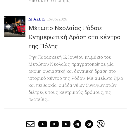
Υπό αυτό το πρίσμα,...
ΔΡΆΣΕΙΣ
15/06/2026
Μέτωπο Νεολαίας Ρόδου:
Ενημερωτική Δράση στο κέντρο
της Πόλης
Την Παρασκευή 12 Ιουνίου κλιμάκιο του
Μετώπου Νεολαίας πραγματοποίησε μία
ακόμη ουσιαστική και δυναμική δράση στο
ιστορικό κέντρο της Ρόδου. Με αμείωτο ζήλο
και πειθαρχία, ομάδα νέων Συναγωνιστών
διέτρεξε τους κεντρικούς δρόμους, τις
πλατείες...
far
fab
fab
fab
fab
fab
fab
fa-
fa-
fa-
fa-
fa-
fa-
fa-