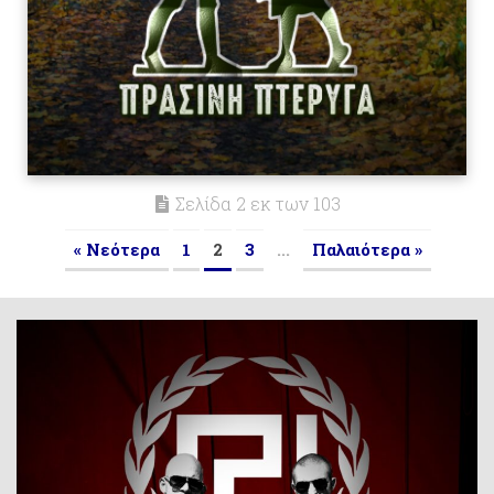
Σελίδα 2 εκ των 103
« Νεότερα
1
2
3
...
Παλαιότερα »