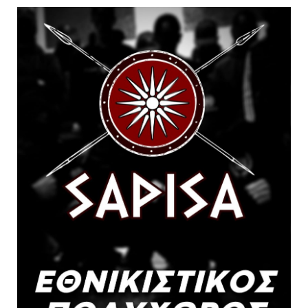
envelope
youtube
youtube
youtube
telegram
telegram
viber