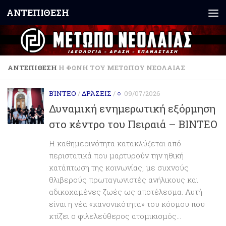
ΑΝΤΕΠΙΘΕΣΗ
Skip to content
ΑΝΤΕΠΙΘΕΣΗ
Η ΦΩΝΗ ΤΟΥ ΜΕΤΩΠΟΥ ΝΕΟΛΑΙΑΣ
ΒΊΝΤΕΟ
/
ΔΡΆΣΕΙΣ
/
○
09/07/2026
Δυναμική ενημερωτική εξόρμηση
στο κέντρο του Πειραιά – ΒΙΝΤΕΟ
Η καθημερινότητα κατακλύζεται από
περιστατικά που μαρτυρούν την ηθική
κατάπτωση της κοινωνίας, με συχνούς
θλιβερούς πρωταγωνιστές ανήλικους και
αδικοχαμένες ζωές ως αποτέλεσμα. Αυτή
είναι η νέα «κανονικότητα» του κόσμου που
κτίζει ο φιλελεύθερος ατομικισμός...