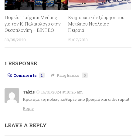
Πορεία Τιμής και Μνήμης
Ενημερωτική εξόρμηση του
για τον Κ. Παλαιολόγο στην
Μετώπου Νεολαίας
Θεσσαλονίκη – ΒΙΝΤΕΟ
Πειραιά
30/05/2020
21/07/2013
1 RESPONSE
Comments
1
Pingbacks
0
Takis
16/01/2024 at 10:26 am
Κρατάμε τις πόλεις καθαρές από βρωμιά και απλυταριά!
Reply
LEAVE A REPLY