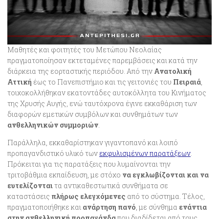
Μαθητές και φοιτητές του Μετώπου Νεολαίας
πραγματοποίησαν εκτεταμένες παρεμβάσεις και κατά την
διάρκεια της εορταστικής περιόδου. Από την
Ανατολική
Αττική
έως το Πανεπιστήμιο και τις γειτονιές του
Πειραιά
,
τοιχοκολλήθηκαν εκατοντάδες αυτοκόλλητα του Κινήματος
της Χρυσής Αυγής, ενώ ταυτόχρονα έγινε εκκαθάριση των
διαφορών εμετικών συμβόλων και συνθημάτων των
ανθελληνικών συμμοριών
.
Παράλληλα, εκκαθαρίστηκαν γιγαντοπανό και λοιπό
προπαγανδιστικό υλικό των
εκφυλισμένων παρατάξεων
.
Πρόκειται για τις παρατάξεις που λυμαίνονται την
τριτοβάθμια εκπαίδευση, με στόχο
να
εγκλωβίζονται και να
ευτελίζονται
τα αντικαθεστωτικά συνθήματα σε
καταστάσεις
πλήρως ελεγχόμενες
από το σύστημα. Τέλος,
πραγματοποιήθηκε και
ανάρτηση πανό
, με σύνθημα
ενάντια
στην ανθελληνική προπαγάνδα
που διαδίδεται από τους