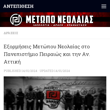
ΑΝΤΕΠΙΘΕΣΗ
Skip to content
ΔΡΆΣΕΙΣ
Εξορμήσεις Μετώπου Νεολαίας στο
Πανεπιστήμιο Πειραιώς και την Αν.
Αττική
PUBLISHED
14/01/2024
· UPDATED
14/01/2024