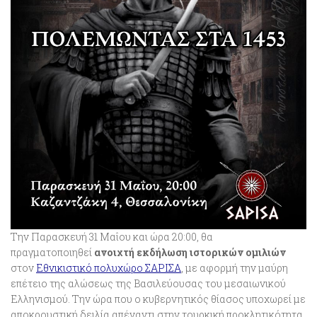
Την Παρασκευή 31 Μαΐου και ώρα 20:00, θα
πραγματοποιηθεί
ανοιχτή εκδήλωση ιστορικών ομιλιών
στον
Εθνικιστικό πολυχώρο ΣΑΡΙΣΑ
, με αφορμή την μαύρη
επέτειο της αλώσεως της Βασιλεύουσας του μεσαιωνικού
Ελληνισμού. Την ώρα που ο κυβερνητικός θίασος υποχωρεί με
αποκρουστική δειλία απέναντι στην τουρκική προκλητικότητα,