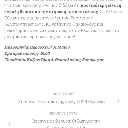
η ιστορία έρχεται για να μας διδάξει ότι
προτιμότερη είναι η
ένδοξη θυσία από την ατίμωση της υποτέλειας
. Ως Έλληνες
Εθνικιστές τιμούμε τον τελευταίο Βασιλιά της
Κωνσταντινούπολης, Κωνσταντίνο Παλαιολόγο και
αγωνιζόμαστε για να αφυπνίσουμε στις Ελληνικές ψυχές το
μαχητικό πνεύμα των προγόνων μας!
Ημερομηνία: Παρασκευή 31
Μαΐου
Ώρα προσέλευσης: 19:00
Τοποθεσία: Καζαντζάκη 4, Θεσσαλονίκη, 5ος όροφος
NEXT STORY
Στιμάγκα: Στον τόπο της σφαγής 814 Ελλήνων
PREVIOUS STORY
Βαράγγειος Φρουρά: Οι Βίκινγκς της
Κωνσταντινούπολης