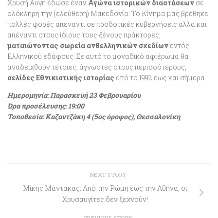
Χρυσή Αυγή έδωσε έναν
Αγώνα ιστορικών διαστάσεων
σε
ολόκληρη την (ελεύθερη) Μακεδονία. Το Κίνημα μας βρέθηκε
πολλές φορές απέναντι σε προδοτικές κυβερνήσεις αλλά και
απέναντι στους ίδιους τους ξένους πράκτορες,
ματαιώνοντας σωρεία ανθελληνικών σχεδίων
εντός
Ελληνικού εδάφους. Σε αυτό το μοναδικό αφιέρωμα θα
αναδειχθούν τέτοιες, άγνωστες στους περισσότερους,
σελίδες Εθνικιστικής ιστορίας
από το 1992 έως και σήμερα.
Ημερομηνία: Παρασκευή 23 Φεβρουαρίου
Ώρα προσέλευσης: 19:00
Τοποθεσία: Καζαντζάκη 4 (5ος όροφος), Θεσσαλονίκη
NEXT STORY
Μίκης Μάντακας: Από την Ρώμη έως την Αθήνα, οι
Χρυσαυγίτες δεν ξεχνούν!
PREVIOUS STORY