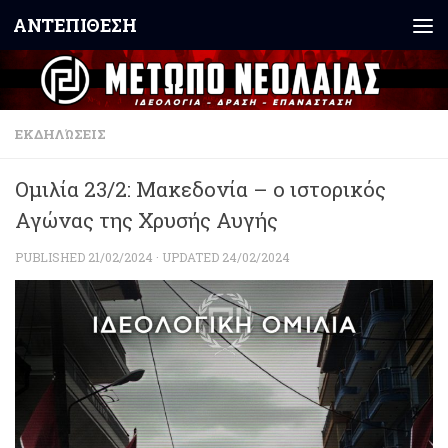
ΑΝΤΕΠΙΘΕΣΗ
Skip to content
ΕΚΔΗΛΏΣΕΙΣ
Ομιλία 23/2: Μακεδονία – ο ιστορικός
Αγώνας της Χρυσής Αυγής
PUBLISHED
21/02/2024
· UPDATED
24/02/2024