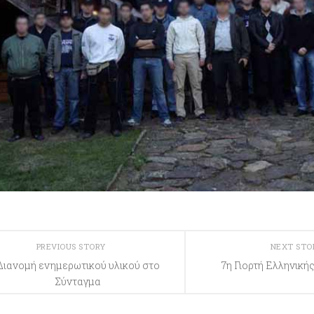
PREVIOUS STORY
NEXT ST
Διανομή ενημερωτικού υλικού στο
7η Γιορτή Ελληνική
Σύνταγμα