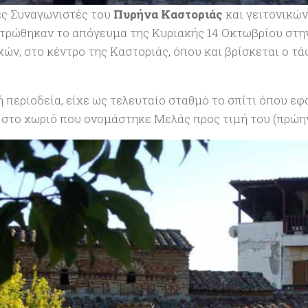
ς Συναγωνιστές του
Πυρήνα Καστοριάς
και γειτονικών
τρώθηκαν το απόγευμα της Κυριακής 14 Οκτωβρίου στη
χών, στο κέντρο της Καστοριάς, όπου και βρίσκεται ο τ
ή περιοδεία, είχε ως τελευταίο σταθμό το σπίτι όπου ε
 στο χωριό που ονομάστηκε Μελάς προς τιμή του (πρώην