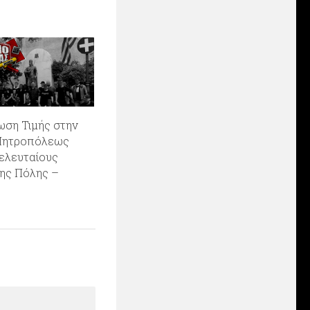
ωση Τιμής στην
Μητροπόλεως
τελευταίους
ης Πόλης –