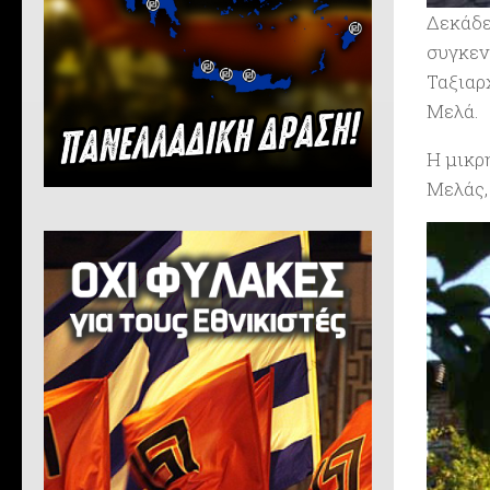
Δεκάδε
συγκεν
Ταξιαρ
Μελά.
Η μικρ
Μελάς,