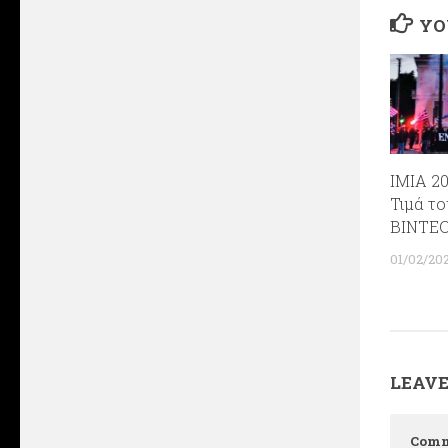
YO
ΙΜΙΑ 20
Τιμά τ
ΒΙΝΤΕ
01/02/20
LEAVE
Com