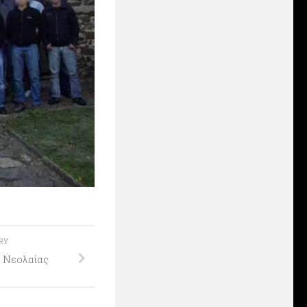
ORY
ς Νεολαίας