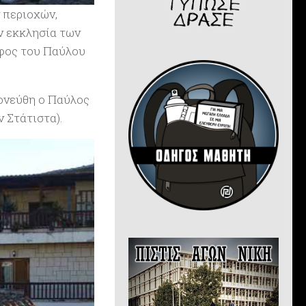
 περιοχών,
ν εκκλησία των
άφος του Παύλου
φονεύθη ο Παύλος
 Στάτιστα).