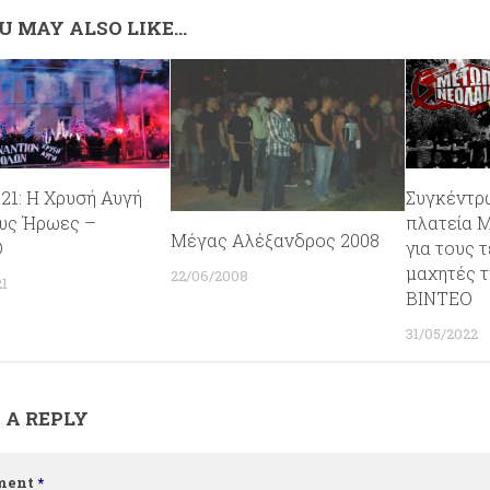
U MAY ALSO LIKE...
21: Η Χρυσή Αυγή
Συγκέντρ
ους Ήρωες –
πλατεία 
Μέγας Αλέξανδρος 2008
Ο
για τους 
μαχητές τ
22/06/2008
21
ΒΙΝΤΕΟ
31/05/2022
 A REPLY
ment
*