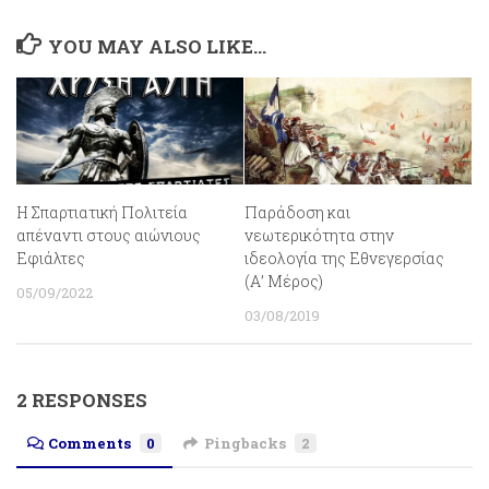
YOU MAY ALSO LIKE...
Η Σπαρτιατική Πολιτεία
Παράδοση και
απέναντι στους αιώνιους
νεωτερικότητα στην
Εφιάλτες
ιδεολογία της Εθνεγερσίας
(Α’ Μέρος)
05/09/2022
03/08/2019
2 RESPONSES
Comments
0
Pingbacks
2