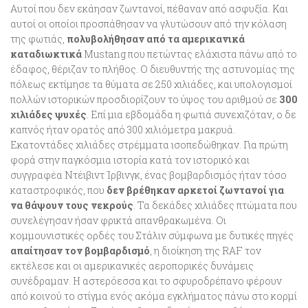
Αυτοί που δεν εκάησαν ζωντανοί, πέθαναν από ασφυξία. Και
αυτοί οι οποίοι προσπάθησαν να γλυτώσουν από την κόλαση
της φωτιάς,
πολυβολήθησαν από τα αμερικανικά
καταδιωκτικά
Mustang που πετώντας ελάχιστα πάνω από το
έδαφος, θέριζαν το πλήθος. Ο διευθυντής της αστυνομίας της
πόλεως εκτίμησε τα θύματα σε 250 χιλιάδες, και υπολογισμοί
πολλών ιστορικών προσδιορίζουν το ύψος του αριθμού σε
300
χιλιάδες ψυχές
. Επί μια εβδομάδα η φωτιά συνεχιζόταν, ο δε
καπνός ήταν ορατός από 300 χιλιόμετρα μακρυά.
Εκατοντάδες χιλιάδες στρέμματα ισοπεδώθηκαν. Για πρώτη
φορά στην παγκόσμια ιστορία κατά τον ιστορικό και
συγγραφέα Ντέιβιντ Ίρβινγκ, ένας βομβαρδισμός ήταν τόσο
καταστροφικός, που
δεν βρέθηκαν αρκετοί ζωντανοί για
να θάψουν τους νεκρούς
. Τα δεκάδες χιλιάδες πτώματα που
συνελέγησαν ήσαν φρικτά απανθρακωμένα. Οι
κομμουνιστικές ορδές του Στάλιν σύμφωνα με δυτικές πηγές
απαίτησαν τον βομβαρδισμό
, η διοίκηση της RAF τον
εκτέλεσε και οι αμερικανικές αεροπορικές δυνάμεις
συνέδραμαν. Η αστερόεσσα και το σφυροδρέπανο φέρουν
από κοινού το στίγμα ενός ακόμα εγκλήματος πάνω στο κορμί