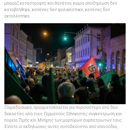
μπαράζ καταστροφής και θανάτου, καμία αποζημίωση δεν
καταβλήθηκε, κανένας δεν φυλακίστηκε, κανένας δεν
εκτελέστηκε.
Παραδοσιακά, πραγματοποιείται για περισσότερο από δυο
δεκαετίες από τους Γερμανούς Εθνικιστές συγκέντρωση και
πορεία Τιμής και Μνήμης των μαρτύρων συμπατριωτών τους.
Ενίοτε οι εκδηλώσεις αυτές συνοδεύονται από επεισόδια,