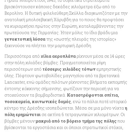
Γηραιά Ήπειρο έτους 1945, τα σοβιετικά στρατεύματα
βρισκόντουσαν κάποιες δεκάδες χιλιόμετρα έξω από το
Βερολίνο. Η δυτική φιλελεύθερη Σκύλλα διαγκωνιζόταν με την
ανατολική μπολσεβικική Χάρυβδη για το ποιος θα προφτάσει
να κυριαρχήσει πρώτος στην Ευρώπη, καταλαμβάνοντας την
πρωτεύουσα της Γερμανίας. Ήταν μόλις το ίδιο βράδυ μια
γενοκτονική λύσσα
της «σωστής πλευράς της ιστορίας»
ξεκινούσε να πλήττει την μαρτυρική Δρέσδη.
Περισσότερα από
χίλια αεροπλάνα
ρίχνουν μέσα σε 14 ώρες
στην πόλη χιλιάδες βόμβες. Πραγματοποιείται ρίψη
περισσότερων από
τέσσερις χιλιάδες τόνων
εμπρηστικής
ύλης. Πέφτουν φωτοβολίδες μαγνησίου από τα βρετανικά
Lancaster, ενώ ομάδες πιλότων ρίχνοντας βλήματα εκπομπής
έντονης κόκκινης σήμανσης, φωτίζουν την περιοχή για να
στοχεύσουν τα βομβαρδιστικά.
Καταστρέφονται σπίτια,
νοσοκομεία, κοινωνικές δομές
, ενώ το πάλαι ποτέ ιστορικό
κέντρο της Δρέσδης ισοπεδώνεται. Μέσα σε μια μόνο νύχτα
η
πόλη ερημώνεται
σε ακτίνα 6 τετραγωνικών χιλιομέτρων. Οι
βόμβες μένουν
μακριά από το βόρειο τμήμα της πόλης
που
βρίσκονται τα εργοστάσια και οι όποιοι στρατιωτικοί στόχοι,