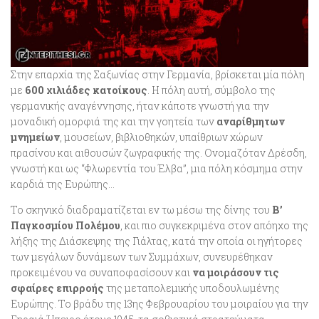
Στην επαρχία της Σαξωνίας στην Γερμανία, βρίσκεται μία πόλη
με
600 χιλιάδες κατοίκους
. Η πόλη αυτή, σύμβολο της
γερμανικής αναγέννησης, ήταν κάποτε γνωστή για την
μοναδική ομορφιά της και την γοητεία των
αναρίθμητων
μνημείων
, μουσείων, βιβλιοθηκών, υπαίθριων χώρων
πρασίνου και αιθουσών ζωγραφικής της. Ονομαζόταν Δρέσδη,
γνωστή και ως “Φλωρεντία του Έλβα”, μια πόλη κόσμημα στην
καρδιά της Ευρώπης…
Το σκηνικό διαδραματίζεται εν τω μέσω της δίνης του
Β’
Παγκοσμίου Πολέμου
, και πιο συγκεκριμένα στον απόηχο της
λήξης της Διάσκεψης της Γιάλτας, κατά την οποία οι ηγήτορες
των μεγάλων δυνάμεων των Συμμάχων, συνευρέθηκαν
προκειμένου να συναποφασίσουν και
να μοιράσουν τις
σφαίρες επιρροής
της μεταπολεμικής υποδουλωμένης
Ευρώπης. Το βράδυ της 13ης Φεβρουαρίου του μοιραίου για την