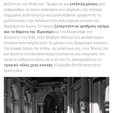
βιάζοντας την Ψυχή της. Πρόκειται για
επίδειξη μίσους
από
ανθρωπάκια τα οποία υπέκυψαν στις σειρήνες της ανίερης
συμμαχίας καπιταλιστών και μπολσεβίκων, γράφοντας τις
μελανότερες των σελίδων στην πολυτάραχη ιστορία του
περασμένου αιώνα. Οι νεκροί
ξεπερνούν σε αριθμούς ακόμα
και τα θύματα της Χιροσίμα
και του Ναγκασάκι τον
Αύγουστο του 1945, στον θλιβερό επίλογο του φονικότερου
πολέμου που υπήρξε ποτέ. Οι φλόγες που δραματικά τυλίγουν
την λυρική όπερα της πόλης, τα ανάκτορά της, τους Ναούς της
και πλείστα όσα καταπιστεύματα κάλλους και υπεροχής του
Λευκού ανθρώπου πάνω σε αυτή την Γη, επισφραγίζουν το
τραγικό τέλος μιας εποχής
. Η Δρέσδη δεν θα ήταν ποτέ
ξανά η ίδια…