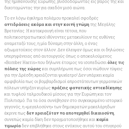
της ημιθανούσης Ευρώπης, βυσσοδομώντας εις βάρος της και
διχοτομώντας την για σχεδόν μισό αιώνα.
Το εν λόγω έγκλημα πολέμου προκαλεί σφοδρές
αντιδράσεις ακόμα και στην κοινή γνώμη
της Μεγάλης
Βρετανίας. Η κατακραυγή είναι τέτοια, που
πολιτικοστρατιωτικοί ιθύνοντες μετακυλίουν τις ευθύνες
αναμεταξύ τους, η μία δύναμη στην άλλη, ο ένας
αξιωματούχος στον άλλον. Δεν έλειψαν όμως και οι δηλώσεις
υπερηφάνειας από αυτουργούς όπως ο αποκαλούμενος
«Bomber Harris» που δήλωνε έτοιμος να ισοπεδώσει
όλες τις
πόλεις της χώρας
και συμπλήρωνε πως όσοι νιώθουν τύψεις
για την Δρέσδη χρειάζονται ψυχίατρο! Δεν υπάρχει καμία
αμφιβολία πως οι βομβαρδισμοί απροστάτευτων γερμανικών
πόλεων υπήρξαν κυρίως
πράξεις φανατικής αντεκδίκησης
και τυφλού ταλμουδικού μίσους για την Ευρώπη και τον
Πολιτισμό. Για τα όσα συνέβησαν στο συγκεκριμένο ιστορικό
γεγονός, η «μεγαλοσύνη» των δημοκρατών μακελάρηδων
έκρινε πως
δεν χρειαζόταν να απονεμηθεί δικαιοσύνη
,
συνεπώς καμία δίκη δεν πραγματοποιήθηκε και
καμία
τιμωρία
δεν επιβλήθηκε στους ενόχους αυτού του στυγερού