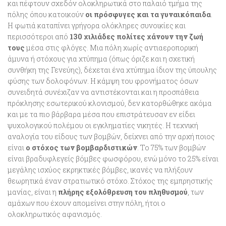
και πέφτουν σχεδόν ολοκληρωτικά στο παλαιό τμήμα της
πόλης
όπου κατοικούν
οι πρόσφυγες και τα γυναικόπαιδα
.
Η φωτιά καταπίνει γρήγορα ολόκληρες συνοικίες και
περισσότεροι από
130 χιλιάδες πολίτες χάνουν την ζωή
τους
μέσα στις φλόγες. Μια πόλη χωρίς αντιαεροπορική
άμυνα ή στόχους για χτύπημα (όπως όριζε και η σχετική
συνθήκη της Γενεύης), δέχεται ένα χτύπημα ίδιον της ύπουλης
φύσης των δολοφόνων. Η κάμψη του φρονήματος όσων
συνειδητά συνέχιζαν να αντιστέκονται και η προσπάθεια
πρόκλησης εσωτερικού κλονισμού, δεν κατορθώθηκε ακόμα
και με τα πιο βάρβαρα μέσα που επιστράτευσαν εν είδει
ψυχολογικού πολέμου οι εγκληματίες νικητές. Η τεχνική
αναλογία του είδους των βομβών, δείχνει από την αρχή ποιος
είναι
ο στόχος των βομβαρδιστικών
. Το 75% των βομβών
είναι βραδυφλεγείς βόμβες φωσφόρου, ενώ μόνο το 25% είναι
μεγάλης ισχύος εκρηκτικές βόμβες, ικανές να πλήξουν
θεωρητικά έναν στρατιωτικό στόχο. Στόχος της εμπρηστικής
μανίας, είναι η
πλήρης εξολόθρευση του πληθυσμού
, των
αμάχων που έχουν απομείνει στην πόλη, ήτοι ο
ολοκληρωτικός αφανισμός.