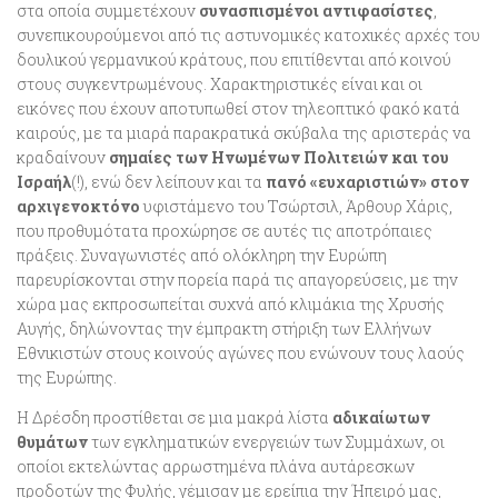
στα οποία συμμετέχουν
συνασπισμένοι αντιφασίστες
,
συνεπικουρούμενοι από τις αστυνομικές κατοχικές αρχές του
δουλικού γερμανικού κράτους, που επιτίθενται από κοινού
στους συγκεντρωμένους. Χαρακτηριστικές είναι και οι
εικόνες που έχουν αποτυπωθεί στον τηλεοπτικό φακό κατά
καιρούς, με τα μιαρά παρακρατικά σκύβαλα της αριστεράς να
κραδαίνουν
σημαίες των Ηνωμένων Πολιτειών και του
Ισραήλ
(!), ενώ δεν λείπουν και τα
πανό «ευχαριστιών» στον
αρχιγενοκτόνο
υφιστάμενο του Τσώρτσιλ, Άρθουρ Χάρις,
που προθυμότατα προχώρησε σε αυτές τις αποτρόπαιες
πράξεις. Συναγωνιστές από ολόκληρη την Ευρώπη
παρευρίσκονται στην πορεία παρά τις απαγορεύσεις, με την
χώρα μας εκπροσωπείται συχνά από κλιμάκια της Χρυσής
Αυγής, δηλώνοντας την έμπρακτη στήριξη των Ελλήνων
Εθνικιστών στους κοινούς αγώνες που ενώνουν τους λαούς
της Ευρώπης.
Η Δρέσδη προστίθεται σε μια μακρά λίστα
αδικαίωτων
θυμάτων
των εγκληματικών ενεργειών των Συμμάχων, οι
οποίοι εκτελώντας αρρωστημένα πλάνα αυτάρεσκων
προδοτών της Φυλής, γέμισαν με ερείπια την Ήπειρό μας,