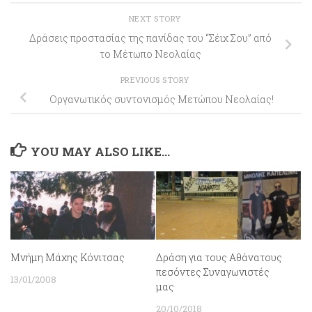
NEXT STORY
Δράσεις προστασίας της πανίδας του “Σέιχ Σου” από
το Μέτωπο Νεολαίας
PREVIOUS STORY
Οργανωτικός συντονισμός Μετώπου Νεολαίας!
YOU MAY ALSO LIKE...
Μνήμη Μάχης Κόνιτσας
Δράση για τους Aθάνατους
πεσόντες Συναγωνιστές
13/01/2008
μας
20/10/2018