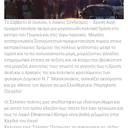
Το Σάββατο 10 Ιουλίου, ο Λαϊκός Σύνδεσμος – Χρυσή Αυγή
πραγματοποίησε ακόμα μια μεγαλειώδη πολιτική δράση στο
κέντρο του Πειραιά και στις γύρω περιοχές. Μεγάλη
αντιπροσωπεία Συναγωνιστών πραγματοποίησε πορεία στους
κεντρικότερους δρόμους της πόλεως φτάνοντας μέχρι το
λιμάνι και τα πιο πολυσύχναστα μέρη, μοιράζοντας χιλιάδες
ενημερωτικά έντυπα σε πεζούς και σε κόσμο που βρίσκονταν
στα μαγαζιά, κάνοντας τους γνωστό το γεγονός πως η Χρυσή
Αυγή και ο Αρχηγός της και πολιτικός κρατούμενος των
φυλακών Δομοκού Ν. Γ. Μιχαλολιάκος, συνεχίζει ακούραστα
και με σθένος τον Αγώνα για μια Ελεύθερη και Υπερήφανη
Πατρίδα!
Οι Έλληνες πολίτες μας υποδέχτηκαν με ιδιαίτερη θέρμη και
με αυτόν τον τρόπο έδειξαν πως τίποτε δεν έχει τελειώσει και
πως το Λαϊκό Εθνικιστικό Κίνημα είναι βαθιά ριζωμένο στην
Καρδιά του Λαού!
Καλούμε τους Έλληνες Πατριώτες να πυκνώσουν τις τάξεις