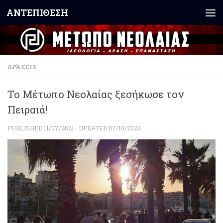
ΑΝΤΕΠΙΘΕΣΗ
Skip to content
ΔΡΆΣΕΙΣ
Το Μέτωπο Νεολαίας ξεσήκωσε τον
Πειραιά!
PUBLISHED
11/07/2021
· UPDATED
07/10/2023