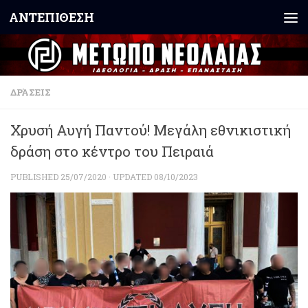
ΑΝΤΕΠΙΘΕΣΗ
Skip to content
ΔΡΆΣΕΙΣ
Χρυσή Αυγή Παντού! Μεγάλη εθνικιστική
δράση στο κέντρο του Πειραιά
PUBLISHED
25/07/2020
· UPDATED
08/10/2023