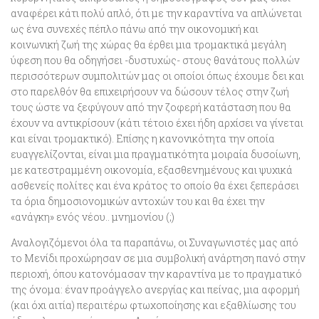
αναφέρει κάτι πολύ απλό, ότι με την καραντίνα να απλώνεται
ως ένα συνεχές πέπλο πάνω από την οικονομική και
κοινωνική ζωή της χώρας θα έρθει μια τρομακτικά μεγάλη
ύφεση που θα οδηγήσει -δυστυχώς- στους θανάτους πολλών
περισσότερων συμπολιτών μας οι οποίοι όπως έχουμε δει και
στο παρελθόν θα επιχειρήσουν να δώσουν τέλος στην ζωή
τους ώστε να ξεφύγουν από την ζοφερή κατάσταση που θα
έχουν να αντικρίσουν (κάτι τέτοιο έχει ήδη αρχίσει να γίνεται
και είναι τρομακτικό). Επίσης η κανονικότητα την οποία
ευαγγελίζονται, είναι μια πραγματικότητα μοιραία δυσοίωνη,
με κατεστραμμένη οικονομία, εξασθενημένους και ψυχικά
ασθενείς πολίτες και ένα κράτος το οποίο θα έχει ξεπεράσει
τα όρια δημοσιονομικών αντοχών του και θα έχει την
«ανάγκη» ενός νέου.. μνημονίου (;)
Αναλογιζόμενοι όλα τα παραπάνω, οι Συναγωνιστές μας από
το Μενίδι προχώρησαν σε μια συμβολική ανάρτηση πανό στην
περιοχή, όπου κατονόμασαν την καραντίνα με το πραγματικό
της όνομα: έναν προάγγελο ανεργίας και πείνας, μια αφορμή
(και όχι αιτία) περαιτέρω φτωχοποίησης και εξαθλίωσης του