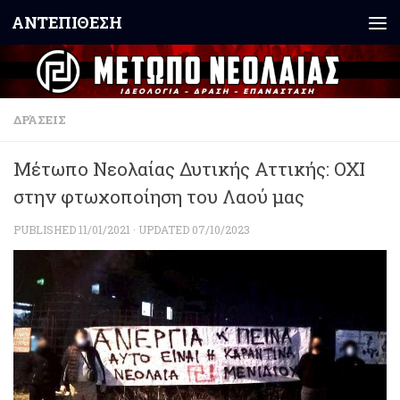
ΑΝΤΕΠΙΘΕΣΗ
Skip to content
ΔΡΆΣΕΙΣ
Μέτωπο Νεολαίας Δυτικής Αττικής: ΟΧΙ
στην φτωχοποίηση του Λαού μας
PUBLISHED
11/01/2021
· UPDATED
07/10/2023