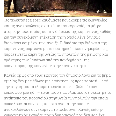
Τις τελευταίες μέρες καθόμαστε και ακούμε τις εξαγγελίες
και τις ανακοινώσεις σχετικά με τον κορονοϊό, τα μέτρα
ατομικής προστασίας και την διάρκεια της καραντίνας, καθώς
και την συνεχόμενη επέκταση της η οποία λένε ότι ίσως
διαρκέσει και μέχρι την.. άνοιξη! Ειδικά για την διάρκεια της
καραντίνας, σύμφωνα με τα συστημικά μέσα ενημερώσεως,
παρατείνεται χάριν της υγείας των πολιτών, της μείωσης και
πρόληψης των θανάτων από την πανδημία και της
επαναφοράς της κοινωνίας στην κανονικότητα.
Κανείς όμως από τους έχοντες τον δημόσιο λόγο και το βήμα
ομιλίας δεν μας έδωσε μια απάντηση ως προς το γιατί – από
την στιγμή που τα «θαυματουργά» τους εμβόλια έχουν
κυκλοφορήσει ήδη – είναι τόσο επιφυλακτικοί σε σχέση με το
αντίκτυπο του κορονοϊού στην υγεία των πολιτών, την οποία
επικαλούνται συνεχώς και στο όνομα της οποίας
ανακυκλώνουν συνεχόμενα το lockdown. Κανείς επίσης
κυβερνητικός εκπρόσωπος ή δημοσιογράφος δεν μας έχει