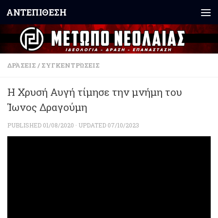
ΑΝΤΕΠΙΘΕΣΗ
Skip to content
ΔΡΆΣΕΙΣ
/
ΣΥΓΚΕΝΤΡΏΣΕΙΣ
Η Χρυσή Αυγή τίμησε την μνήμη του
Ίωνος Δραγούμη
PUBLISHED
01/08/2020
· UPDATED
07/10/2023