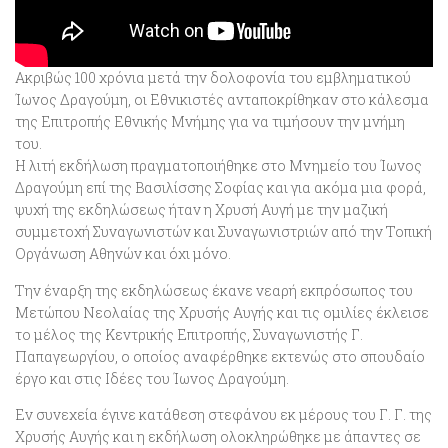
Ακριβώς 100 χρόνια μετά την δολοφονία του εμβληματικού
Ίωνος Δραγούμη, οι Εθνικιστές ανταποκρίθηκαν στο κάλεσμα
της Επιτροπής Εθνικής Μνήμης για να τιμήσουν την μνήμη
του.
Η λιτή εκδήλωση πραγματοποιήθηκε στο Μνημείο του Ίωνος
Δραγούμη επί της Βασιλίσσης Σοφίας και για ακόμα μια φορά,
ψυχή της εκδηλώσεως ήταν η Χρυσή Αυγή με την μαζική
συμμετοχή Συναγωνιστών και Συναγωνιστριών από την Τοπική
Οργάνωση Αθηνών και όχι μόνο.
Την έναρξη της εκδηλώσεως έκανε νεαρή εκπρόσωπος του
Μετώπου Νεολαίας της Χρυσής Αυγής και τις ομιλίες έκλεισε
το μέλος της Κεντρικής Επιτροπής, Συναγωνιστής Γ.
Παπαγεωργίου, ο οποίος αναφέρθηκε εκτενώς στο σπουδαίο
έργο και στις Ιδέες του Ίωνος Δραγούμη.
Εν συνεχεία έγινε κατάθεση στεφάνου εκ μέρους του Γ. Γ. της
Χρυσής Αυγής και η εκδήλωση ολοκληρώθηκε με άπαντες σε