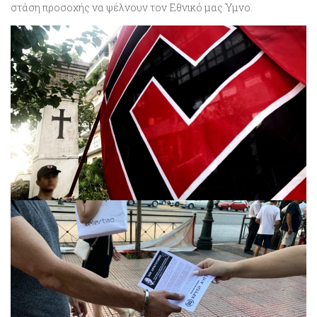
στάση προσοχής να ψέλνουν τον Εθνικό μας Ύμνο.