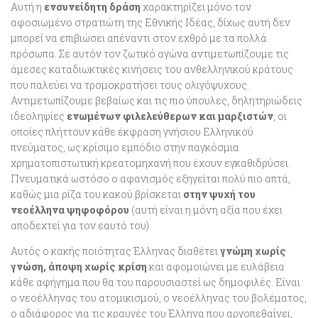
Αυτή η
ενσυνείδητη δράση
χαρακτηρίζει μόνο τον
αφοσιωμένο στρατιώτη της Εθνικής Ιδέας, δίχως αυτή δεν
μπορεί να επιβιώσει απέναντι στον εχθρό με τα πολλά
πρόσωπα. Σε αυτόν τον ζωτικό αγώνα αντιμετωπίζουμε τις
άμεσες καταδιωκτικές κινήσεις του ανθελληνικού κράτους
που παλεύει να τρομοκρατήσει τους ολιγόψυχους.
Αντιμετωπίζουμε βεβαίως και τις πιο ύπουλες, δηλητηριώδεις
ιδεοληψίες
ενωμένων φιλελεύθερων και μαρξιστών
, οι
οποίες πλήττουν κάθε έκφραση γνήσιου Ελληνικού
πνεύματος, ως κρίσιμο εμπόδιο στην παγκόσμια
χρηματοπιστωτική κρεατομηχανή που έχουν εγκαθιδρύσει.
Πνευματικά ωστόσο ο αφανισμός εξηγείται πολύ πιο απτά,
καθώς μια ρίζα του κακού βρίσκεται
στην ψυχή του
νεοέλληνα ψηφοφόρου
(αυτή είναι η μόνη αξία που έχει
αποδεχτεί για τον εαυτό του).
Αυτός ο κακής ποιότητας Έλληνας διαθέτει
γνώμη χωρίς
γνώση, άποψη χωρίς κρίση
και αφομοιώνει με ευλάβεια
κάθε αφήγημα που θα του παρουσιαστεί ως δημοφιλές. Είναι
ο νεοέλληνας του ατομικισμού, ο νεοέλληνας του βολέματος,
ο αδιάφορος για τις κραυγές του Έλληνα που αργοπεθαίνει,