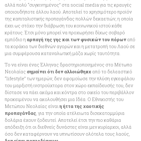
αλλά πολύ “συγκινημένος” στα social media για τις κραυγές
οποιουδήποτε άλλου λαού. Αποτελεί το χρησιμότερο προϊόν
της καπιταλιστικής προπαγάνδας πολλών δεκαετιών, η οποία
έχει ως στόχο την διάβρωση του κοινωνικού ιστού κάθε
κράτους. Έτσι μόνο μπορεί να προχωρήσει δίχως σοβαρό
εμπόδιο η
αρπαγή της γης και των φυσικών του πόρων
από
τα κοράκια των διεθνών αγορών και η μετατροπή του Λαού σε
μια συμφέρουσα καταναλωτική μάζα χωρίς ταυτότητα.
Το να είναι ένας Έλληνας δραστηριοποιημένος στο Μέτωπο
Νεολαίας
σημαίνει ότι δεν αλλοιώθηκε
από το δελεαστικό
“lifestyle” των ημερών, δεν αφομοίωσε την πλύση εγκεφάλου
του μαρξιστή ινστρούχτορα στον χώρο εκπαίδευσής του, δεν
δίστασε να πάει ακόμα και κόντρα στο οικείο του περιβάλλον
προκειμένου να ακολουθήσει μια Ιδέα. Ο Εθνικιστής του
Μετώπου Νεολαίας είναι
η ήττα της χαοτικής
προπαγάνδας
, για την οποία ατέλειωτα δισεκατομμύρια
δολάρια έχουν ξοδευτεί. Αποτελεί έτσι την πιο καθάρια
απόδειξη ότι οι διεθνείς δυνάστες είναι μεν κυρίαρχοι, αλλά
όσο δεν καταφέρνουν να υπνωτίσουν ολότελα τους λαούς,
δεν είναι παντοδύναμοι
.