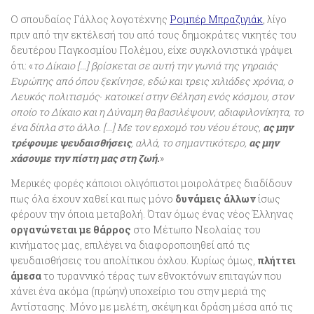
Ο σπουδαίος Γάλλος λογοτέχνης
Ρομπέρ Μπραζιγιάκ
, λίγο
πριν από την εκτέλεσή του από τους δημοκράτες νικητές του
δευτέρου Παγκοσμίου Πολέμου, είχε συγκλονιστικά γράψει
ότι: «
το Δίκαιο […] βρίσκεται σε αυτή την γωνιά της γηραιάς
Ευρώπης από όπου ξεκίνησε, εδώ και τρεις χιλιάδες χρόνια, ο
Λευκός πολιτισμός∙ κατοικεί στην Θέληση ενός κόσμου, στον
οποίο το Δίκαιο και η Δύναμη θα βασιλέψουν, αδιαφιλονίκητα, το
ένα δίπλα στο άλλο. […] Με τον ερχομό του νέου έτους,
ας μην
τρέφουμε ψευδαισθήσεις
, αλλά, το σημαντικότερο,
ας μην
χάσουμε την πίστη μας στη ζωή
.
»
Μερικές φορές κάποιοι ολιγόπιστοι μοιρολάτρες διαδίδουν
πως όλα έχουν χαθεί και πως μόνο
δυνάμεις άλλων
ίσως
φέρουν την όποια μεταβολή. Όταν όμως ένας νέος Έλληνας
οργανώνεται με θάρρος
στο Μέτωπο Νεολαίας του
κινήματος μας, επιλέγει να διαφοροποιηθεί από τις
ψευδαισθήσεις του απολίτικου όχλου. Κυρίως όμως,
πλήττει
άμεσα
το τυραννικό τέρας των εθνοκτόνων επιταγών που
χάνει ένα ακόμα (πρώην) υποχείριο του στην μεριά της
Αντίστασης. Μόνο με μελέτη, σκέψη και δράση μέσα από τις