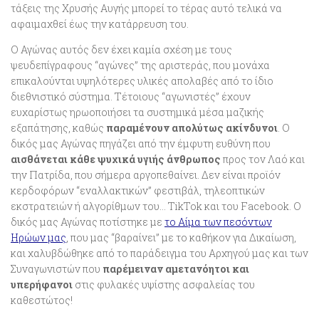
τάξεις της Χρυσής Αυγής μπορεί το τέρας αυτό τελικά να
αφαιμαχθεί έως την κατάρρευση του.
Ο Αγώνας αυτός δεν έχει καμία σχέση με τους
ψευδεπίγραφους “αγώνες” της αριστεράς, που μονάχα
επικαλούνται υψηλότερες υλικές απολαβές από το ίδιο
διεθνιστικό σύστημα. Τέτοιους “αγωνιστές” έχουν
ευχαρίστως ηρωοποιήσει τα συστημικά μέσα μαζικής
εξαπάτησης, καθώς
παραμένουν απολύτως ακίνδυνοι
. Ο
δικός μας Αγώνας πηγάζει από την έμφυτη ευθύνη που
αισθάνεται κάθε ψυχικά υγιής άνθρωπος
προς τον Λαό και
την Πατρίδα, που σήμερα αργοπεθαίνει. Δεν είναι προϊόν
κερδοφόρων “εναλλακτικών” φεστιβάλ, τηλεοπτικών
εκστρατειών ή αλγορίθμων του… TikTok και του Facebook. Ο
δικός μας Αγώνας ποτίστηκε με
το Αίμα των πεσόντων
Ηρώων μας
, που μας “βαραίνει” με το καθήκον για Δικαίωση,
και χαλυβδώθηκε από το παράδειγμα του Αρχηγού μας και των
Συναγωνιστών που
παρέμειναν αμετανόητοι και
υπερήφανοι
στις φυλακές υψίστης ασφαλείας του
καθεστώτος!