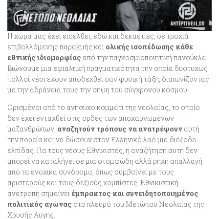
Η χώρα μας έχει εισέλθει, εδώ και δεκαετίες, σε τροχιά
επιβαλλόμενης παρακμής και
ολικής ισοπέδωσης κάθε
εθνικής ιδιομορφίας
από την παγκοσμιοποιητική πανούκλα.
Βιώνουμε μια εφιαλτική πραγματικότητα την οποία δυστυχώς
πολλοί νέοι έχουν αποδεχθεί σαν φυσική τάξη, διαιωνίζοντας
με την αδράνειά τους την σήψη του σύγχρονου κόσμου.
Ορισμένοι από το ανήσυχο κομμάτι της νεολαίας, το οποίο
δεν έχει ενταχθεί στις ορδές των αποχαυνωμένων
μαζανθρώπων,
αναζητούν τρόπους να ανατρέψουν
αυτή
την πορεία και να δώσουν στον Ελληνικό λαό μια διέξοδο
ελπίδας. Για τους νέους Εθνικιστές, η αναζήτηση αυτή δεν
μπορεί να καταλήγει σε μια στομφώδη αλλά ρηχή απαλλαγή
από τα ενοχικά σύνδρομα, όπως συμβαίνει με τους
αριστερούς και τους δεξιούς χομπίστες. Εθνικιστική
ανατροπή σημαίνει
έμπρακτος και συνειδητοποιημένος
πολιτικός αγώνας
στο πλευρό του Μετώπου Νεολαίας της
Χρυσής Αυγής.