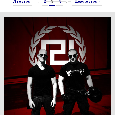
Νεότερα
...
2
3
4
...
Παλαιότερα »