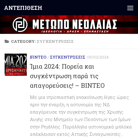
ΑΝΤΕΠΙΘΕΣΗ
Skip to content
CATEGORY:
ΣΥΓΚΕΝΤΡΏΣΕΙΣ
ΒΊΝΤΕΟ
/
ΣΥΓΚΕΝΤΡΏΣΕΙΣ
05/02/2024
Ίμια 2024: Πορεία και
συγκέντρωση παρά τις
απαγορεύσεις! – ΒΙΝΤΕΟ
Με μια ντροπιαστική ανακοίνωση λίγες ώρες
πριν την έναρξη, η αστυνομία της ΝΔ
απαγόρευσε την συγκέντρωση της Χρυσής
Αυγής στο Μνημείο των Πεσόντων των Ιμίων
στην Ρηγίλλης. Παράλληλα αστυνομικά μπλόκα
απέκλεισαν εκτός Αττικής Συναγωνιστές...