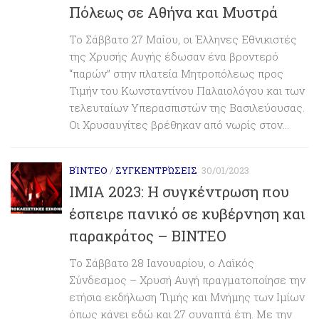
Πόλεως σε Αθήνα και Μυστρά
Το Σάββατο 27 Μαΐου, οι Έλληνες Εθνικιστές
της Χρυσής Αυγής έδωσαν ένα βροντερό
“παρών” στην πλατεία Μητροπόλεως προς
Τιμήν του Κωνσταντίνου Παλαιολόγου και των
τελευταίων Υπερασπιστών της Βασιλεύουσας.
Οι Χρυσαυγίτες βρέθηκαν από νωρίς στον...
ΒΊΝΤΕΟ
/
ΣΥΓΚΕΝΤΡΏΣΕΙΣ
30/01/2023
ΙΜΙΑ 2023: Η συγκέντρωση που
έσπειρε πανικό σε κυβέρνηση και
παρακράτος – ΒΙΝΤΕΟ
Το Σάββατο 28 Ιανουαρίου, ο Λαϊκός
Σύνδεσμος – Χρυσή Αυγή πραγματοποίησε την
ετήσια εκδήλωση Τιμής και Μνήμης των Ιμίων
όπως κάνει εδώ και 27 συναπτά έτη. Με την