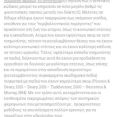
συμβαίνει ακριβώς το αντίστροφ
ο(!) δηλαδή πως
ο γενετικός
κώδικας μπορεί να επηρεάσει σε πολύ μεγάλο βαθμό τις
φαινοτυπικές σχέσεις μεταξύ του δείκτη IQ
. Μελέτες σε
δίδυμα αδέλφια έχουν τεκμηριώσει πως υπάρχουν γονίδια,
υπεύθυνα για τους “περιβαλλοντικούς παράγοντες” που
προκύπτουν στη ζωή του ατόμου, όπως το κοινωνικό στάτους
και η εκπαίδευση. Άτομα που έχουν υψηλότερα σκορ σε τεστ
νοημοσύνης, τείνουν να καταλαμβάνουν θέσεις που να έχουν
καλύτερο κοινωνικό στάτους και να έχουν καλύτερη επίδοση
σε τέτοιες εργασίες. Τέλος, υψηλότερα επίπεδα νοημοσύνης
σε παιδιά, δείχνουν πως αυτά θα έχουν μια
προδιάθεση να
εργασθούν σε δουλειές με καλύτερα στάτους
, όπως επίσης
και να παραμένουν στην εκπαίδευση περισσότερο
(καταλαμβάνοντας συγκεκριμένα ακαδημαϊκά πεδία)
συγκριτικά με παιδιά που έχουν χαμηλότερα σκορ
(Plomin &
Deary, 2015 – Deary, 2013 – Turkheimer, 2000 – Herrstein &
Murray, 1994)
. Με τον τρόπο αυτό, καταρρίπτονται και οι
λανθασμένα τεκμηριωμένες απόψεις των συστημικών
φερέφωνων, που μετασχηματίζουν με… προκρούστειες
μεθόδους τα αποτελέσματα πολλών ερευνών, για να
ταιριάζουν στην «ιδεολογία» τους.