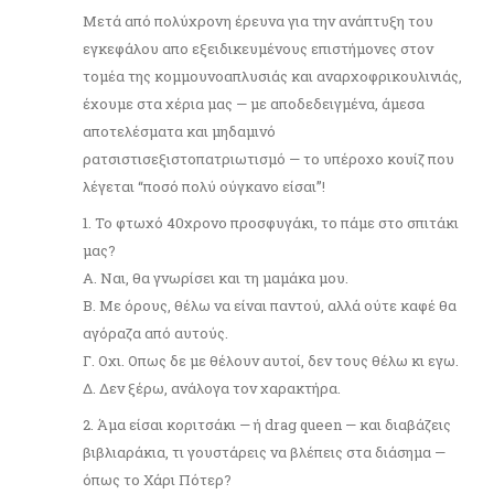
Μετά από πολύχρονη έρευνα για την ανάπτυξη του
εγκεφάλου απο εξειδικευμένους επιστήμονες στον
τομέα της κομμουνοαπλυσιάς και αναρχοφρικουλινιάς,
έχουμε στα χέρια μας — με αποδεδειγμένα, άμεσα
αποτελέσματα και μηδαμινό
ρατσιστισεξιστοπατριωτισμό — το υπέροχο κουίζ που
λέγεται “ποσό πολύ ούγκανο είσαι”!
1. Το φτωχό 40χρονο προσφυγάκι, το πάμε στο σπιτάκι
μας?
Α. Ναι, θα γνωρίσει και τη μαμάκα μου.
Β. Με όρους, θέλω να είναι παντού, αλλά ούτε καφέ θα
αγόραζα από αυτούς.
Γ. Οχι. Οπως δε με θέλουν αυτοί, δεν τους θέλω κι εγω.
Δ. Δεν ξέρω, ανάλογα τον χαρακτήρα.
2. Άμα είσαι κοριτσάκι — ή drag queen — και διαβάζεις
βιβλιαράκια, τι γουστάρεις να βλέπεις στα διάσημα —
όπως το Χάρι Πότερ?