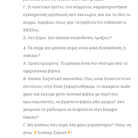
Γ. Οι πολιτικοί ηγέτες του κόμματος χαρακτηριστήκαν
εγκληματική οργάνωση από σκευωρία, και όχι το ίδιο το
κόμμα. Ακριβώς όπως μας τα πρήζουν ότι πάθαιναν οι
ΚΚΕδες.
Δ. Δεν ξέρω. Δέν έκαναν επικίνδυνες πράξεις?
4. Τα άνιμε και μάνγκα κόμιξ είναι καλή διασκέδαση, ή
σαπίλες?
Α. Ωραία χρώματα. Τα μάνγκα είναι πιο νόστιμα από τα
αμερικάνικα βιβλία.
Β. Άπαπα. Σεξιστικά σκουπίδια. Πώς ειναι δυνατόν όταν
επιτέλους στην δύση ξεφορτωθήκαμε το σιχαμένο male
gaze και έχουμε μόνο νεανικά βιβλία με κορίτσια
πρωταγωνιστές, να βγαίνουν βιβλία γθα αγόρια? Δεν
μπορούν τα γαϊδούρια να διαβάσουν λίγο Hunger
Games?
Γ. Με βλέπεις που είμαι όλη μέρα γυμναστήριο? Θέλω να
γίνω
Σούπερ Σάγιαν
!