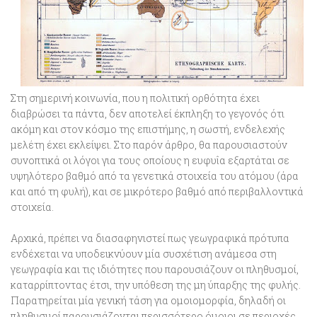
Στη σημερινή κοινωνία, που η πολιτική ορθότητα έχει
διαβρώσει τα πάντα, δεν αποτελεί έκπληξη το γεγονός ότι
ακόμη και στον κόσμο της επιστήμης, η σωστή, ενδελεχής
μελέτη έχει εκλείψει. Στο παρόν άρθρο, θα παρουσιαστούν
συνοπτικά οι λόγοι για τους οποίους η ευφυΐα εξαρτάται σε
υψηλότερο βαθμό από τα γενετικά στοιχεία του ατόμου (άρα
και από τη φυλή), και σε μικρότερο βαθμό από περιβαλλοντικά
στοιχεία.
Αρχικά, πρέπει να διασαφηνιστεί πως γεωγραφικά πρότυπα
ενδέχεται να υποδεικνύουν μία
συσχέτιση ανάμεσα στη
γεωγραφία και τις ιδιότητες που παρουσιάζουν οι πληθυσμοί
,
καταρρίπτοντας έτσι, την υπόθεση της μη ύπαρξης της φυλής.
Παρατηρείται μία γενική
τάση για ομοιομορφία
, δηλαδή οι
πληθυσμοί παρουσιάζονται περισσότερο όμοιοι σε περιοχές