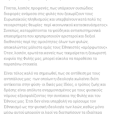
Γίνεται, λοιπόν, προφανές, πως υπάρχουν
ουσιώδεις
διαφορές ανάμεσα στις φυλές που ξεχωρίζουν τους
Ευρωπαϊκούς πληθυσμούς
και υπερβαίνουν κατά πολύ τις
νεοαριστερές θεωρίες περί «κοινωνικού κατασκευάσματος».
Συνεπώς, καταρρίπτονται τα ψεύδη και αντιεπιστημονικά
επιχειρήματα που χρησιμοποιούν αριστεροί και δεξιοί
διεθνιστές περί της ομοιότητας όλων των φυλών,
αποκαλώντας μάλιστα εμάς τους Εθνικιστές «αμόρφωτους».
Όταν, λοιπόν, ερωτάται κανείς πως τεκμαίρεται η ξεχωριστή
ευφυΐα της Φυλής μας, μπορεί εύκολα να παραθέσει τα
παραπάνω στοιχεία.
Είναι τέλος καλό να σημειωθεί, πως σε αντίθεση με τους
αντιπάλους μας -των οποίων η ιδεολογία χωλαίνει διότι
αντίκειται στην φύση- οι δικές μας Ιδέες, ο τρόπος ζωής και
δράσης είναι απόλυτα εναρμονισμένος με τους φυσικούς
νόμους εξασφαλίζοντας την συνέχεια της Φυλής και του
Έθνους μας. Έτσι δεν είναι υπερβολή να ορίσουμε
τον
Εθνικισμό ως την φυσική ιδεολογία των λαών
, καθώς μόνο
μέσω αυτού μπορούν οι λαοί να διατηρήσουν τα ιδιαίτερα