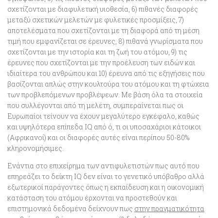
σχετίζονται με διαφυλετική υιοθεσία, 6) πιθανές διαφορές
μεταξύ σχετικών μελετών με φυλετικές προσμίξεις, 7)
αποτελέσματα που σχετίζονται με τη διαφορά από τη μέση
τιμή που εμφανίζεται σε έρευνες, 8) πιθανά γνωρίσματα που
σχετίζονται με την ιστορία και τη ζωή του ατόμου, 9) τις
έρευνες που σχετίζονται με την προέλευση των ειδών και
ιδιαίτερα του ανθρώπου και 10) έρευνα από τις εξηγήσεις που
βασίζονται απλώς στην κουλτούρα του ατόμου και τη φτώχεια
των προβλεπόμενων προβλέψεων. Με βάση όλα τα στοιχεία
που συλλέγονται από τη μελέτη, συμπεραίνεται πως
οι
Ευρωπαίοι τείνουν να έχουν μεγαλύτερο εγκέφαλο, καθώς
και υψηλότερα επίπεδα IQ
από ό, τι οι υποσαχάριοι κάτοικοι
(Αφρικανοί) και οι διαφορές αυτές είναι περίπου 50-80%
κληρονομήσιμες.
Ενάντια στο επιχείρημα των αντιφυλετιστών πως αυτό που
επηρεάζει το δείκτη IQ δεν είναι το γενετικό υπόβαθρο αλλά
εξωτερικοί παράγοντες όπως η εκπαίδευση και η οικονομική
κατάσταση του ατόμου έρχονται να προστεθούν και
επιστημονικά δεδομένα δείχνουν πως
στην πραγματικότητα