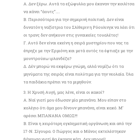
Α. Δεν ξέρω. Αυτά τα εξώφυλλα μου έκαναν την κοιλίτσα
να κάνει “άουτς”…..
Β. Περισσότερα για την σημερινή πολιτική. Δεν είναι
δυνατόν η ναζίστρια του Σλίθεριν η Ρόουλινγκ να λέει ότι
οι τρανς δεν ανήκουν στις γυναικείες τουαλέτες!
Γ. Αυτό δεν είναι εκείνη η σειρά μυστηρίου που νας τα
έπρηξε με την Ερμιόνη και μετά αυτός τα έφτιαξε με την
μουντρούχω ιρλανδέζα?
Δ. Δέν μπορώ να εκφέρω γνώμη, αλλά νομίζω ότι τα
μηνύματα της σειράς είναι πολύτιμα για την νεολαία. Όλα
τα παιδάκια πρέπει να τα μιμηθούν.
3. Η Χρυσή Αυγή, μας λένε, είναι οι κακοί?
Α. Ναί γιατί μου έδωσαν μία μπανάνα. Μου είπαν στο
κολέγιο ότι άμα μου δίνουν μπανάνα, είναι κακό. Μ’
αρέσει ΜΠΑΝΑΝΑ ΟΜΩΣ!!!
Β. Είναι η χειρότερη εγκληματική οργάνωση και από την
17-Ν. Σίγουρα. Ο Γιώργος και ο Μάνος εκτελέστηκαν
βάναυσα γιατί θα έκαναν κάτι. Δεν μπορεί!