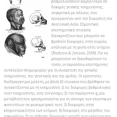
βαθμολογηθούν χαμηλότερα σε
δοκιμές γενικής νοημοσύνης,
συγκριτικά με άλλους, που
προέρχονται από την Ευρώπη ή την
Ανατολική Ασία. Σημαντικά
επιστημονικά στοιχεία
διευκρινίζουν πως μπορούν να
βρεθούν
διαφορές στην ευφυΐα,
ανάλογα με τη φυλή ενός ατόμου
(Rushton & Jensen, 2009)
. Για να
μπορέσουν να ξεκαθαρίσουν το
τοπίο, οι παραπάνω επιστήμονες
συνέλεξαν πληροφορίες για τη συσχέτιση της γενικής
νοημοσύνης, της γενετικής και της φυλής. Οι ερευνητές
διεξήγαγαν μια μελέτη, με βάση 10 στοιχεία που βρέθηκαν να
συσχετίζονται με τη νοημοσύνη: 1) τις διάφορες βαθμολογίες
τεστ νοημοσύνης, ανά τον κόσμο, 2) τον παράγοντα g, μία
μεταβλητή που χρησιμοποιείται για τη σύνοψη των γνωστικών
ικανοτήτων σε ψυχομετρικά τεστ, 3) διαφορές στην
κληρονομικότητα των ατόμων, 4) διαφορές στο μέγεθος του
εγκεφάλου, 5) τις πιθανές διαφορές μεταξύ των μελετών που