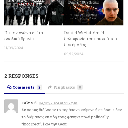
Για τον Αγώνα απ’ τα
Daniel Wretström: Η
σχολικά θρανία
δολοφονία του παιδιού που
δεν έμαθες
11/09/2024
09/12/2024
2 RESPONSES
Comments
2
Pingbacks
0
Takis
04/02/2024 at 9:12 pm
Σε όσους διάβασαν το παράπονο κείμενο ή σε όσους δεν
το διάβασαν, επειδή τους φάνηκε πολύ politically
“incorrect”, έχω την λύση: