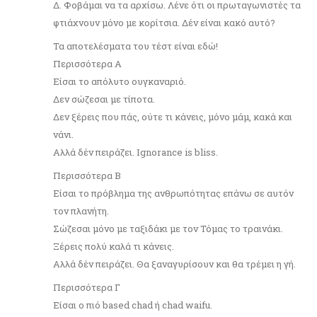
Δ. Φοβάμαι να τα αρχίσω. Λένε ότι οι πρωταγωνιστές τα
φτιάχνουν μόνο με κορίτσια. Δέν είναι κακό αυτό?
Τα αποτελέσματα του τέστ είναι εδώ!
Περισσότερα Α
Είσαι το απόλυτο ουγκαναριό.
Δεν σώζεσαι με τίποτα.
Δεν ξέρεις που πάς, ούτε τι κάνεις, μόνο μάμ, κακά και
νάνι.
Αλλά δέν πειράζει. Ignorance is bliss.
Περισσότερα Β
Είσαι το πρόβλημα της ανθρωπότητας επάνω σε αυτόν
τον πλανήτη.
Σώζεσαι μόνο με ταξιδάκι με τον Τόμας το τραινάκι.
Ξέρεις πολύ καλά τι κάνεις.
Αλλά δέν πειράζει. Θα ξαναγυρίσουν και θα τρέμει η γή.
Περισσότερα Γ
Είσαι ο πιό based chad ή chad waifu.