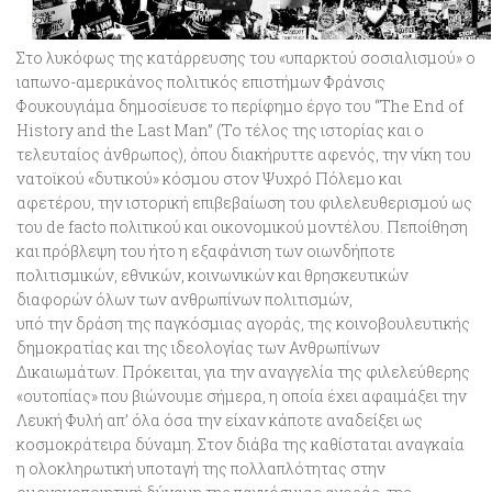
Στο λυκόφως της κατάρρευσης του «υπαρκτού σοσιαλισμού» ο
ιαπωνο-αμερικάνος πολιτικός επιστήμων Φράνσις
Φουκουγιάμα δημοσίευσε το περίφημο έργο του
“The End of
History and the Last Man”
(Το τέλος της ιστορίας και ο
τελευταίος άνθρωπος), όπου διακήρυττε αφενός, την νίκη του
νατοϊκού «δυτικού» κόσμου στον Ψυχρό Πόλεμο και
αφετέρου, την ιστορική επιβεβαίωση του φιλελευθερισμού ως
του de facto πολιτικού και οικονομικού μοντέλου. Πεποίθηση
και πρόβλεψη του ήτο
η εξαφάνιση των οιωνδήποτε
πολιτισμικών, εθνικών, κοινωνικών και θρησκευτικών
διαφορών όλων των ανθρωπίνων πολιτισμών
,
υπό την δράση της παγκόσμιας αγοράς, της κοινοβουλευτικής
δημοκρατίας και της ιδεολογίας των Ανθρωπίνων
Δικαιωμάτων. Πρόκειται, για την αναγγελία
της φιλελεύθερης
«ουτοπίας» που βιώνουμε σήμερα, η οποία έχει αφαιμάξει την
Λευκή Φυλή
απ’ όλα όσα την είχαν κάποτε αναδείξει ως
κοσμοκράτειρα δύναμη. Στον διάβα της καθίσταται αναγκαία
η ολοκληρωτική υποταγή της πολλαπλότητας στην