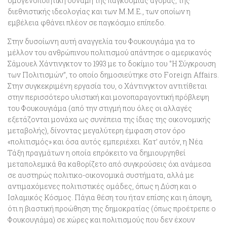
ομογενοποιητική δύναμη της παγκόσμιας αγοράς, της
διεθνιστικής ιδεολογίας και των Μ.Μ.Ε., των οποίων η
εμβέλεια φθάνει πλέον σε παγκόσμιο επίπεδο.
Στην δυσοίωνη αυτή αναγγελία του Φουκουγιάμα για το
μέλλον του ανθρώπινου πολιτισμού απάντησε ο αμερικανός
Σάμουελ Χάντινγκτον το 1993 με το δοκίμιο του ‘’Η Σύγκρουση
των Πολιτισμών’’, το οποίο δημοσιεύτηκε στο Foreign Affairs.
Στην συγκεκριμένη εργασία του, ο Χάντινγκτον αντιτίθεται
στην περισσότερο υλιστική και μονοπαραγοντική πρόβλεψη
του Φουκουγιάμα (από την στιγμή που όλες οι αλλαγές
εξετάζονται μονάχα ως συνέπεια της ίδιας της οικονομικής
μεταβολής), δίνοντας μεγαλύτερη έμφαση στον όρο
«πολιτισμός» και όσα αυτός εμπεριέχει. Κατ’ αυτόν,
η Νέα
Τάξη πραγμάτων η οποία επρόκειτο να δημιουργηθεί
μεταπολεμικά θα καθορίζετο από συγκρούσεις
όχι ανάμεσα
σε αυστηρώς πολιτικο-οικονομικά συστήματα, αλλά με
αντιμαχόμενες πολιτιστικές ομάδες, όπως η Δύση και ο
Ισλαμικός Κόσμος.
Πάγια θέση του ήταν επίσης και η άποψη,
ότι η βιαστική προώθηση της δημοκρατίας (όπως προέτρεπε ο
Φουκουγιάμα) σε χώρες και πολιτισμούς που δεν έχουν