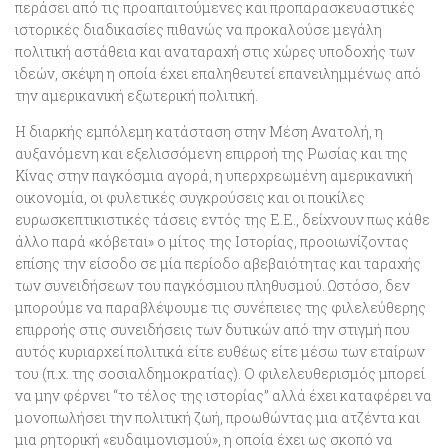
περάσει από τις προαπαιτούμενες και προπαρασκευαστικές
ιστορικές διαδικασίες πιθανώς να προκαλούσε μεγάλη
πολιτική αστάθεια και αναταραχή στις χώρες υποδοχής των
ιδεών, σκέψη η οποία έχει επαληθευτεί επανειλημμένως από
την αμερικανική εξωτερική πολιτική.
Η διαρκής εμπόλεμη κατάσταση στην Μέση Ανατολή, η
αυξανόμενη και εξελισσόμενη επιρροή της Ρωσίας και της
Κίνας στην παγκόσμια αγορά, η υπερχρεωμένη αμερικανική
οικονομία, οι φυλετικές συγκρούσεις και οι ποικίλες
ευρωσκεπτικιστικές τάσεις εντός της Ε.Ε., δείχνουν πως
κάθε
άλλο παρά «κόβεται» ο μίτος της Ιστορίας
, προοιωνίζοντας
επίσης την είσοδο σε μία
περίοδο αβεβαιότητας και ταραχής
των συνειδήσεων του παγκόσμιου πληθυσμού
. Ωστόσο, δεν
μπορούμε να παραβλέψουμε τις συνέπειες της φιλελεύθερης
επιρροής στις συνειδήσεις των δυτικών από την στιγμή που
αυτός κυριαρχεί πολιτικά είτε ευθέως είτε μέσω των εταίρων
του (π.χ. της σοσιαλδημοκρατίας). Ο φιλελευθερισμός μπορεί
να μην φέρνει “το τέλος της ιστορίας” αλλά έχει καταφέρει να
μονοπωλήσει την πολιτική ζωή,
προωθώντας μια ατζέντα και
μια ρητορική «ευδαιμονισμού», η οποία έχει ως σκοπό να