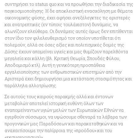
συντηρήσει το status quo και να προωθήσει την διαδικασία της
παγκοσμιοποίησης
. Η δε αποκλειστική ενασχόληση με θέματα
οικονομικής φύσης, έχει αφήσει ανεξέλεγκτες τις αριστερές
και ανατρεπτικές (εν τύποις τουλάχιστον) δυνάμεις, να
αλωνίζουν ελεύθερα. Οι δυνάμεις αυτές όμως
δεν επιτίθενται
στον ίδιο τον φιλελευθερισμό τον οποίον υποτίθεται ότι
πολεμούν, αλλά σε όσες αξίες και πολιτισμικές δομές της
Δύσης έχουν απομείνει υγιείς
και μας θυμίζουν παρελθόντα
μεγαλεία και κάλλη (βλ. Κριτική Θεωρία, Σπουδές Φύλου,
Αποδομισμό κτλ). Αυτή η γενικότερη προσπάθεια
εργαλειοποίησης των ανθρωπιστικών επιστημών από την
Αριστερά έχει δημιουργήσει μια κατάσταση στασιμότητας και
παράλληλα αλλοτρίωσης.
Σε αυτούς τους καιρούς παρακμής αλλά και έντονων
μεταβολών αποτελεί ιστορική ευθύνη όλων των
εναπομείναντων υγιών μελών των Ευρωπαϊκών Εθνών να
εγερθούν σύσσωμοι, να υψώσουμε σθεναρά τα λάβαρα των
προγονικών μας Παραδόσεων και παρακαταθηκών και να
αναχαιτίσουμε την παλίρροια της «προόδου» και του
«εκσυγχρονισμού».