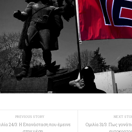
PREVIOUS STORY
NEXT ST
ιλία 24/3: Η Επανάσταση που έμεινε
Ομιλία 31/3: Πως γονάτ
στην μέση
αυτοκρατο