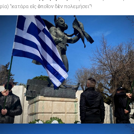
ία) “κατάρα εἰς ὁποῖον δὲν πολεμήσει”!