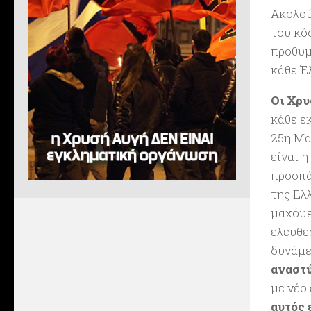
Ακολού
του κό
προθυμ
κάθε Έ
Οι Χρυ
κάθε έ
25η Μα
είναι 
προσπά
της Ελ
μαχόμε
ελευθε
δυνάμε
αναστύ
με νέο
αυτός 