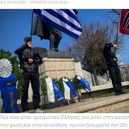
HED
25/03/2023
· UPDATED
12/05/2023
Όλοι όσοι είναι πραγματικά Έλληνες, όχι μόνο στην καταγ
στην ψυχή και στην συνείδηση, τιμούν ξεχωριστά την 25η 