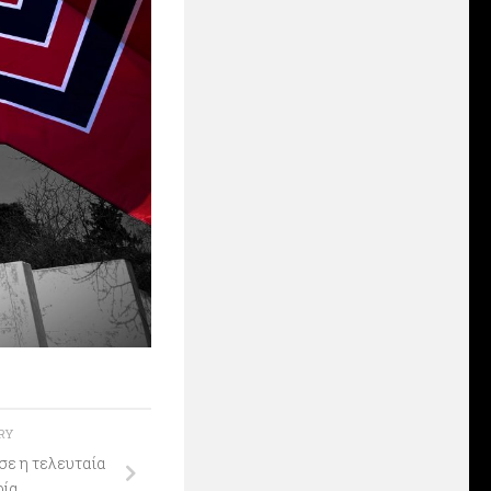
ORY
ισε η τελευταία
ρία