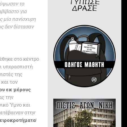
ς ύψωσαν το
βίβαστο για
υς μία πανίσχυρη
ς δεν δίστασαν
έθηκε στο κέντρο
αι υπερασπιστή
νιστές της
 και τον
ου εκ μέρους
ας την
νικό Ύμνο και
μετέβαιναν στην
χειροκροτήματα
!