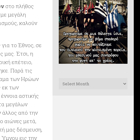
ων
στο πλήθος
 με μεγάλη
ισμούς, καλούν
για το Έθνος, σε
 μας. Έτσι, η
ρική επέτειο,
κε. Παρά τις
ραμα των Ηρώων
Archives
ς εκ των
 έννοια αστικής
ντα μεγάλων
 άλλος από την
ο αιώνες μετά,
ική μας δέσμευση,
 Ύμνου εις την