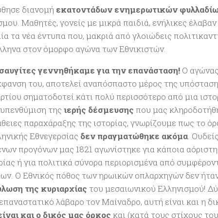
θησε διανομή
εκατοντάδων ενημερωτικών φυλλαδί
σμου. Μαθητές, γονείς με μικρά παιδιά, ενήλικες έλαβαν
ία τα νέα έντυπα που, μακριά από γλοιώδεις πολιτικαντ
λληνα στον όμορφο αγώνα των Εθνικιστών.
σαυγίτες γεννηθήκαμε για την επανάσταση!
Ο αγώνας 
κφανση του, αποτελεί αναπόσπαστο μέρος της υπόστασης
ρτίου σηματοδοτεί κάτι πολύ περισσότερο από μια ιστο
η υπενθύμιση της
ιερής δέσμευσης
που μας κληροδοτήθη
θειες παραχάραξης της ιστορίας, γνωρίζουμε πως το ό
ληνικής Εθνεγερσίας
δεν πραγματώθηκε ακόμα
. Ουδεί
νων προγόνων μας 1821 αγωνίστηκε για κάποια αόριστη
ρίας ή για πολιτικά σύνορα περιορισμένα από συμφέρο
ων. Ο Εθνικός πόθος των ηρωικών οπλαρχηγών δεν ήταν
λωση της κυριαρχίας
του μεσαιωνικού Ελληνισμού! Δύ
 επαναστατικό λάβαρο τον Μαίναδρο, αυτή είναι και η δ
είναι και ο δικός μας όρκος
και (κατά τους στίχους του