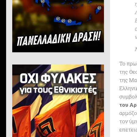
Το πρω
της Θε
της Μα
Ελληνι
συμβολ
του Α
αρμόζο
τον ύμ
επετει