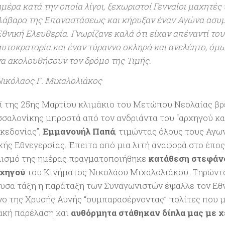
ημέρα κατά την οποία λίγοι, ξεχωριστοί Γενναίοι μαχητέ
Λάβαρο της Επαναστάσεως και κήρυξαν έναν Αγώνα ασυμ
Εθνική Ελευθερία. Γνωρίζανε καλά ότι είχαν απέναντί το
αυτοκρατορία και έναν τύραννο σκληρό και ανελέητο, όμω
να ακολουθήσουν τον δρόμο της Τιμής.
Νικόλαος Γ. Μιχαλολιάκος
ί της 25ης Μαρτίου κλιμάκιο του Μετώπου Νεολαίας βρ
σσαλονίκης μπροστά από τον ανδριάντα του “αρχηγού κ
κεδονίας”,
Εμμανουήλ Παπά
, τιμώντας όλους τους Αγω
κής Εθνεγερσίας. Έπειτα από μια λιτή αναφορά στο έπος
ισμό της ημέρας πραγματοποιήθηκε
κατάθεση στεφάν
ρχηγού
του Κινήματος Νικολάου Μιχαλολιάκου. Τηρώντ
υσα τάξη η παράταξη των Συναγωνιστών έψαλλε τον Εθ
νο της Χρυσής Αυγής “συμπαρασέρνοντας” πολίτες που 
ακή παρέλαση και
αυθόρμητα στάθηκαν δίπλα μας με 