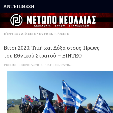
ΑΝΤΕΠΙΘΕΣΗ
Skip to content
ΒΊΝΤΕΟ
/
ΔΡΆΣΕΙΣ
/
ΣΥΓΚΕΝΤΡΏΣΕΙΣ
Βίτσι 2020: Τιμή και Δόξα στους Ήρωες
του Εθνικού Στρατού – ΒΙΝΤΕΟ
PUBLISHED
30/08/2020
· UPDATED
13/02/2023