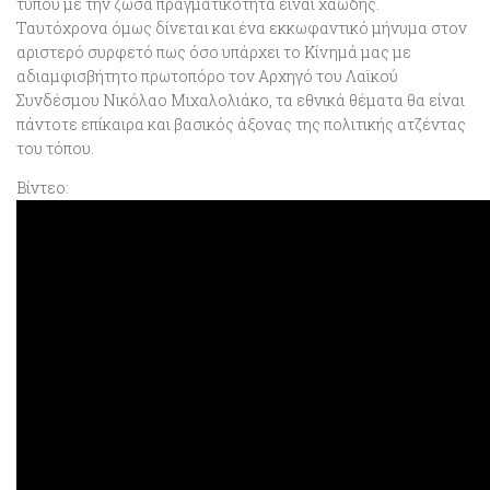
τύπου με την ζώσα πραγματικότητα είναι χαώδης
.
Ταυτόχρονα όμως δίνεται και ένα εκκωφαντικό μήνυμα στον
αριστερό συρφετό πως όσο υπάρχει το Κίνημά μας με
αδιαμφισβήτητο πρωτοπόρο τον Αρχηγό του Λαϊκού
Συνδέσμου Νικόλαο Μιχαλολιάκο, τα εθνικά θέματα θα είναι
πάντοτε επίκαιρα και βασικός άξονας της πολιτικής ατζέντας
του τόπου.
Βίντεο: