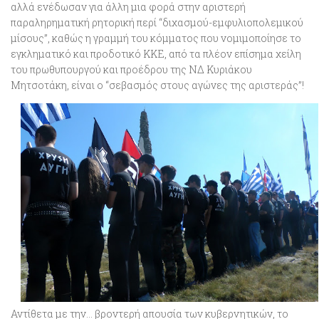
αλλά
ενέδωσαν για άλλη μια φορά στην αριστερή
παραληρηματική ρητορική περί “διχασμού-εμφυλιοπολεμικού
μίσους”
, καθώς η γραμμή του κόμματος που νομιμοποίησε το
εγκληματικό και προδοτικό ΚΚΕ, από τα πλέον επίσημα χείλη
του πρωθυπουργού και προέδρου της ΝΔ Κυριάκου
Μητσοτάκη, είναι ο “σεβασμός στους αγώνες της αριστεράς”!
Αντίθετα με την… βροντερή απουσία των κυβερνητικών, το