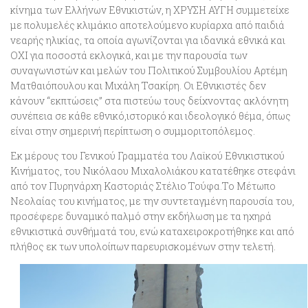
κίνημα των Ελλήνων Εθνικιστών, η ΧΡΥΣΗ ΑΥΓΗ
συμμετείχε
με πολυμελές κλιμάκιο αποτελούμενο κυρίαρχα από παιδιά
νεαρής ηλικίας, τα οποία αγωνίζονται για ιδανικά εθνικά και
ΟΧΙ για ποσοστά εκλογικά,
και με την παρουσία των
συναγωνιστών και μελών του Πολιτικού Συμβουλίου Αρτέμη
Ματθαιόπουλου και Μιχάλη Τσακίρη.
Οι Εθνικιστές δεν
κάνουν “εκπτώσεις” στα πιστεύω τους
δείχνοντας ακλόνητη
συνέπεια σε κάθε εθνικό,ιστορικό και ιδεολογικό θέμα, όπως
είναι στην σημερινή περίπτωση ο συμμοριτοπόλεμος.
Εκ μέρους του Γενικού Γραμματέα του Λαϊκού Εθνικιστικού
Κινήματος, του Νικόλαου Μιχαλολιάκου
κατατέθηκε στεφάνι
από τον Πυρηνάρχη Καστοριάς Στέλιο Τούφα
.Το Μέτωπο
Νεολαίας του κινήματος, με την συντεταγμένη παρουσία του,
προσέφερε δυναμικό παλμό στην εκδήλωση με τα ηχηρά
εθνικιστικά συνθήματά του, ενώ καταχειροκροτήθηκε και από
πλήθος εκ των υπολοίπων παρευρισκομένων στην τελετή.