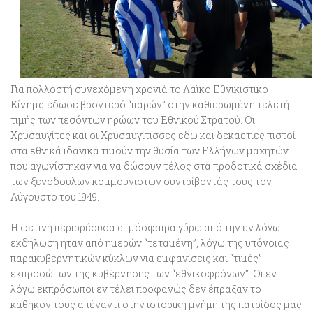
Για πολλοστή συνεχόμενη χρονιά το Λαϊκό Εθνικιστικό
Κίνημα έδωσε βροντερό “παρών” στην καθιερωμένη τελετή
τιμής των πεσόντων ηρώων του Εθνικού Στρατού. Οι
Χρυσαυγίτες και οι Χρυσαυγίτισσες εδώ και δεκαετίες πιστοί
στα εθνικά ιδανικά τιμούν την θυσία των Ελλήνων μαχητών
που αγωνίστηκαν για να δώσουν τέλος στα προδοτικά σχέδια
των ξενόδουλων κομμουνιστών συντρίβοντάς τους τον
Αύγουστο του 1949.
Η φετινή περιρρέουσα ατμόσφαιρα γύρω από την εν λόγω
εκδήλωση ήταν από ημερών “τεταμένη”, λόγω της υπόνοιας
παρακυβερνητικών κύκλων για εμφανίσεις και “τιμές”
εκπροσώπων της κυβέρνησης των “εθνικοφρόνων”. Οι εν
λόγω εκπρόσωποι εν τέλει προφανώς δεν έπραξαν το
καθήκον τους απέναντι στην ιστορική μνήμη της πατρίδος μας