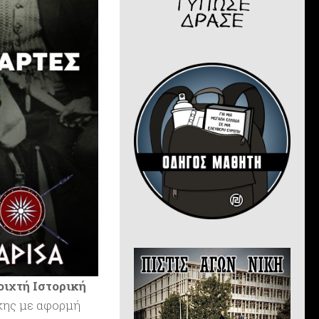
οιχτή Ιστορική
κης
με αφορμή