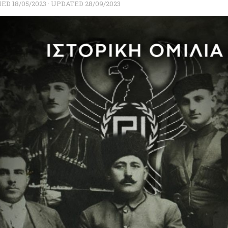
HED
18/05/2023
· UPDATED
28/09/2023