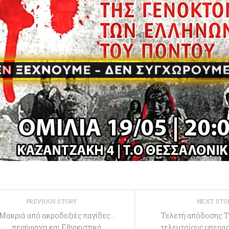
PREVIOUS STORY
NEXT ST
Μακριά από ακροδεξιές παγίδες…
Τελετή απόδοσης Τ
περήφανα και Εθνικιστικά
τελευταίους υπερασ