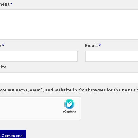
ment
*
e
*
Email
*
ite
ave my name, email, and website in this browser for the next 