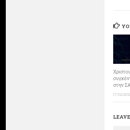
YO
Χριστο
συγκέν
στην Σ
17/12/202
LEAVE