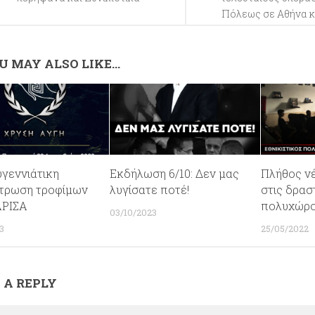
Πόλεως σε Αθήνα 
U MAY ALSO LIKE...
υγεννιάτικη
Εκδήλωση 6/10: Δεν μας
Πλήθος ν
τρωση τροφίμων
λυγίσατε ποτέ!
στις δρασ
ΑΡΙΣΑ
πολυχώρο
03/10/2023
3
25/05/2022
 A REPLY