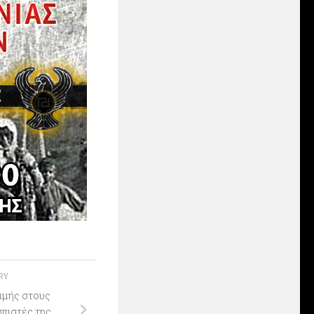
ORY
ιμής στους
πιστές της