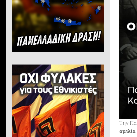
Την Πα
ομιλία