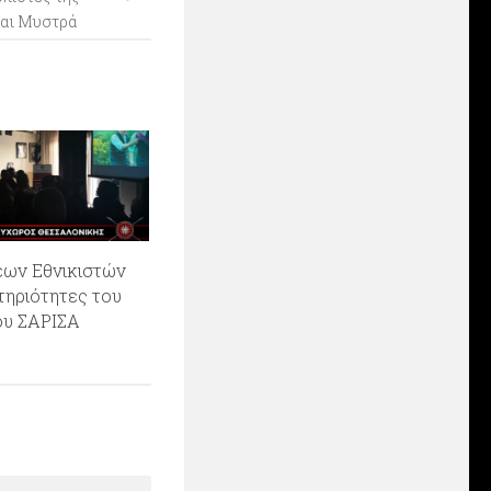
και Μυστρά
έων Εθνικιστών
τηριότητες του
υ ΣΑΡΙΣΑ