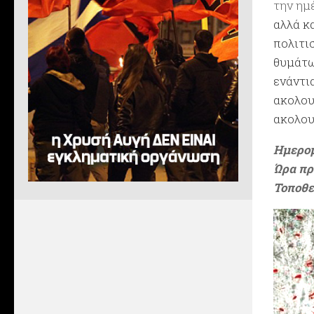
την ημ
αλλά κ
πολιτι
θυμάτω
ενάντι
ακολου
ακολου
Ημερομ
Ώρα πρ
Τοποθε