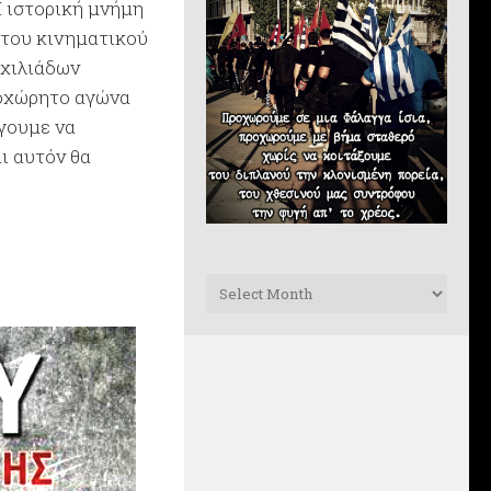
 ιστορική μνήμη
 του κινηματικού
 χιλιάδων
ποχώρητο αγώνα
έγουμε να
ι αυτόν θα
Archives