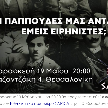
ρασκευή 19 Μαΐου
και ώρα 20:00 θα πραγματοποιηθεί
αν
στον
Εθνικιστικό πολυχώρο ΣΑΡΙΣΑ
της Τ.Ο. Θεσσαλονί