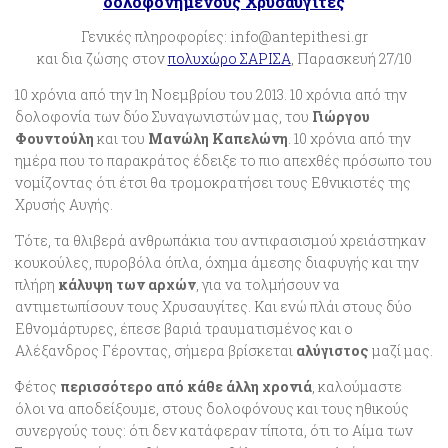
δολοφονημένους Χρυσαυγίτες
Γενικές πληροφορίες: info@antepithesi.gr
και δια ζώσης στον
πολυχώρο ΣΑΡΙΣΑ
, Παρασκευή 27/10
10 χρόνια από την 1η Νοεμβρίου του 2013. 10 χρόνια από την
δολοφονία των δύο Συναγωνιστών μας, του
Γιώργου
Φουντούλη
και του
Μανώλη Καπελώνη
. 10 χρόνια από την
ημέρα που το παρακράτος έδειξε το πιο απεχθές πρόσωπο του
νομίζοντας ότι έτσι θα τρομοκρατήσει τους Εθνικιστές της
Χρυσής Αυγής.
Τότε, τα θλιβερά ανθρωπάκια του αντιφασισμού χρειάστηκαν
κουκούλες, πυροβόλα όπλα, όχημα άμεσης διαφυγής και την
πλήρη
κάλυψη των αρχών
, για να τολμήσουν να
αντιμετωπίσουν τους Χρυσαυγίτες. Και ενώ πλάι στους δύο
Εθνομάρτυρες, έπεσε βαριά τραυματισμένος και ο
Αλέξανδρος Γέροντας, σήμερα βρίσκεται
αλύγιστος
μαζί μας.
Φέτος
περισσότερο από κάθε άλλη χρονιά
, καλούμαστε
όλοι να αποδείξουμε, στους δολοφόνους και τους ηθικούς
συνεργούς τους: ότι δεν κατάφεραν τίποτα, ότι το Αίμα των