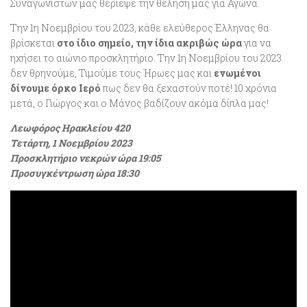
Συναγωνιστών μας θέριεψε την θέληση μας για Αγώνα.
Την 1η Νοεμβρίου του 2023, κάθε ελεύθερος Έλληνας θα
βρίσκεται
στο ίδιο σημείο, την ίδια ακριβώς ώρα
για να
ηχήσει το αιώνιο προσκλητήριο. Την 1η Νοεμβρίου του 2023
δεν θρηνούμε, Τιμούμε τους Ήρωες μας και
ενωμένοι
δίνουμε όρκο Ιερό
πως δεν θα ξεχαστούν ποτέ! 10 χρόνια
μετά, ο Γιώργος και ο Μάνος βαδίζουν ακόμα δίπλα μας!
Λεωφόρος Ηρακλείου 420
Τετάρτη, 1 Νοεμβρίου 2023
Προσκλητήριο νεκρών ώρα 19:05
Προσυγκέντρωση ώρα 18:30