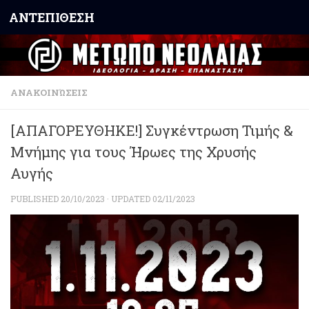
ΑΝΤΕΠΙΘΕΣΗ
Skip to content
ΑΝΑΚΟΙΝΏΣΕΙΣ
[ΑΠΑΓΟΡΕΥΘΗΚΕ!] Συγκέντρωση Τιμής &
Μνήμης για τους Ήρωες της Χρυσής
Αυγής
PUBLISHED
20/10/2023
· UPDATED
02/11/2023