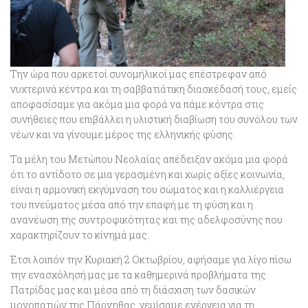
Την ώρα που αρκετοί συνομήλικοί μας επέστρεφαν από
νυχτερινά κέντρα και τη σαββατιάτικη διασκέδασή τους, εμείς
αποφασίσαμε για ακόμα μια φορά να πάμε κόντρα στις
συνήθειες που επιβάλλει η υλιστική διαβίωση του συνόλου των
νέων και να γίνουμε μέρος της ελληνικής φύσης.
Τα μέλη του Μετώπου Νεολαίας απέδειξαν ακόμα μια φορά
ότι το αντίδοτο σε μια γερασμένη και χωρίς αξίες κοινωνία,
είναι η αρμονική εκγύμναση του σώματος και η καλλιέργεια
του πνεύματος μέσα από την επαφή με τη φύση και η
ανανέωση της συντροφικότητας και της αδελφοσύνης που
χαρακτηρίζουν το κίνημά μας.
Έτσι λοιπόν την Κυριακή 2 Οκτωβρίου, αφήσαμε για λίγο πίσω
την ενασχόλησή μας με τα καθημερινά προβλήματα της
Πατρίδας μας και μέσα από τη διάσχιση των δασικών
μονοπατιών της Πάρνηθας, γεμίσαμε ενέργεια για τη