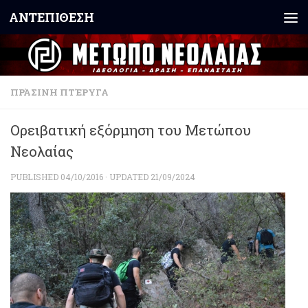
ΑΝΤΕΠΙΘΕΣΗ
Skip to content
ΠΡΆΣΙΝΗ ΠΤΈΡΥΓΑ
Ορειβατική εξόρμηση του Μετώπου
Νεολαίας
PUBLISHED
04/10/2016
· UPDATED
21/09/2024