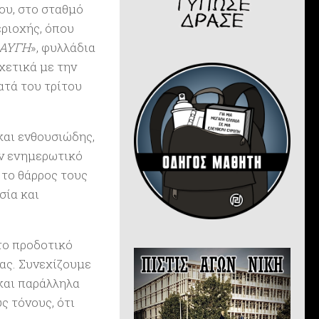
ου, στο σταθμό
ριοχής, όπου
 ΑΥΓΗ
», φυλλάδια
σχετικά με την
ατά του τρίτου
και ενθουσιώδης,
αν ενημερωτικό
 το θάρρος τους
σία και
το προδοτικό
ας. Συνεχίζουμε
 και παράλληλα
ς τόνους, ότι