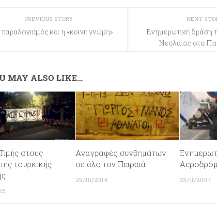
PREVIOUS STORY
NEXT ST
 παραλογισμός και η «κοινή γνώμη»
Ενημερωτική δράση 
Νεολαίας στο Πα
U MAY ALSO LIKE...
Τιμής στους
Αναγραφές συνθημάτων
Ενημερωτ
της τουρκικής
σε όλο τον Πειραιά
Αεροδρόμ
ής
29/10/2014
25/11/2007
25