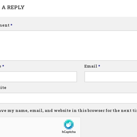
 A REPLY
ment
*
e
*
Email
*
ite
ave my name, email, and website in this browser for the next 