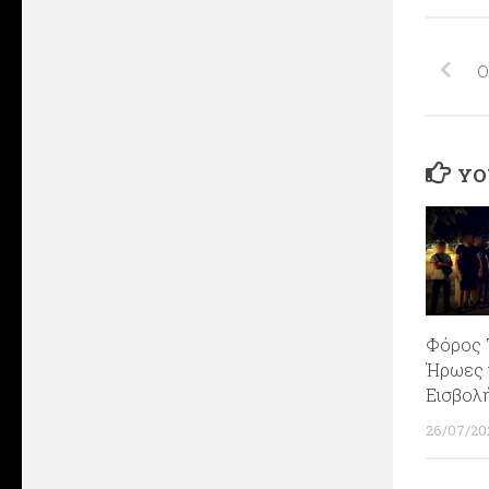
Ο
YO
Φόρος 
Ήρωες 
Εισβολ
26/07/20