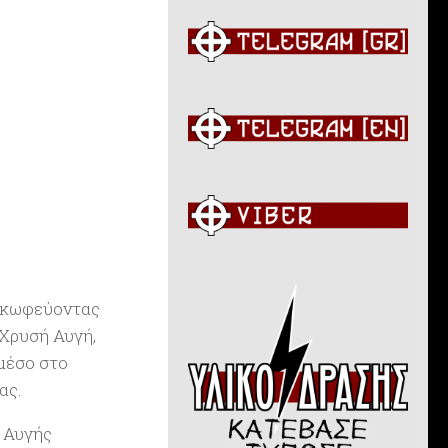
, κωφεύοντας
 Χρυσή Αυγή,
 μέσο στο
ας.
ς Αυγής