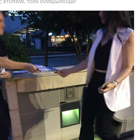
ς χτυπάνε, τόσο δυναμώνουμε!