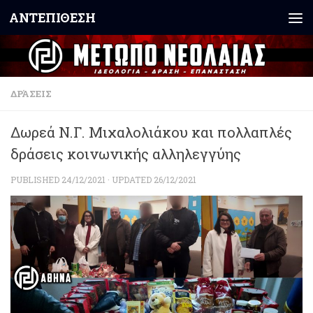
ΑΝΤΕΠΙΘΕΣΗ
Skip to content
ΔΡΆΣΕΙΣ
Δωρεά Ν.Γ. Μιχαλολιάκου και πολλαπλές
δράσεις κοινωνικής αλληλεγγύης
PUBLISHED
24/12/2021
· UPDATED
26/12/2021