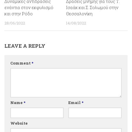
Δυναμικές αντιδράσεις
Δράσεις μνήμης για τους Τ.
ενάντια στον εκφυλισμό
Ισαάκ και Σ. Σολωμού στην
και στην Ρόδο
Θεσσαλονίκη
28/06/2022
14/08/2022
LEAVE A REPLY
Comment
*
Name
*
Email
*
Website