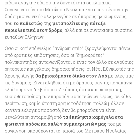
ειδών ανάγκης έδωσε την δυνατότητα σε κλιμάκια
Συναγωνιστών του Μετώπου Νεολαίας να επεκτείνουν την
δράση κοινωνικής αλληλεγγύης σε άπορους ηλικιωμένους,
που
το καθεστώς της μεταπολίτευσης πέταξε
κυριολεκτικά στον δρόμο
, αλλά και σε συνοικιακά συσσίτια
ευπαθών Ελλήνων.
Όσο οι κατ’ επάγγελμα “ανθρωπιστές” ξερογλείφονται πάνω
από κρατικές επιδοτήσεις, όσο οι “δημοκράτες”
πολιτικάντηδες ανταγωνίζονται ο ένας τον άλλο σε ανούσιες
ρητορείες και γελοίες δημοσκοπήσεις, οι Νέοι Εθνικιστές της
Χρυσής Αυγής
θα βρισκόμαστε δίπλα στον Λαό
με όλες μας
τις δυνάμεις. Είναι αλήθεια ότι με δράσεις σαν τις παραπάνω
ελπίζουμε να “εκβιάσουμε” κάποια, έστω και υποκριτική,
ευαισθητοποίηση των παραπάνω απατεώνων. Όμως, σε κάθε
περίπτωση, καμία ύποπτη χρηματοδότηση, πολλώ μάλλον
κανένα εκλογικό ποσοστό, δεν θα μπορούσε να είναι
μεγαλύτερη ανταμοιβή από
τα έκπληκτα χαμόγελα στα
φωτεινά πρόσωπα απλών συμπατριωτών μας
που με
συγκίνηση υποδέχονται τα παιδιά του Μετώπου Νεολαίας!