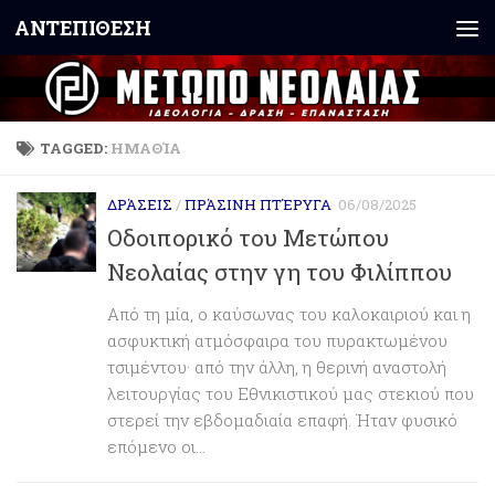
ΑΝΤΕΠΙΘΕΣΗ
Skip to content
TAGGED:
ΗΜΑΘΊΑ
ΔΡΆΣΕΙΣ
/
ΠΡΆΣΙΝΗ ΠΤΈΡΥΓΑ
06/08/2025
Οδοιπορικό του Μετώπου
Νεολαίας στην γη του Φιλίππου
Από τη μία, ο καύσωνας του καλοκαιριού και η
ασφυκτική ατμόσφαιρα του πυρακτωμένου
τσιμέντου· από την άλλη, η θερινή αναστολή
λειτουργίας του Εθνικιστικού μας στεκιού που
στερεί την εβδομαδιαία επαφή. Ήταν φυσικό
επόμενο οι...