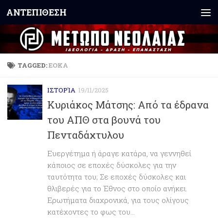
ΑΝΤΕΠΙΘΕΣΗ
Skip to content
TAGGED:
ΕΟΚΑ
ΙΣΤΟΡΊΑ
19/11/2025
Κυριάκος Μάτσης: Από τα έδρανα
του ΑΠΘ στα βουνά του
Πενταδάχτυλου
Ευεργέτημα ή άραγε κατάρα, να γεννηθεί
κάποιος σε εποχές δύσκολες για την
ταυτότητα του; Σε εποχές δύσκολες και
θλιβερές για το Έθνος στο οποίο ανήκει.
Ερωτήματα διαχρονικά, για τους ολίγους
κατέχοντες το φως του...