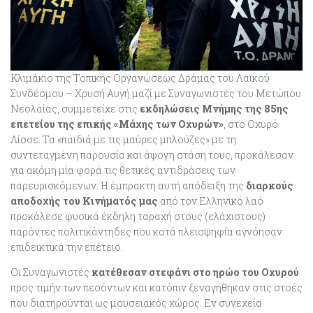
Κλιμάκιο της Τοπικής Οργανώσεως Δράμας του Λαϊκού
Συνδέσμου – Χρυσή Αυγή μαζί με Συναγωνιστές του Μετώπου
Νεολαίας, συμμετείχε στις
εκδηλώσεις Μνήμης της 85ης
επετείου της επικής «Μάχης των Οχυρών»
, στο Οχυρό
Λίσσε. Τα «παιδιά με τις μαύρες μπλούζες» με τη
συντεταγμένη παρουσία και άψογη στάση τους, προκάλεσαν
για ακόμη μία φορά τις θετικές αντιδράσεις των
παρευρισκόμενων. Η έμπρακτη αυτή απόδειξη της
διαρκούς
αποδοχής του Κινήματός
μας
από τον Ελληνικό λαό
προκάλεσε φυσικά έκδηλη ταραχή στους (ελάχιστους)
παρόντες πολιτικάντηδες που κατά πλειοψηφία αγνόησαν
επιδεικτικά την επέτειο.
Οι Συναγωνιστές
κατέθεσαν στεφάνι στο ηρώο του Οχυρού
προς τιμήν των πεσόντων και κατόπιν ξεναγήθηκαν στις στοές
που διατηρούνται ως μουσειακός χώρος. Εν συνεχεία