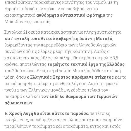
επισκέφθηκαν παρακείμενες κοινότητες του νομού, με τη
θερμή υποδοχή των ντόπιων να επιβεβαιώνει το
χαρακτηριστικό
αυθόρμητα εθνικιστικό φρόνημα
της
Μακεδονικής επαρχίας.
Συνολικά 21 οχυρά κατασκευάστηκαν με πλήρη μυστικότητα
κατ’ εντολή του εθνικού κυβερνήτη Ιωάννη Μεταξά
,
θωρακίζοντας την παραμεθόριο των ελληνοβουλγαρικών
συνόρων από τις Σέρρες μέχρι την Κομοτηνή. Αυτός ο
κατασκευαστικός άθλος ολοκληρώθηκε μέσα σε μόλις 3,5
χρόνια, αποτελώντας
το μέγιστο τεχνικό έργο της Ελλάδας
του 20ού αιώνα. Εκεί, στη «Γραμμή Μεταξά», δόθηκε η επική
μάχη, όπου
ο Ελληνικός Στρατός παρέμεινε ανίκητος
και τα
οχυρά απόρθητα μέχρι τη συνθηκολόγηση. Αυτό το ηρωικό
πνεύμα των Ελληνικών μονάδων, κέρδισε τελικά τον
σεβασμό αλλά και
τον έκδηλο θαυμασμό των Γερμανών
αξιωματικών
.
Η Χρυσή Αυγή θα είναι πάντοτε παρούσα
σε τέτοιες
εκδηλώσεις, υπενθυμίζοντας σε όλους αυτό που εσκεμμένα
παραβλέπουν τα κόμματα και αποκόμματα, εντός και εκτός