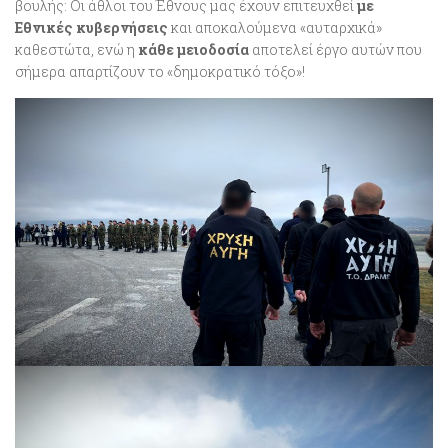
βουλής: Οι άθλοι του Έθνους μας έχουν επιτευχθεί
με
Εθνικές κυβερνήσεις
και αποκαλούμενα «αυταρχικά»
καθεστώτα, ενώ η
κάθε μειοδοσία
αποτελεί έργο αυτών που
σήμερα απαρτίζουν το «δημοκρατικό τόξο»!