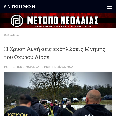
ΑΝΤΕΠΙΘΕΣΗ
Skip to content
ΔΡΆΣΕΙΣ
Η Χρυσή Αυγή στις εκδηλώσεις Μνήμης
του Οχυρού Λίσσε
PUBLISHED
31/03/2026
· UPDATED
31/03/2026