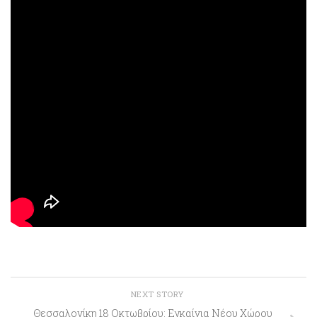
NEXT STORY
Θεσσαλονίκη 18 Οκτωβρίου: Εγκαίνια Νέου Χώρου