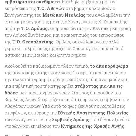
εμβατήρια και συνθήματα
. Η εκδήλωση ξεκινά με τον
εκπρόσωπο της
Τ.Ο. Αθηνών
στο βήμα, ακολουθούν ο
Συναγωνιστής του
Μετώπου Νεολαίας
που αναλαμβάνει την
ιστορική αφήγηση της μάχης, ο Συναγωνιστής Κ. Τσαπακίδης
από την
Τ.Ο. Δράμας,
εκπροσωπώντας την Κεντρική Επιτροπή
του Λαϊκού Συνδέσμου, και ο χαιρετισμός του εκπροσώπου
της
Τ.Ο. Θεσσαλονίκης
. Ομιλίες συχνά λακωνικές αλλά
γεμάτες παλμό, όπως αρμόζει σε Χρυσαυγίτες, μακριά από
αστικές μεμψιμοιρίες και φληναφήματα.
Ακολουθεί το καθιερωμένο πλέον τυπικό,
το αποκορύφωμα
της μοναδικής αυτής εκδήλωσης. Το ύψωμα που αποτέλεσε
την τελευταία γραμμή αμύνης φωτίζεται, τύμπανα ηχούν και
μια επιβλητική πομπή κατηφορίζει
ανάβοντας μια-μια τις
δάδες
των παραταγμένων νέων. Ο χώρος έμπροσθεν του
βασιλέως Λεωνίδα φωτίζεται από τα πυρωμένα σύμβολα των
Αθανάτων ψυχών. Υπό αυτό το φως ξεκινούν οι καταθέσεις
στεφάνων, εκ μέρους της
Εθνικής Αναγέννησης Πολωνίας
,
των Συναγωνιστών της
Σερβικής Δράσης
, που δίνουν ξανά το
«παρών», και εκ μέρους του
Κινήματος της Χρυσής Αυγής
.