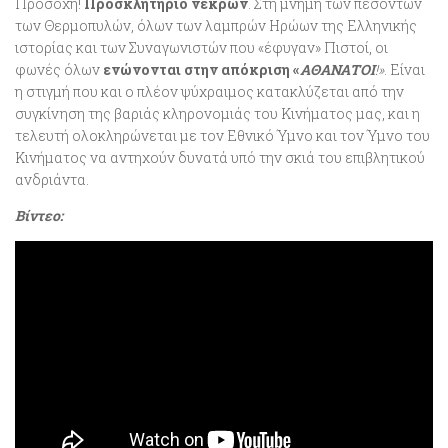
Προσοχή!
Προσκλητήριο νεκρών
. Στη μνήμη των πεσόντων
των Θερμοπυλών, όλων των λαμπρών Ηρώων της Ελληνικής
ιστορίας και των Συναγωνιστών που «έφυγαν» Πιστοί, οι
φωνές όλων
ενώνονται στην απόκριση «
ΑΘΑΝΑΤΟΙ
!»
. Είναι
η στιγμή που και ο πλέον ψύχραιμος κατακλύζεται από την
συγκίνηση της βαριάς κληρονομιάς του Κινήματος μας, και η
τελευτή ολοκληρώνεται με τον Εθνικό Ύμνο και τον Ύμνο του
Κινήματος να αντηχούν δυνατά υπό την σκιά του επιβλητικού
ανδριάντα.
Βίντεο: