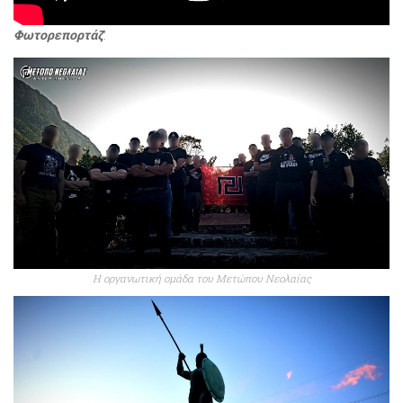
Φωτορεπορτάζ
:
Η οργανωτική ομάδα του Μετώπου Νεολαίας