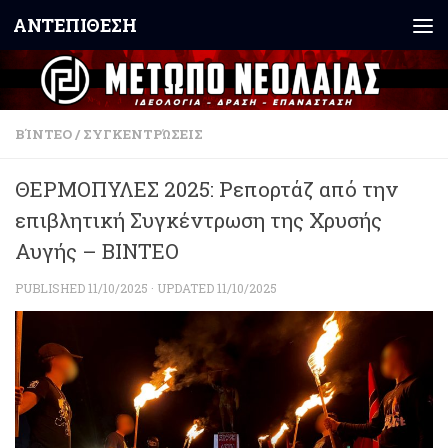
ΑΝΤΕΠΙΘΕΣΗ
Skip to content
ΒΊΝΤΕΟ
/
ΣΥΓΚΕΝΤΡΏΣΕΙΣ
ΘΕΡΜΟΠΥΛΕΣ 2025: Ρεπορτάζ από την
επιβλητική Συγκέντρωση της Χρυσής
Αυγής – ΒΙΝΤΕΟ
PUBLISHED
11/10/2025
· UPDATED
11/10/2025