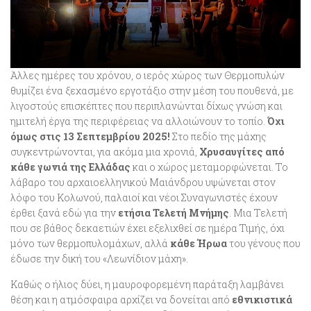
Άλλες ημέρες του χρόνου, ο ιερός χώρος των Θερμοπυλών
θυμίζει ένα ξεχασμένο εργοτάξιο στην μέση του πουθενά, με
λιγοστούς επισκέπτες που περιπλανώνται δίχως γνώση και
ημιτελή έργα της περιφέρειας να αλλοιώνουν το τοπίο.
Όχι
όμως στις 13 Σεπτεμβρίου 2025!
Στο πεδίο της μάχης
συγκεντρώνονται, για ακόμα μια χρονιά,
Χρυσαυγίτες από
κάθε γωνιά της Ελλάδας
και ο χώρος μεταμορφώνεται. Το
λάβαρο του αρχαιοελληνικού Μαιάνδρου υψώνεται στον
λόφο του Κολωνού, παλαιοί και νέοι Συναγωνιστές έχουν
έρθει ξανά εδώ για την
ετήσια Τελετή Μνήμης
. Μια Τελετή
που σε βάθος δεκαετιών έχει εξελιχθεί σε ημέρα Τιμής, όχι
μόνο των θερμοπυλομάχων, αλλά
κάθε Ήρωα
του γένους που
έδωσε την δική του «Λεωνίδιον μάχη».
Καθώς ο ήλιος δύει, η μαυροφορεμένη παράταξη λαμβάνει
θέση και η ατμόσφαιρα αρχίζει να δονείται από
εθνικιστικά